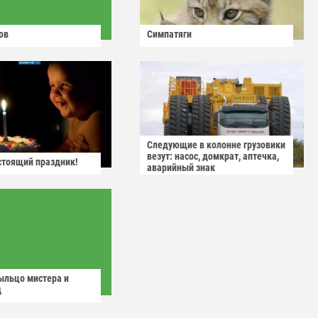
ов
Симпатяги
Следующие в колонне грузовики
везут: насос, домкрат, аптечка,
астоящий праздник!
аварийный знак
ыльцо мистера и
д