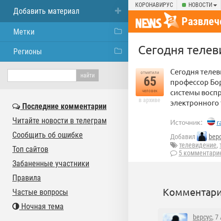
КОРОНАВИРУС
НОВОСТИ
Добавить материал
Развлеч
Метки
Сегодня телев
Регионы
Сегодня телев
отметили
65
профессор Бор
системы восп
человек
в архиве
электронного 
Последние комментарии
Читайте новости в телеграм
Источник:
r
Сообщить об ошибке
Добавил
bep
телевидение
,
Топ сайтов
5 комментари
Забаненные участники
Правила
Комментари
Частые вопросы
Ночная тема
bepcyc
, 7