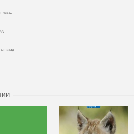
т назад
ад
ты назад
рии