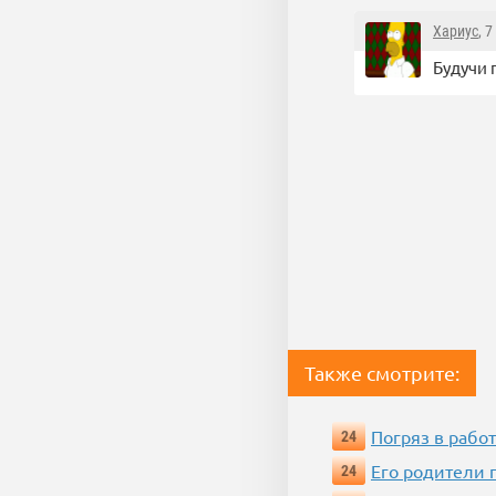
Хариус
, 
Будучи 
Также смотрите:
Погряз в работ
24
Его родители 
24