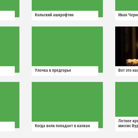
Кольский ашкрофтин
Иван Черн
Улочка в предгорье
Вот это н
Летнее кр
Когда волк попадает в капкан
миссис Ву