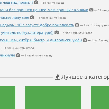
а наш гид пропал?
— 58 минут назад
кони без принцев ценнее, чем принцы с конями
— 59 мину
частье лапу мне
— 1 час 0 минут назад
Анадырь +10 в августе добро пожаловать
— 1 час 1 минуту наз
 учитель по муз.литературе))
— 1 час 2 минуты назад
глух и нем, хитёр и быстр, и дьявольски умён
— 1 час 3 мину
— 1 час 4 минуты назад
 чихнула
— 1 час 6 минут назад
Лучшее в катего