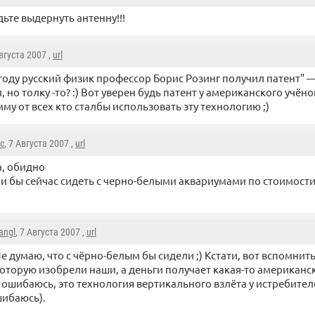
дьте выдернуть антенну!!!
Августа 2007 ,
url
 году русский физик профессор Борис Розинг получил патент" 
, но толку -то? :) Вот уверен будь патент у американского учён
му от всех кто сталбы использовать эту технологию ;)
c
, 7 Августа 2007 ,
url
а, обидно
и бы сейчас сидеть с черно-белыми аквариумами по стоимости
angl
, 7 Августа 2007 ,
url
е думаю, что с чёрно-белым бы сидели ;) Кстати, вот вспомнит
оторую изобрели наши, а деньги получает какая-то американск
е ошибаюсь, это технология вертикального взлёта у истребител
шибаюсь).