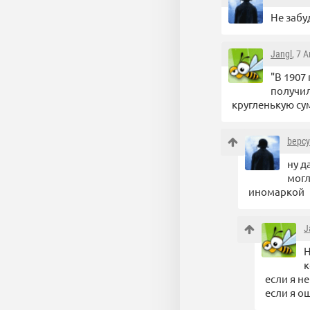
Не забу
Jangl
, 7 
"В 1907
получил
кругленькую сум
bepcy
ну д
могл
иномаркой
J
Н
к
если я н
если я о