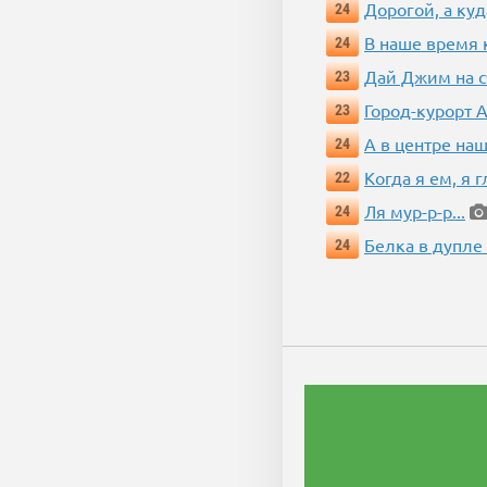
Дорогой, а куд
24
В наше время 
24
Дай Джим на с
23
Город-курорт 
23
А в центре наш
24
Когда я ем, я 
22
Ля мур-р-р...
24
Белка в дупле
24