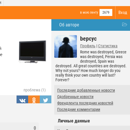
И
Вход
в мою ленту
2679
Об авторе
bepcyc
Профиль
|
Статистика
й
Rome was destroyed, Greece
ре
was destroyed, Persia was
destroyed, Spain was
destroyed. All great countries are destroyed.
Why not yours? How much longer do you
really think your own country will last?
Forever?
проблема (1)
Последние добавленные новости
Одобренные новости
Френдлента последних новостей
Последние комментарии
Личные данные
0