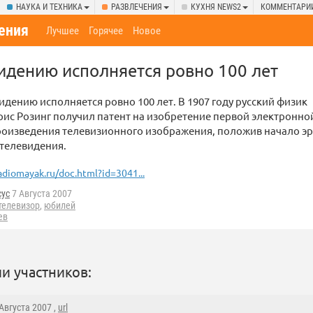
НАУКА И ТЕХНИКА
РАЗВЛЕЧЕНИЯ
КУХНЯ NEWS2
КОММЕНТАРИ
ения
Лучшее
Горячее
Новое
идению исполняется ровно 100 лет
идению исполняется ровно 100 лет. В 1907 году русский физик
ис Розинг получил патент на изобретение первой электронно
роизведения телевизионного изображения, положив начало э
телевидения.
adiomayak.ru/doc.html?id=3041...
cyc
7 Августа 2007
телевизор
,
юбилей
ев
и участников:
 Августа 2007 ,
url