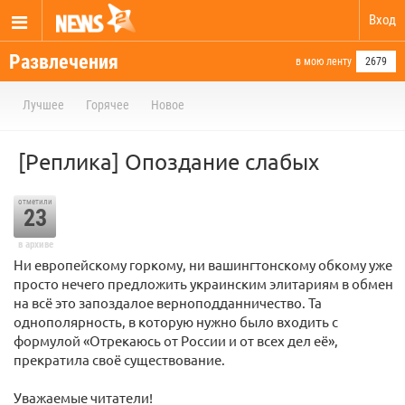
Вход
Развлечения
в мою ленту
2679
Лучшее
Горячее
Новое
[Реплика] Опоздание слабых
отметили
23
в архиве
Ни европейскому горкому, ни вашингтонскому обкому уже
просто нечего предложить украинским элитариям в обмен
на всё это запоздалое верноподданничество. Та
однополярность, в которую нужно было входить с
формулой «Отрекаюсь от России и от всех дел её»,
прекратила своё существование.
Уважаемые читатели!