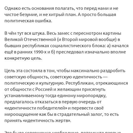
Однако есть основания полагать, что перед нами и не
чистое безумие, и не хитрый план. А просто большая
политическая ошибка.
В чём тут вся штука. Весь замес с пересмотром картины
Великой Отечественной (и Второй мировой вообще) в
бывших республиках социалистического блока: а) начался
ещё в ранних 1990-х и б) преследовал изначально вполне
конкретную цель.
Цель эта состояла в том, чтобы максимально раздробить
советскую общность, советскую идентичность —
политическую и культурную. Республикам, отрекающимся
от общности с Россией и желающим присягнуть
устанавливаемому тогда единому миропорядку,
предлагалось отказаться в первую очередь от
«идентичности победителей» и перевести своё
мироощущение как бы в страдательный залог, то есть
принять «идентичность жертв».
Это было совершенно необходимо, потому что первые