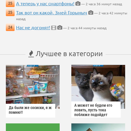
А теперь у нас смартфоны!
25
— 2 часа 36 минут назад
Так вот он какой, Змей Горыныч
25
— 2 часа 42 минуты
назад
Нас не догонят!
24
— 2 часа 44 минуты назад
Лучшее в категории
А может не будем его
Да были же сосиски, я ж
ловить, пусть тока
помню!!
поближе подойдет