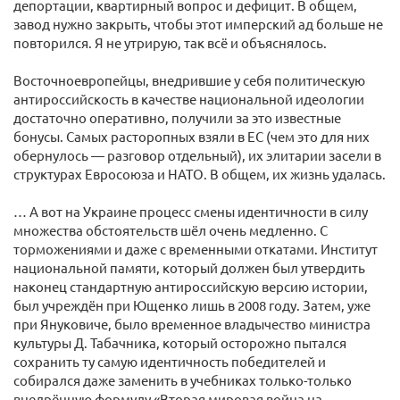
депортации, квартирный вопрос и дефицит. В общем,
завод нужно закрыть, чтобы этот имперский ад больше не
повторился. Я не утрирую, так всё и объяснялось.
Восточноевропейцы, внедрившие у себя политическую
антироссийскость в качестве национальной идеологии
достаточно оперативно, получили за это известные
бонусы. Самых расторопных взяли в ЕС (чем это для них
обернулось — разговор отдельный), их элитарии засели в
структурах Евросоюза и НАТО. В общем, их жизнь удалась.
… А вот на Украине процесс смены идентичности в силу
множества обстоятельств шёл очень медленно. С
торможениями и даже с временными откатами. Институт
национальной памяти, который должен был утвердить
наконец стандартную антироссийскую версию истории,
был учреждён при Ющенко лишь в 2008 году. Затем, уже
при Януковиче, было временное владычество министра
культуры Д. Табачника, который осторожно пытался
сохранить ту самую идентичность победителей и
собирался даже заменить в учебниках только-только
внедрённую формулу «Вторая мировая война на