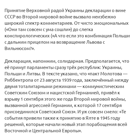
Принятие Верховной радой Украины декларации о вине
СССР во Второй мировой войне вызвало неизбежно
широкий спектр комментариев. От чисто эмоциональных
(«Они там совсем с ума сошли») до слегка
конспирологических («А что если это комбинация Польши
с дальним прицелом на возвращение Львова с
Вильнюсом?».
Декларация, напомним, солидарная. Предполагается, что
её примут парламенты сразу трёх республик: Украины,
Польши и Литвы. В тексте указано, что «пакт Молотова —
Риббентропа от 23 августа 1939 года, заключённый между
двумя тоталитарными режимами — коммунистическим
Советским Союзом и нацистской Германией, привёл к
взрыву 1 сентября этого же года Второй мировой войны,
вызванной агрессией Германии, к которой 17 сентября
присоединился Советский Союз». И уж совсем смело: «Те
события привели также к принятию в Ялте в 1945 году
решений, которые начали новый этап порабощения всей
Восточной и Центральной Европы».