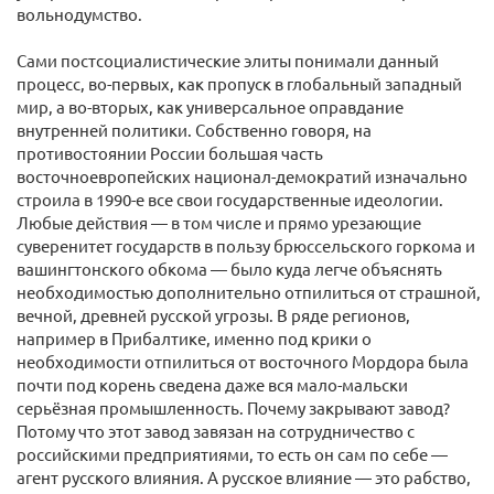
вольнодумство.
Сами постсоциалистические элиты понимали данный
процесс, во-первых, как пропуск в глобальный западный
мир, а во-вторых, как универсальное оправдание
внутренней политики. Собственно говоря, на
противостоянии России большая часть
восточноевропейских национал-демократий изначально
строила в 1990-е все свои государственные идеологии.
Любые действия — в том числе и прямо урезающие
суверенитет государств в пользу брюссельского горкома и
вашингтонского обкома — было куда легче объяснять
необходимостью дополнительно отпилиться от страшной,
вечной, древней русской угрозы. В ряде регионов,
например в Прибалтике, именно под крики о
необходимости отпилиться от восточного Мордора была
почти под корень сведена даже вся мало-мальски
серьёзная промышленность. Почему закрывают завод?
Потому что этот завод завязан на сотрудничество с
российскими предприятиями, то есть он сам по себе —
агент русского влияния. А русское влияние — это рабство,