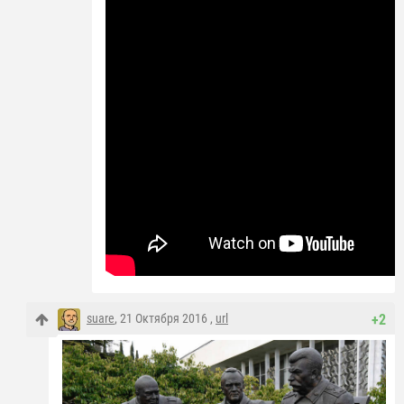
suare
, 21 Октября 2016 ,
url
+2