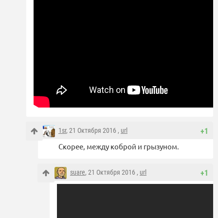
1sr
, 21 Октября 2016 ,
url
+1
Скорее, между коброй и грызуном.
suare
, 21 Октября 2016 ,
url
+1