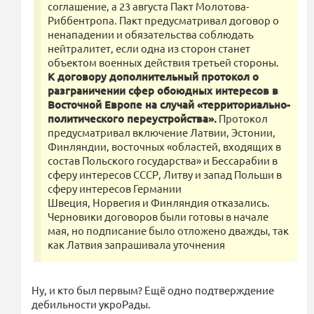
соглашение, а 23 августа Пакт Молотова-
Риббентропа. Пакт предусматривал договор о
ненападении и обязательства соблюдать
нейтралитет, если одна из сторон станет
объектом военных действия третьей стороны.
К договору дополнительный протокол о
разграничении сфер обоюдных интересов в
Восточной Европе на случай «территориально-
политического переустройства».
Протокол
предусматривал включение Латвии, Эстонии,
Финляндии, восточных «областей, входящих в
состав Польского государства» и Бессарабии в
сферу интересов СССР, Литву и запад Польши в
сферу интересов Германии
Швеция, Норвегия и Финляндия отказались.
Черновики договоров были готовы в начале
мая, но подписание было отложено дважды, так
как Латвия запрашивала уточнения
Ну, и кто был первым? Ещё одно подтверждение
дебильности укроРады.