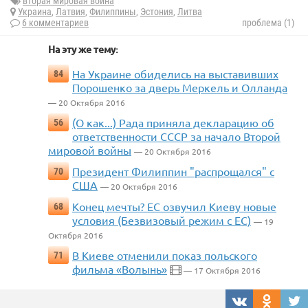
вторая мировая война
Украина
,
Латвия
,
Филиппины
,
Эстония
,
Литва
6 комментариев
проблема (1)
На эту же тему:
На Украине обиделись на выставивших
84
Порошенко за дверь Меркель и Олланда
— 20 Октября 2016
(О как...) Рада приняла декларацию об
56
ответственности СССР за начало Второй
мировой войны
— 20 Октября 2016
Президент Филиппин "распрощался" с
70
США
— 20 Октября 2016
Конец мечты? ЕС озвучил Киеву новые
68
условия (Безвизовый режим с ЕС)
— 19
Октября 2016
В Киеве отменили показ польского
71
фильма «Волынь»
— 17 Октября 2016