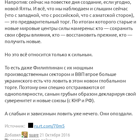
Напротив: сейчас на повестке дня создание, если угодно,
новой Ялты. И всё, что мы наблюдаем и слышим сейчас
(что с западной, что с российской, что с азиатской сторон),
— это предварительный торг. По итогам которого старые и
новые мировые центры силы намерены: кто — сохранить
свои сферы влияния, кто — восстановить прежние, кто —
получить новые.
Но это всё относится только к сильным.
То есть даже Филиппинам с их мощным
производственным сектором и ВВП втрое больше
украинского есть что ловить в этом новом глобальном
торге. Поэтому они спешно отстраиваются от
однополярности, самым грубым образом декларируя свой
суверенитет и новые союзы (с КНР и РФ).
А слабым и зависимым ловить уже нечего. Они опоздали.
Источник:
ru.rt.com/70m5
Добавил
suare
21 Октября 2016