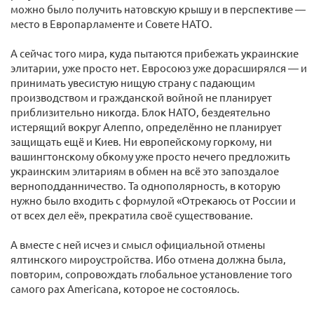
можно было получить натовскую крышу и в перспективе —
место в Европарламенте и Совете НАТО.
А сейчас того мира, куда пытаются прибежать украинские
элитарии, уже просто нет. Евросоюз уже дорасширялся — и
принимать увесистую нищую страну с падающим
производством и гражданской войной не планирует
приблизительно никогда. Блок НАТО, бездеятельно
истерящий вокруг Алеппо, определённо не планирует
защищать ещё и Киев. Ни европейскому горкому, ни
вашингтонскому обкому уже просто нечего предложить
украинским элитариям в обмен на всё это запоздалое
верноподданничество. Та однополярность, в которую
нужно было входить с формулой «Отрекаюсь от России и
от всех дел её», прекратила своё существование.
А вместе с ней исчез и смысл официальной отмены
ялтинского мироустройства. Ибо отмена должна была,
повторим, сопровождать глобальное установление того
самого pax Americana, которое не состоялось.