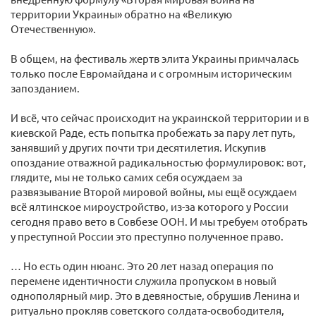
территории Украины» обратно на «Великую
Отечественную».
В общем, на фестиваль жертв элита Украины примчалась
только после Евромайдана и с огромным историческим
запозданием.
И всё, что сейчас происходит на украинской территории и в
киевской Раде, есть попытка пробежать за пару лет путь,
занявший у других почти три десятилетия. Искупив
опоздание отважной радикальностью формулировок: вот,
глядите, мы не только самих себя осуждаем за
развязывание Второй мировой войны, мы ещё осуждаем
всё ялтинское мироустройство, из-за которого у России
сегодня право вето в Совбезе ООН. И мы требуем отобрать
у преступной России это преступно полученное право.
… Но есть один нюанс. Это 20 лет назад операция по
перемене идентичности служила пропуском в новый
однополярный мир. Это в девяностые, обрушив Ленина и
ритуально прокляв советского солдата-освободителя,