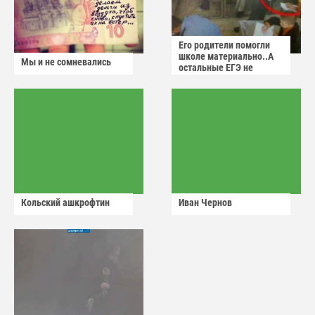
Его родители помогли
школе материально..А
Мы и не сомневались
остальные ЕГЭ не
сдадут
Кольский ашкрофтин
Иван Чернов