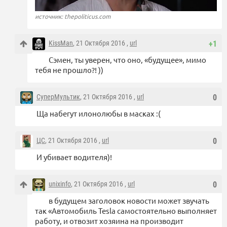
источник: thepoliticus.com
KissMan
, 21 Октября 2016 ,
url
+1
Сэмен, ты уверен, что оно, «будущее», мимо
тебя не прошло?! ))
СуперМультик
, 21 Октября 2016 ,
url
0
Ща набегут илонолюбы в масках :(
ЦС
, 21 Октября 2016 ,
url
0
И убивает водителя)!
unixinfo
, 21 Октября 2016 ,
url
0
в будущем заголовок новости может звучать
так «Автомобиль Tesla самостоятельно выполняет
работу, и отвозит хозяина на производит