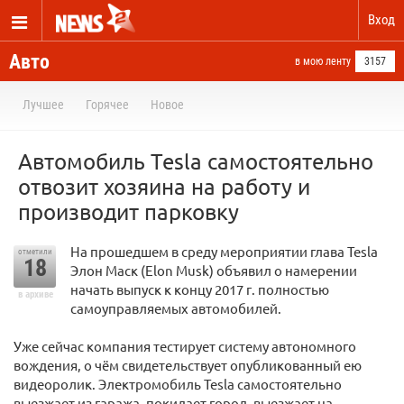
Вход
Авто
в мою ленту
3157
Лучшее
Горячее
Новое
Автомобиль Tesla самостоятельно
отвозит хозяина на работу и
производит парковку
На прошедшем в среду мероприятии глава Tesla
отметили
18
Элон Маск (Elon Musk) объявил о намерении
начать выпуск к концу 2017 г. полностью
в архиве
самоуправляемых автомобилей.
Уже сейчас компания тестирует систему автономного
вождения, о чём свидетельствует опубликованный ею
видеоролик. Электромобиль Tesla самостоятельно
выезжает из гаража, покидает город, выезжает на