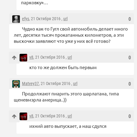
парковку»…
efys
, 21 Октября 2016 ,
url
0
Чудно как-то Гугл свой автомобиль делает много
лет, десятки тысяч прокатанных километров, а эти
выскочки заявляют что уже у них всё готово?
v8
, 21 Октября 2016 ,
url
0
кто то же должен быть первым
Matvey37
, 21 Октября 2016 ,
url
0
Продолжают пиарить этого шарлатана, типа
щеневмэрла америца..))
v8
, 21 Октября 2016 ,
url
0
ихний авто выпускает, а наш сдулся