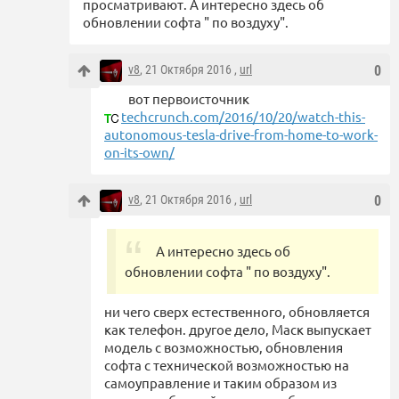
просматривают. А интересно здесь об
обновлении софта " по воздуху".
v8
, 21 Октября 2016 ,
url
0
вот первоисточник
techcrunch.com/2016/10/20/watch-this-
autonomous-tesla-drive-from-home-to-work-
on-its-own/
v8
, 21 Октября 2016 ,
url
0
А интересно здесь об
обновлении софта " по воздуху".
ни чего сверх естественного, обновляется
как телефон. другое дело, Маск выпускает
модель с возможностью, обновления
софта с технической возможностью на
самоуправление и таким образом из