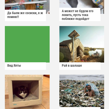
А может не будем его
Да были же сосиски, я ж
ловить, пусть тока
помню!!
поближе подойдет
Вид Ялты
Рай в шалаше