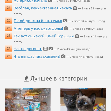
Астерикс - начало
25
— 2 часа 32 минуты назад
Весёлая, какчественная какаха
24
— 2 часа 33 минуты
назад
Такой должна быть семья
25
— 2 часа 34 минуты назад
А теперь у нас смартфоны!
25
— 2 часа 36 минут назад
Так вот он какой, Змей Горыныч
25
— 2 часа 41 минуту
назад
Нас не догонят!
24
— 2 часа 43 минуты назад
Что вы щас там сказали?!
25
— 2 часа 44 минуты назад
Лучшее в категории