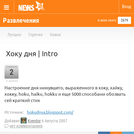
Вход
Развлечения
в мою ленту
2679
Лучшее
Горячее
Новое
Хоку дня | Intro
отметили
2
в архиве
Настроение дня минувшего, выраженного в хоку, хайку,
хокку, hoku, haiku, hokku и еще 5000 способами обозвать
сей краткий стих
Источник:
hokudnya.blogspot.com/
Добавил
Kventor
6 Августа 2007
нет комментариев