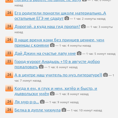
назад
Его родители помогли школе материально..А
24
остальные ЕГЭ не сдадут
— 1 час 2 минуты назад
Дорогой, а куда наш гид пропал?
24
— 1 час 3 минуты
назад
В наше время кони без принцев ценнее, чем
24
принцы с конями
— 1 час 4 минуты назад
Дай Джим на счастье лапу мне
23
— 1 час 5 минут назад
Город-курорт Анадырь +10 в августе добро
23
пожаловать
— 1 час 6 минут назад
А в центре наш учитель по муз.литературе))
24
— 1
час 7 минут назад
Когда я ем, я глух и нем, хитёр и быстр, и
22
дьявольски умён
— 1 час 8 минут назад
Ля мур-р-р...
24
— 1 час 9 минут назад
Белка в дупле чихнула
24
— 1 час 10 минут назад