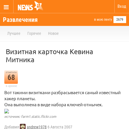
Вход
Развлечения
в мою ленту
2679
Лучшее
Горячее
Новое
Визитная карточка Кевина
Митника
отметили
68
в архиве
Вот такими визитками разбрасывается самый известный
хакер планеты.
Она выполнена в виде набора ключей-отмычек.
источник: farm1.static.flickr.com
Добавил
andrew1978
6 Августа 2007