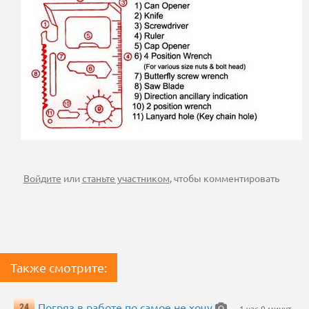
Войдите
или
станьте участником
, чтобы комментировать
Также смотрите:
Погряз в работе по самое не хочу
24
— 1 час 0 минут