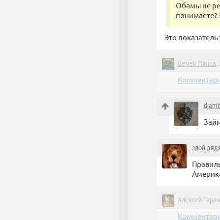
Обамы не ре
понимаете? 
Это показатель 
Семен Панов
,
Комментари
djami
Займ
злой дяд
Правиль
Америка
Алексей Гара
Комментари