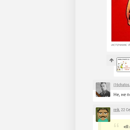
источник: n
i16chatos
Не, не 
reik
, 22 С
«Я 