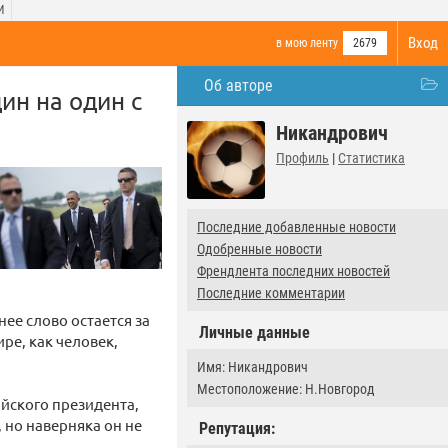
И
Вход
в мою ленту
2679
Об авторе
ин на один с
Никандрович
Профиль
|
Статистика
Последние добавленные новости
Одобренные новости
Френдлента последних новостей
Последние комментарии
нее слово остается за
Личные данные
ре, как человек,
Имя: Никандрович
Местоположение: Н.Новгород
ийского президента,
, но наверняка он не
Репутация: