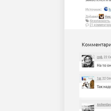
Источник:
h
Добавил
Ник
безопасность
21 комментар
Комментари
срф
, 22 
На то о
1sr
, 22 С
Так над
Archerday