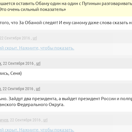
шается оставить Обаму один на один с Путиным разговаривать
Это очень сильный показатель»
того, что За Обамой следят! И ему самому даже слова сказать н
 22 Сентября 2016 ,
url
й скрыт. Нажмите, чтобы показать.
x
, 22 Сентября 2016 ,
url
ись, Сеня)
я
, 22 Сентября 2016 ,
url
но. Зайдут два президента, а выйдет президент России и полп
нского Федерального Округа.
ничев
, 22 Сентября 2016 ,
url
й скрыт. Нажмите, чтобы показать.