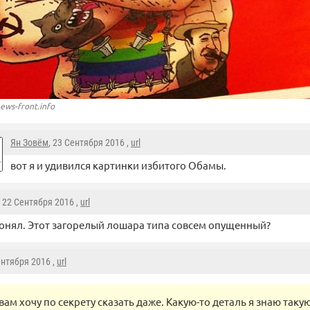
ews-front.info
Ян Зовём
, 23 Сентября 2016 ,
url
вот я и удивился картинки избитого Обамы.
, 22 Сентября 2016 ,
url
понял. Этот загорелый лошара типа совсем опущенный?
ентября 2016 ,
url
вам хочу по секрету сказать даже. Какую-то деталь я знаю таку