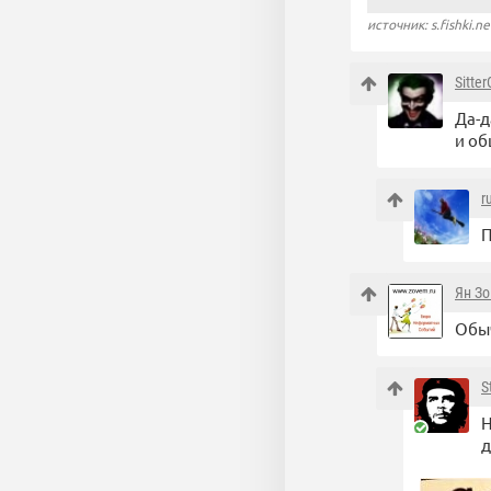
источник: s.fishki.ne
Sitter
Да-д
и об
r
П
Ян З
Обыч
S
Н
д