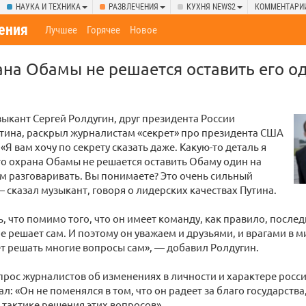
НАУКА И ТЕХНИКА
РАЗВЛЕЧЕНИЯ
КУХНЯ NEWS2
КОММЕНТАРИ
ения
Лучшее
Горячее
Новое
ана Обамы не решается оставить его од
ыкант Сергей Ролдугин, друг президента России
тина, раскрыл журналистам «секрет» про президента США
«Я вам хочу по секрету сказать даже. Какую-то деталь я
то охрана Обамы не решается оставить Обаму один на
м разговаривать. Вы понимаете? Это очень сильный
— сказал музыкант, говоря о лидерских качествах Путина.
ь, что помимо того, что он имеет команду, как правило, послед
е решает сам. И поэтому он уважаем и друзьями, и врагами в ми
 решать многие вопросы сам», — добавил Ролдугин.
прос журналистов об изменениях в личности и характере росс
л: «Он не поменялся в том, что он радеет за благо государства
в тактике решения этих вопросов».