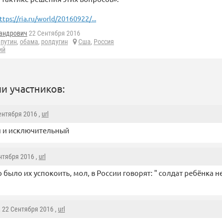
ttps://ria.ru/world/20160922/...
андрович
22 Сентября 2016
,
путин
,
обама
,
ролдугин
Сша
,
Россия
ий
и участников:
Сентября 2016 ,
url
н и исключительный
ентября 2016 ,
url
о было их успокоить, мол, в России говорят: " солдат ребёнка н
, 22 Сентября 2016 ,
url