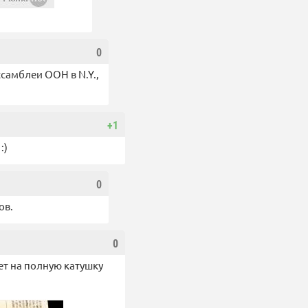
0
ссамблеи ООН в N.Y.,
+1
:)
0
ов.
0
ет на полную катушку