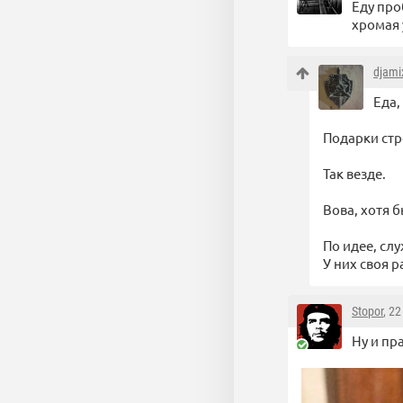
Еду про
хромая 
djami
Еда,
Подарки стр
Так везде.
Вова, хотя 
По идее, слу
У них своя 
Stopor
, 2
Ну и пр