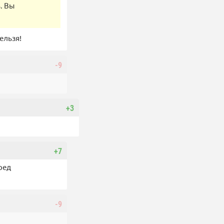
. Вы
ельзя!
-9
+3
+7
ред
-9