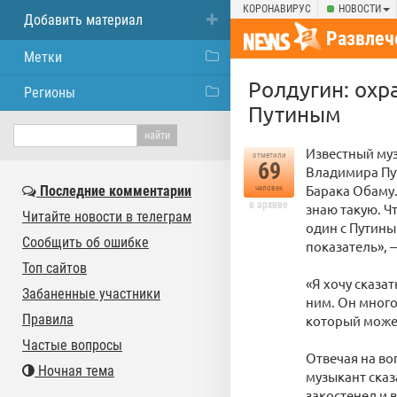
КОРОНАВИРУС
НОВОСТИ
Добавить материал
Развлеч
Метки
Ролдугин: охр
Регионы
Путиным
Известный муз
отметили
69
Владимира Пу
Барака Обаму.
Последние комментарии
человек
в архиве
знаю такую. Ч
Читайте новости в телеграм
один с Путины
Сообщить об ошибке
показатель», 
Топ сайтов
«Я хочу сказат
Забаненные участники
ним. Он много
Правила
который может
Частые вопросы
Отвечая на во
Ночная тема
музыкант сказа
закостенел и 