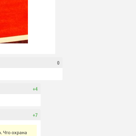
0
+4
+7
ю. Что охрана