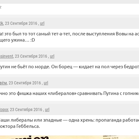
t
Ok
, 23 Сентября 2016 ,
url
а! это был то тот самый тет-а-тет, после выступления Вовы на а
щего ужина… :D
usinvent
, 23 Сентября 2016 ,
url
утин не бьёт по морде. Он борец — кидает на пол через бедро! 
овём
, 23 Сентября 2016 ,
url
но это фишка наших «либералов» сравнивать Путина с гопник
topor
, 23 Сентября 2016 ,
url
аши либералы или зпадные — одна хрень: пропаганда работа
октора Геббельса.