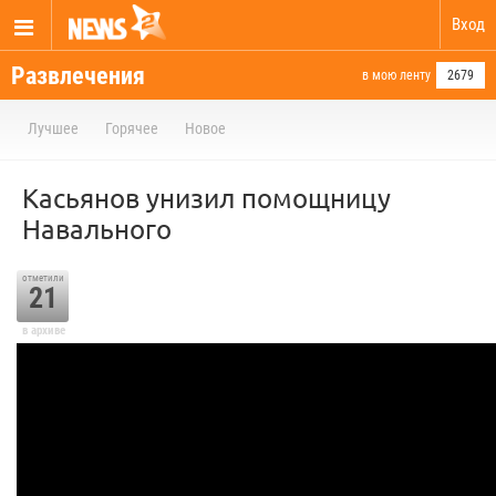
Вход
Развлечения
в мою ленту
2679
Лучшее
Горячее
Новое
Касьянов унизил помощницу
Навального
отметили
21
в архиве