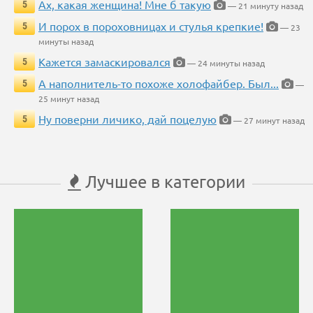
Ах, какая женщина! Мне б такую
5
— 21 минуту назад
И порох в пороховницах и стулья крепкие!
5
— 23
минуты назад
Кажется замаскировался
5
— 24 минуты назад
А наполнитель-то похоже холофайбер. Был...
5
—
25 минут назад
Ну поверни личико, дай поцелую
5
— 27 минут назад
Лучшее в категории