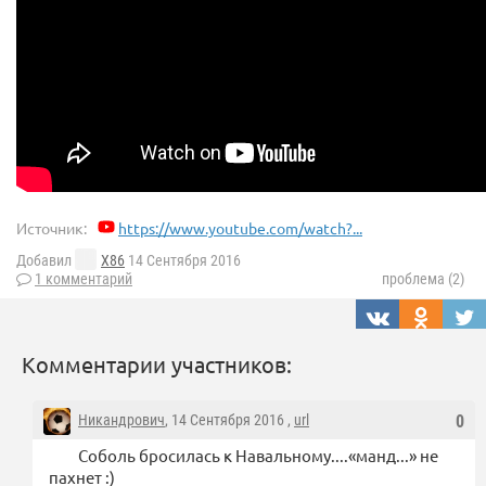
Источник:
https://www.youtube.com/watch?...
Добавил
X86
14 Сентября 2016
1 комментарий
проблема (2)
Комментарии участников:
Никандрович
, 14 Сентября 2016 ,
url
0
Соболь бросилась к Навальному....«манд...» не
пахнет :)