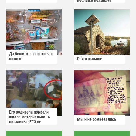
поближе подойдет
Да были же сосиски, я ж
помню!!
Рай в шалаше
Его родители помогли
школе материально..А
Мы и не сомневались
остальные ЕГЭ не
сдадут