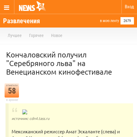
Вход
Развлечения
в мою ленту
2679
Лучшее
Горячее
Новое
Кончаловский получил
"Серебряного льва" на
Венецианском кинофестивале
отметили
58
в архиве
источник: cdn4.tass.ru
Мексиканский режиссер Амат Эскаланте (слева) и