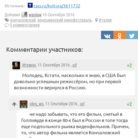
Источник:
tass.ru/kultura/3611732
Добавил
waplaw
10 Сентября 2016
кончаловский
,
венецианский кинофестиваль
Италия
5 комментариев
Комментарии участников:
Игемон
, 11 Сентября 2016 ,
url
+2
Молодец. Кстати, насколько я знаю, в США был
довольно успешным режиссёром, но при первой
возможности вернулся в Россию.
oleg_ws
, 11 Сентября 2016 ,
url
+2
не надо забывать, что его фильм, снятый в
Голливуде в конце 80-х был в России в топе тогда
еще подпольного рынка видеофильмов. Причем,
то, что автор фильма является Кончаловский