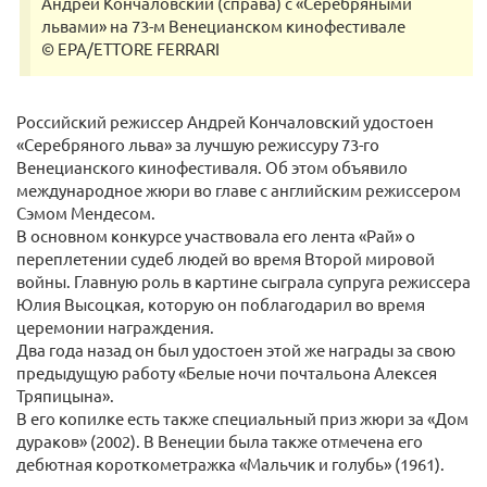
Андрей Кончаловский (справа) с «Серебряными
львами» на 73-м Венецианском кинофестивале
© EPA/ETTORE FERRARI
Российский режиссер Андрей Кончаловский удостоен
«Серебряного льва» за лучшую режиссуру 73-го
Венецианского кинофестиваля. Об этом объявило
международное жюри во главе с английским режиссером
Сэмом Мендесом.
В основном конкурсе участвовала его лента «Рай» о
переплетении судеб людей во время Второй мировой
войны. Главную роль в картине сыграла супруга режиссера
Юлия Высоцкая, которую он поблагодарил во время
церемонии награждения.
Два года назад он был удостоен этой же награды за свою
предыдущую работу «Белые ночи почтальона Алексея
Тряпицына».
В его копилке есть также специальный приз жюри за «Дом
дураков» (2002). В Венеции была также отмечена его
дебютная короткометражка «Мальчик и голубь» (1961).