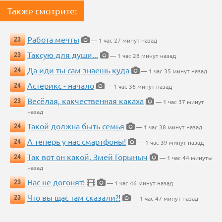
Также смотрите:
Работа мечты
23
— 1 час 27 минут назад
Таксую для души...
23
— 1 час 28 минут назад
Да иди ты сам знаешь куда
24
— 1 час 35 минут назад
Астерикс - начало
24
— 1 час 36 минут назад
Весёлая, какчественная какаха
23
— 1 час 37 минут
назад
Такой должна быть семья
24
— 1 час 38 минут назад
А теперь у нас смартфоны!
24
— 1 час 39 минут назад
Так вот он какой, Змей Горыныч
24
— 1 час 44 минуты
назад
Нас не догонят!
23
— 1 час 46 минут назад
Что вы щас там сказали?!
23
— 1 час 47 минут назад