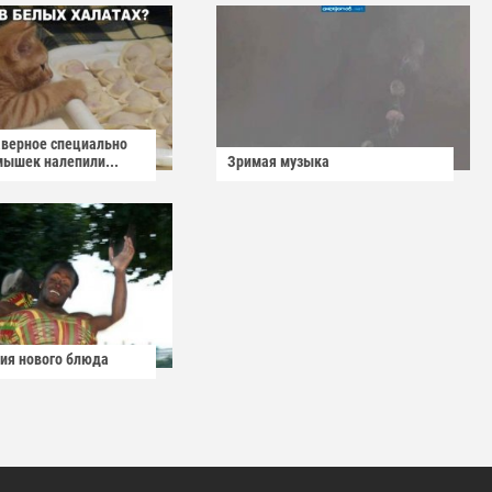
аверное специально
мышек налепили...
Зримая музыка
ия нового блюда