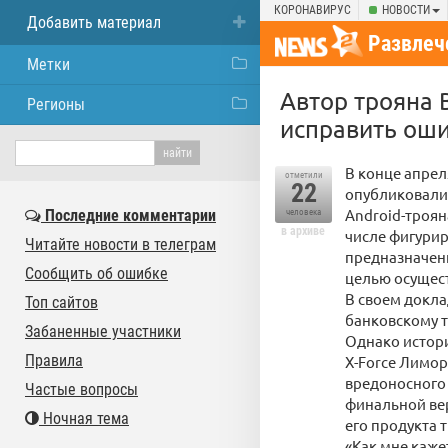
КОРОНАВИРУС
НОВОСТИ
Добавить материал
Развлеч
Метки
Автор трояна 
Регионы
исправить оши
В конце апрел
отметили
22
опубликовали
Android-троян
Последние комментарии
человека
в архиве
числе фигурир
Читайте новости в телеграм
предназначенн
Сообщить об ошибке
целью осущес
В своем докла
Топ сайтов
банковскому т
Забаненные участники
Однако истори
Правила
X-Force Лимор
вредоносного 
Частые вопросы
финальной верс
Ночная тема
его продукта 
«Как мне каже