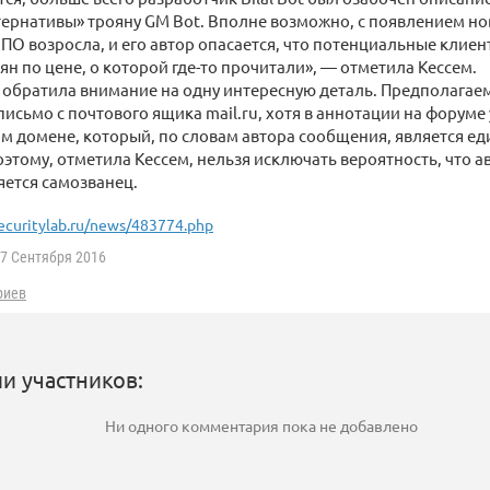
ернативы» трояну GM Bot. Вполне возможно, с появлением но
ПО возросла, и его автор опасается, что потенциальные клие
ян по цене, о которой где-то прочитали», — отметила Кессем.
 обратила внимание на одну интересную деталь. Предполагаем
письмо с почтового ящика mail.ru, хотя в аннотации на форум
ом домене, который, по словам автора сообщения, является е
этому, отметила Кессем, нельзя исключать вероятность, что 
яется самозванец.
ecuritylab.ru/news/483774.php
7 Сентября 2016
риев
и участников:
Ни одного комментария пока не добавлено