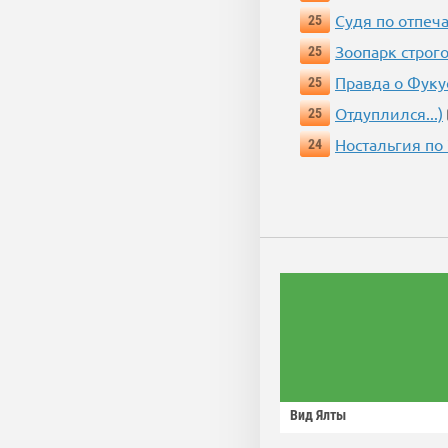
Судя по отпеча
25
Зоопарк строг
25
Правда о Фук
25
Отдуплился...)
25
Ностальгия по
24
Вид Ялты