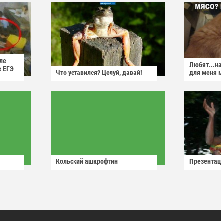
ле
Любят...н
е ЕГЭ
Что уставился? Целуй, давай!
для меня 
Кольский ашкрофтин
Презентац