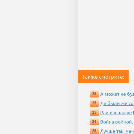
Также смотрите:
А может не бу
25
Да были же со
25
Рай в шалаше
25
Война войной,
24
Лучше так, че
25