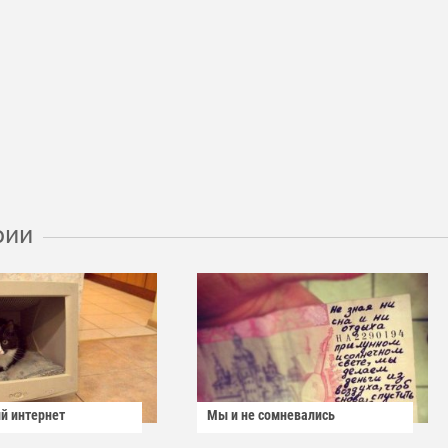
рии
й интернет
Мы и не сомневались