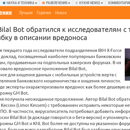
НАУКА И ТЕХНИКА
РАЗВЛЕЧЕНИЯ
КУХНЯ NEWS2
КОММЕНТАРИ
ения
Лучшее
Горячее
Новое
Bilal Bot обратился к исследователям 
бку в описании вредоноса
я текущего года исследователи подразделения IBM X-Force
 доклад, посвященный наиболее популярным банковским
ам, продаваемым на подпольных хакерских форумах. В их
овало вредоносное приложение Bilal Bot,
ое для хищения данных с мобильных устройств жертв с
твления банковского мошенничества и хищения личности.
де эксперты охарактеризовали вредонос как более дешевую а
рояну GM Bot.
я получила неожиданное продолжение. Автор Bilal Bot обрати
 Кессем (Limor Kessem) с требованием исправить некоторые н
ПО. В частности, вирусописатель потребовал добавить инфо
ии Bilal Bot (в докладе говорится о бета-версии) и упомянуть
трояны GM Bot и KNL Bot более не доступны на указанном фору
тся, больше всего разработчик Bilal Bot был озабочен описани