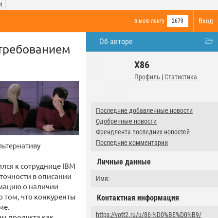
И
Вход
в мою ленту
2679
Об авторе
с требованием
X86
Профиль
|
Статистика
Последние добавленные новости
Одобренные новости
Френдлента последних новостей
Последние комментарии
льтернативу
Личные данные
лся к сотруднице IBM
еточности в описании
Имя:
рмацию о наличии
 о том, что конкуренты
Контактная информация
ме.
https://vott2.ru/u/86-%D0%BE%D0%B9/
ем продукта как