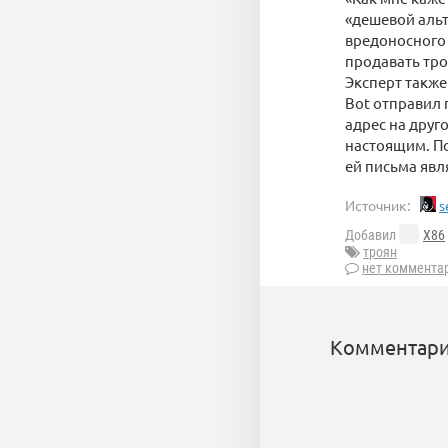
«дешевой альт
вредоносного 
продавать тро
Эксперт также
Bot отправил 
адрес на друг
настоящим. По
ей письма явл
Источник:
s
Добавил
X86
троян
нет коммента
Комментари