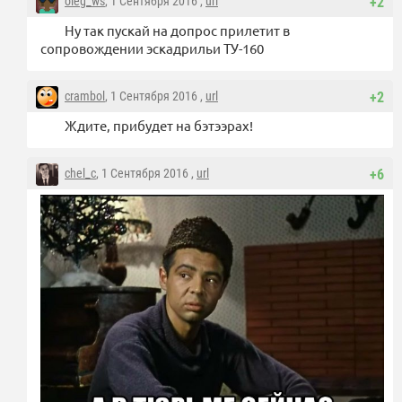
oleg_ws
, 1 Сентября 2016 ,
url
+2
Ну так пускай на допрос прилетит в
сопровождении эскадрильи ТУ-160
crambol
, 1 Сентября 2016 ,
url
+2
Ждите, прибудет на бэтээрах!
chel_c
, 1 Сентября 2016 ,
url
+6