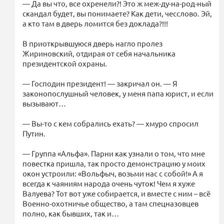
— Да вы что, все охренели?! Это ж меж-ду-на-род-ный
скандал будет, вы понимаете? Как дети, чесслово. Эй,
а кто там в дверь ломится без доклада?!!!
В приоткрывшуюся дверь нагло пролез
Жириновский, отдирая от себя начальника
президентской охраны.
— Господин президент! — закричал он. — Я
законопослушный человек, у меня папа юрист, и если
вызывают…
— Вы-то с кем собрались ехать? — хмуро спросил
Путин.
— Группа «Альфа». Парни как узнали о том, что мне
повестка пришла, так просто демонстрацию у моих
окон устроили: «Вольфыч, возьми нас с собой!» А я
всегда к чаяниям народа очень чуток! Чем я хуже
Валуева? Тот вот уже собирается, и вместе с ним – всё
Военно-охотничье общество, а там спецназовцев
полно, как бывших, так и…