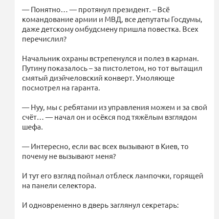
— Понятно… — протянул президент. – Всё
командование армии и МВД, все депутаты Госдумы,
даже детскому омбудсмену пришла повестка. Всех
перечислил?
Начальник охраны встрепенулся и полез в карман.
Путину показалось – за пистолетом, но тот вытащил
смятый диэйчеловский конверт. Умоляюще
посмотрел на гаранта.
— Нуу, мы с ребятами из управления можем и за свой
счёт… — начал он и осёкся под тяжёлым взглядом
шефа.
— Интересно, если вас всех вызывают в Киев, то
почему не вызывают меня?
И тут его взгляд поймал отблеск лампочки, горящей
на панели селектора.
И одновременно в дверь заглянул секретарь: