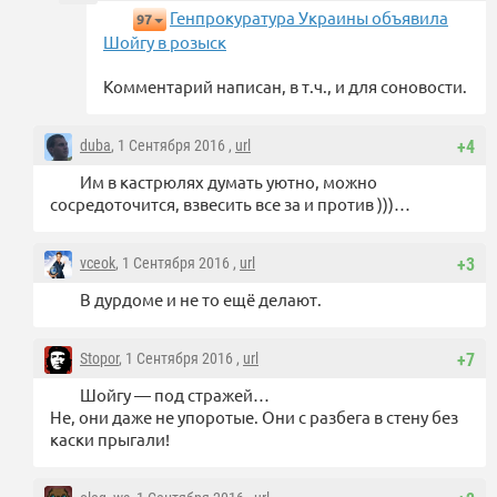
Генпрокуратура Украины объявила
97
Шойгу в розыск
Комментарий написан, в т.ч., и для соновости.
duba
, 1 Сентября 2016 ,
url
+4
Им в кастрюлях думать уютно, можно
сосредоточится, взвесить все за и против )))…
vceok
, 1 Сентября 2016 ,
url
+3
В дурдоме и не то ещё делают.
Stopor
, 1 Сентября 2016 ,
url
+7
Шойгу — под стражей…
Не, они даже не упоротые. Они с разбега в стену без
каски прыгали!