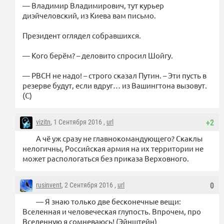
— Владимир Владимирович, тут курьер
диэйчеловский, из Киева вам письмо.
Президент оглядел собравшихся.
— Кого берём? – деловито спросил Шойгу.
— РВСН не надо! – строго сказал Путин. – Эти пусть в
резерве будут, если вдруг… из Вашингтона вызовут.
(С)
vizitn
, 1 Сентября 2016 ,
url
+2
А чё уж сразу не главнокомандующего? Скаклы
нелогичны, Российская армия на их территории не
может распологаться без приказа Верховного.
rusinvent
, 2 Сентября 2016 ,
url
0
— Я знаю только две бесконечные вещи:
Вселенная и человеческая глупость. Впрочем, про
Вселенную я сомневаюсь! (Эйнштейн)