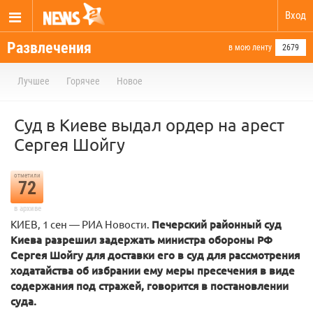
Вход
Развлечения
в мою ленту
2679
Лучшее
Горячее
Новое
Суд в Киеве выдал ордер на арест
Сергея Шойгу
отметили
72
в архиве
КИЕВ, 1 сен — РИА Новости.
Печерский районный суд
Киева разрешил задержать министра обороны РФ
Сергея Шойгу для доставки его в суд для рассмотрения
ходатайства об избрании ему меры пресечения в виде
содержания под стражей, говорится в постановлении
суда.