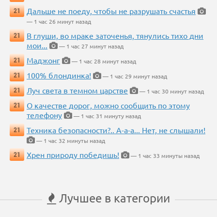
Дальше не поеду, чтобы не разрушать счастья
21
— 1 час 26 минут назад
В глуши, во мраке заточенья, тянулись тихо дни
21
мои...
— 1 час 27 минут назад
Маджонг
21
— 1 час 28 минут назад
100% блондинка!
21
— 1 час 29 минут назад
Луч света в темном царстве
21
— 1 час 30 минут назад
О качестве дорог, можно сообщить по этому
21
телефону
— 1 час 31 минуту назад
Техника безопасности?.. А-а-а... Нет, не слышали!
21
— 1 час 32 минуты назад
Хрен природу победишь!
21
— 1 час 33 минуты назад
Лучшее в категории