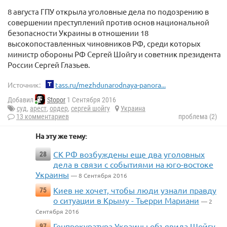
8 августа ГПУ открыла уголовные дела по подозрению в
совершении преступлений против основ национальной
безопасности Украины в отношении 18
высокопоставленных чиновников РФ, среди которых
министр обороны РФ Сергей Шойгу и советник президента
России Сергей Глазьев.
Источник:
tass.ru/mezhdunarodnaya-panora...
Добавил
Stopor
1 Сентября 2016
суд
,
арест
,
ордер
,
сергей шойгу
Украина
13 комментариев
проблема (2)
На эту же тему:
СК РФ возбуждены еще два уголовных
28
дела в связи с событиями на юго-востоке
Украины
— 8 Сентября 2016
Киев не хочет, чтобы люди узнали правду
75
о ситуации в Крыму - Тьерри Мариани
— 2
Сентября 2016
Генпрокуратура Украины объявила Шойгу
97