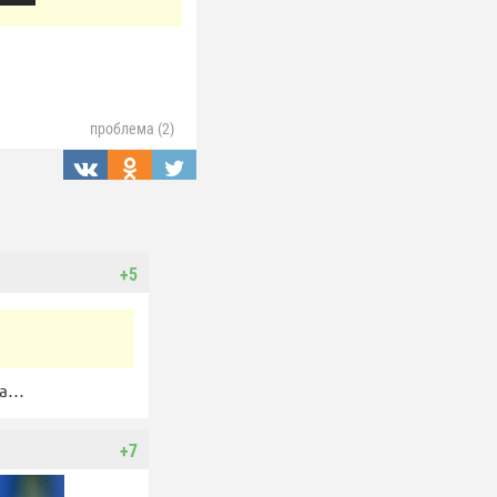
проблема (2)
+5
па…
+7