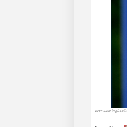
источник: img04.rl0