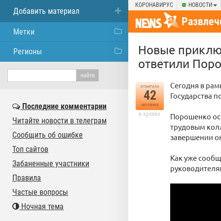
КОРОНАВИРУС
НОВОСТИ
Добавить материал
Развлеч
Метки
Новые приклю
Регионы
ответили Поро
Сегодня в рам
отметили
42
Государства п
Последние комментарии
человека
в архиве
Порошенко осм
Читайте новости в телеграм
трудовым колл
Сообщить об ошибке
завершении он
Топ сайтов
Как уже сообщ
Забаненные участники
руководителям
Правила
Частые вопросы
Ночная тема