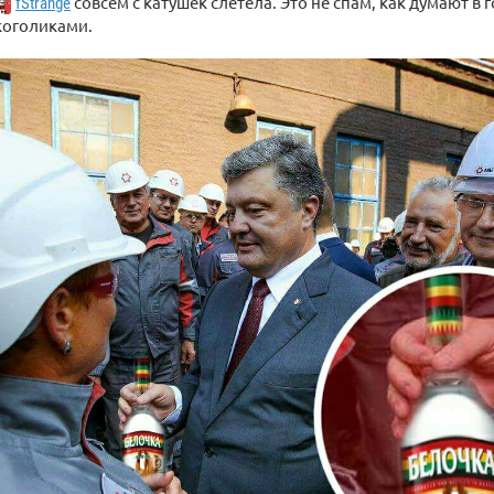
совсем с катушек слетела. Это не спам, как думают в 
fStrange
лкоголиками.