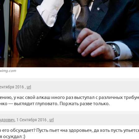
twimg.com
Сентября 2016 ,
url
ению, у нас свой алкаш много раз выступал с различных трибун
ко — выглядит глуповато. Поржать разве только.
ндрович
, 1 Сентября 2016 ,
url
о его обсуждает? Пусть пьет «на здоровье», да хоть пусть упьетс
я осуждал :)