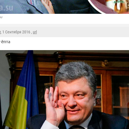
su
r
, 1 Сентября 2016 ,
url
у ёпта