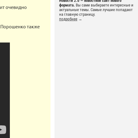
Новости 2.0 — новостной сайт нового
формата.
Вы сами выбираете интересные и
дит очевидно
актуальные темы. Самые лучшие попадают
на главную страницу.
подробнее
→
у Порошенко также