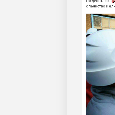
ГосдепШлюха
с пьянство и а