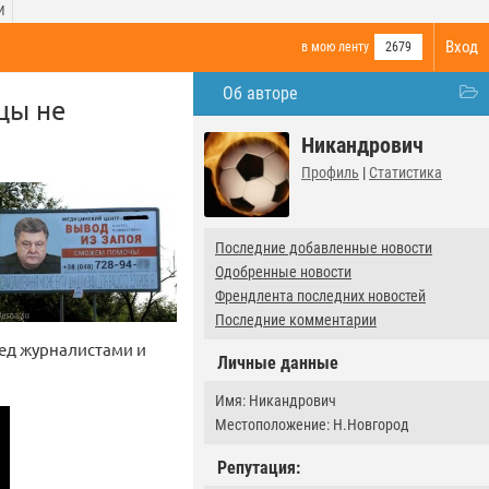
И
Вход
в мою ленту
2679
Об авторе
цы не
Никандрович
Профиль
|
Статистика
Последние добавленные новости
Одобренные новости
Френдлента последних новостей
Последние комментарии
ред журналистами и
Личные данные
Имя: Никандрович
Местоположение: Н.Новгород
Репутация: