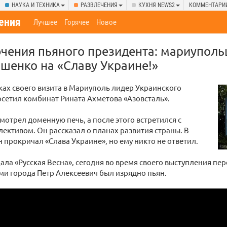
НАУКА И ТЕХНИКА
РАЗВЛЕЧЕНИЯ
КУХНЯ NEWS2
КОММЕНТАРИ
ения
Лучшее
Горячее
Новое
чения пьяного президента: мариуполь
шенко на «Славу Украине!»
ках своего визита в Мариуполь лидер Украинского
осетил комбинат Рината Ахметова «Азовсталь».
отрел доменную печь, а после этого встретился с
ективом. Он рассказал о планах развития страны. В
 прокричал «Слава Украине», но ему никто не ответил.
ала «Русская Весна», сегодня во время своего выступления пе
и города Петр Алексеевич был изрядно пьян.