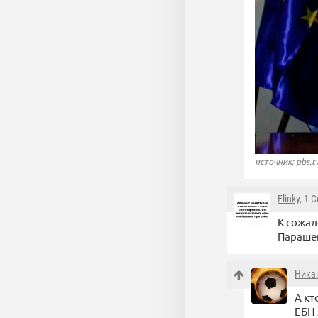
источник: pbs.
Flinky
, 1 
К сожал
Парашен
Ника
А кт
ЕБН 