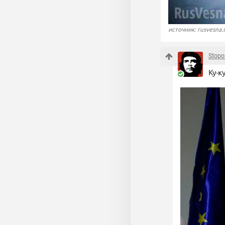
источник: rusvesna.
Stopo
Ку-к