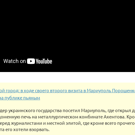
ой город: в ходе своего второго визита в Мариуполь Порошенк
на публике пьяным
дер украинского государства посетил Мариуполь, где открыл д
 доменную печь на металлургическом комбинате Ахемтова. Кр
еред журналистами и местной элитой, где кроме всего прочего 
та его хотели взорвать.