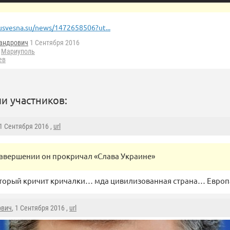
usvesna.su/news/1472658506?ut...
андрович
1 Сентября 2016
Мариуполь
ев
и участников:
 1 Сентября 2016 ,
url
завершении он прокричал «Слава Украине»
оторый кричит кричалки… мда цивилизованная страна… Евро
ович
, 1 Сентября 2016 ,
url