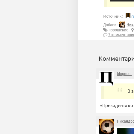
Источник:
r
Добавил
Ник
порошенко
7 комментари
Комментари
blogman
,
В 
«Президент» к
Никандр