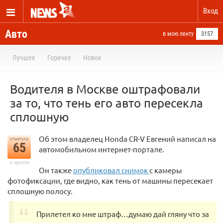
Вход
Авто
в мою ленту
3157
Лучшее
Горячее
Новое
Водителя в Москве оштрафовали
за то, что тень его авто пересекла
сплошную
Об этом владелец Honda CR-V Евгений написал на
отметили
65
автомобильном интернет-портале.
в архиве
Он также
опубликовал снимок
с камеры
фотофиксации, где видно, как тень от машины пересекает
сплошную полосу.
Прилетел ко мне штраф…думаю дай гляну что за