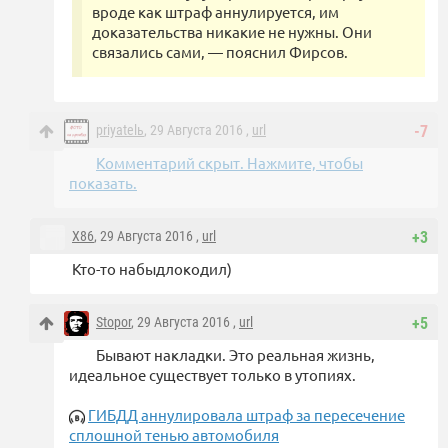
вроде как штраф аннулируется, им
доказательства никакие не нужны. Они
связались сами, — пояснил Фирсов.
priyatelь
, 29 Августа 2016 ,
url
-7
Комментарий скрыт. Нажмите, чтобы
показать.
X86
, 29 Августа 2016 ,
url
+3
Кто-то набыдлокодил)
Stopor
, 29 Августа 2016 ,
url
+5
Бывают накладки. Это реальная жизнь,
идеальное существует только в утопиях.
ГИБДД аннулировала штраф за пересечение
сплошной тенью автомобиля