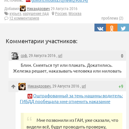
Источник:
govoritmoskva.ru/news/90834/
Добавил
Никандрович
29 Августа 2016
курьез
,
нарушение пдд
Россия
,
Москва
12 комментариев
проблема (2)
Комментарии участников:
срф
, 29 Августа 2016 ,
url
0
Блин. Смеяться тут или плакать. Докатились.
Железка решает, наказывать человека или миловать
Никандрович
, 29 Августа 2016 ,
url
+9
Оштрафованный за тень машины водитель:
ГИБДД пообещала мне отменить наказание
Мне позвонили из ГАИ, уже сказали, что
видели всё, будут проводить проверку,