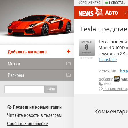
КОРОНАВИРУС
НОВОСТИ
Авто
Л
Tesla предста
Тесла выступи
отметили
8
Model S 100D и
Добавить материал
секунды и 2.9
человек
в архиве
Translate
Метки
Источник:
http
Регионы
Добавил
rams
tesla
нет коммента
Последние комментарии
Комментари
Читайте новости в телеграм
Сообщить об ошибке