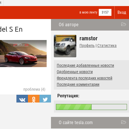
И
Вход
в мою ленту
3157
Об авторе
del S
En
ramstor
Профиль
|
Статистика
Последние добавленные новости
Одобренные новости
Френдлента последних новостей
Последние комментарии
проблема (4)
Репутация:
О сайте tesla.com