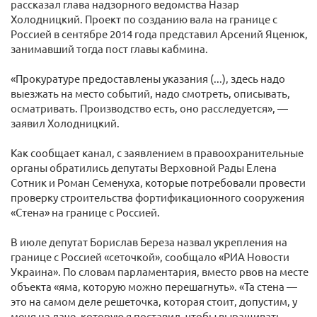
рассказал глава надзорного ведомства Назар
Холодницкий. Проект по созданию вала на границе с
Россией в сентябре 2014 года представил Арсений Яценюк,
занимавший тогда пост главы кабмина.
«Прокуратуре предоставлены указания (...), здесь надо
выезжать на место событий, надо смотреть, описывать,
осматривать. Производство есть, оно расследуется», —
заявил Холодницкий.
Как сообщает канал, с заявлением в правоохранительные
органы обратились депутаты Верховной Рады Елена
Сотник и Роман Семенуха, которые потребовали провести
проверку строительства фортификационного сооружения
«Стена» на границе с Россией.
В июле депутат Борислав Береза назвал укрепления на
границе с Россией «сеточкой», сообщало «РИА Новости
Украина». По словам парламентария, вместо рвов на месте
объекта «яма, которую можно перешагнуть». «Та стена —
это на самом деле решеточка, которая стоит, допустим, у
меня на даче, которую я поставил, чтобы выращивать