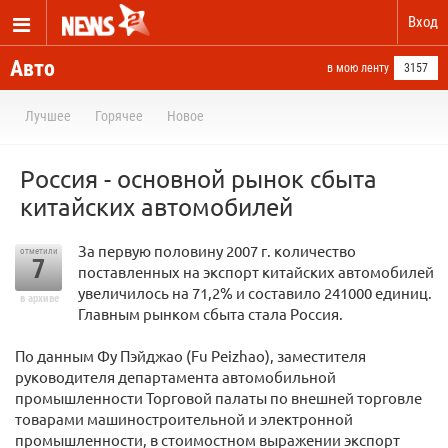
Вход
Авто
в мою ленту
3157
Лучшее
Горячее
Новое
Россия - основной рынок сбыта
китайских автомобилей
За первую половину 2007 г. количество
отметили
7
поставленных на экспорт китайских автомобилей
увеличилось на 71,2% и составило 241000 единиц.
в архиве
Главным рынком сбыта стала Россия.
По данным Фу Пэйджао (Fu Peizhao), заместителя
руководителя департамента автомобильной
промышленности Торговой палаты по внешней торговле
товарами машиностроительной и электронной
промышленности, в стоимостном выражении экспорт