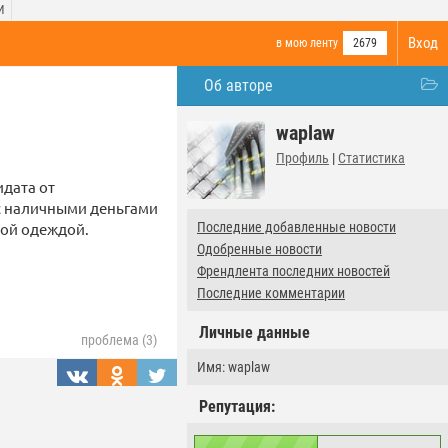
И
Вход
в мою ленту
2679
Об авторе
waplaw
Профиль
|
Статистика
дата от
с наличными деньгами
Последние добавленные новости
кой одеждой.
Одобренные новости
Френдлента последних новостей
Последние комментарии
Личные данные
проблема (3)
Имя: waplaw
Репутация: