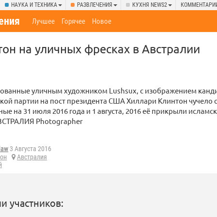
НАУКА И ТЕХНИКА
РАЗВЛЕЧЕНИЯ
КУХНЯ NEWS2
КОММЕНТАРИ
ения
Лучшее
Горячее
Новое
он на уличных фресках в Австралии
сованные уличным художником Lushsux, с изображением канди
кой партии на пост президента США Хиллари Клинтон чучело 
ные на 31 июля 2016 года и 1 августа, 2016 её прикрыли исламс
СТРАЛИЯ Photographer
law
3 Августа 2016
тон
Австралия
й
и участников: