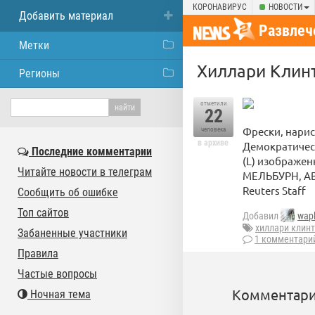
КОРОНАВИРУС
НОВОСТИ
Добавить материал
Развлеч
Метки
Хиллари Клинт
Регионы
отметили
22
Фрески, нари
человека
в архиве
Демократичес
Последние комментарии
(L) изображен
Читайте новости в телеграм
МЕЛЬБУРН, АВ
Reuters Staff
Сообщить об ошибке
Топ сайтов
Добавил
wap
хиллари клин
Забаненные участники
1 комментари
Правила
Частые вопросы
Комментари
Ночная тема