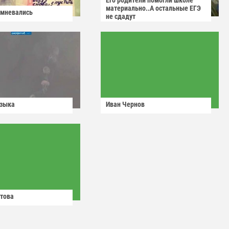
Его родители помогли школе
материально..А остальные ЕГЭ
омневались
не сдадут
узыка
Иван Чернов
това