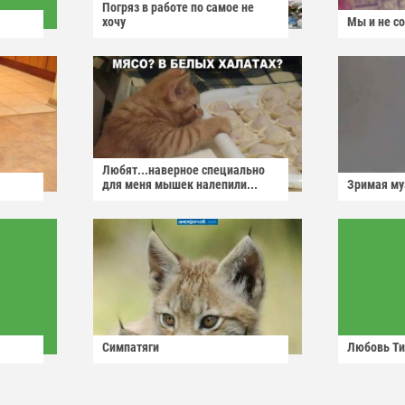
Погряз в работе по самое не
хочу
Мы и не с
Любят...наверное специально
для меня мышек налепили...
Зримая м
Симпатяги
Любовь Ти