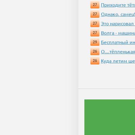
Приходите тёт
27
Однако, самец!
27
Это нарисовал
27
Волга - машин
27
Бесплатный ин
29
О....тёпленькая
26
Куда летим ш
26