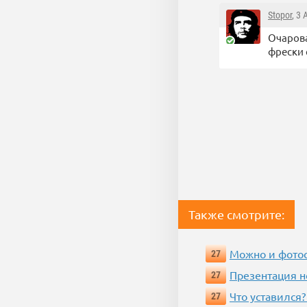
Stopor
, 3
Очарова
фрески 
Также смотрите:
Можно и фотос
27
Презентация 
27
Что уставился?
27