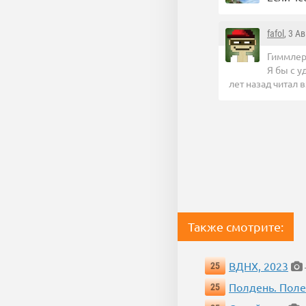
fafol
, 3 А
Гиммлер?
Я бы с 
лет назад читал
Также смотрите:
ВДНХ, 2023
25
Полдень. Пол
25