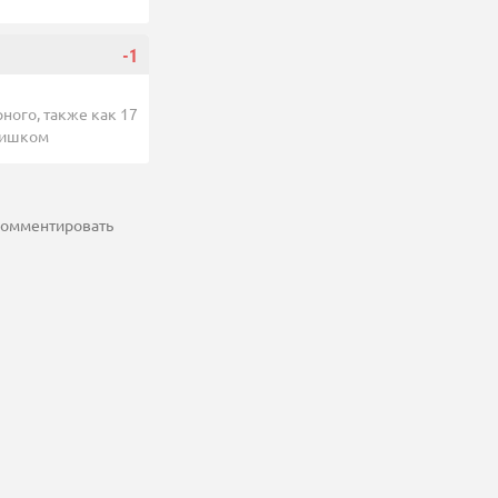
-1
ного, также как 17
слишком
 комментировать