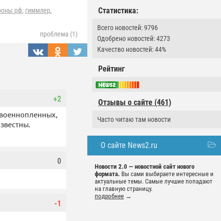
Статистика:
роны рф
,
гиммлер
,
Всего новостей: 9796
проблема (1)
Одобрено новостей: 4273
Качество новостей: 44%
Рейтинг
+2
Отзывы о сайте (461)
 военнопленных,
Часто читаю там новости
известны.
О сайте News2.ru
0
Новости 2.0 — новостной сайт нового
формата.
Вы сами выбираете интересные и
актуальные темы. Самые лучшие попадают
на главную страницу.
подробнее
→
-1