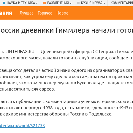
НАУКА И ТЕХНИКА
РАЗВЛЕЧЕНИЯ
КУХНЯ NEWS2
КОММЕНТАРИ
ения
Лучшее
Горячее
Новое
оссии дневники Гиммлера начали гото
уста. INTERFAX.RU — Дневники рейхсфюрера СС Генриха Гиммле
дмосковного музея, начали готовить к публикации, сообщает
свещаются детали частной жизни одного из организаторов «ла
 описывает, как утром ему сделали массаж, а затем он приказал
ообщает, что «отменно перекусил» в Бухенвальде – нацистском 
ны десятки тысяч евреев.
вятся к публикации с комментариями ученых в Германском ис
ватывают период с 1938 года, есть записи, сделанные в 1943 и
в архиве министерства обороны России в Подольске.
nterfax.ru/world/521738