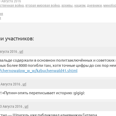
 Августа 2016
ественная война
,
вторая мировая война
,
архивы
,
нацизм
,
дневники
,
минобо
ия
я
и участников:
Августа 2016 ,
url
вальде содержали в основном политзаключённых и советских
рых более 8000 погибли там, хотя точные цифры до сих пор не
/c/chernowalow_w_w/kzbuchenwald41.shtml
3 Августа 2016 ,
url
т! «Путин» опять переписывает историю :gigigi:
 3 Августа 2016 ,
url
стно — Шпигель уже публиковал «дневники» Гитлера