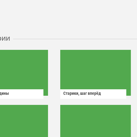
рии
одины
Старики, шаг вперёд