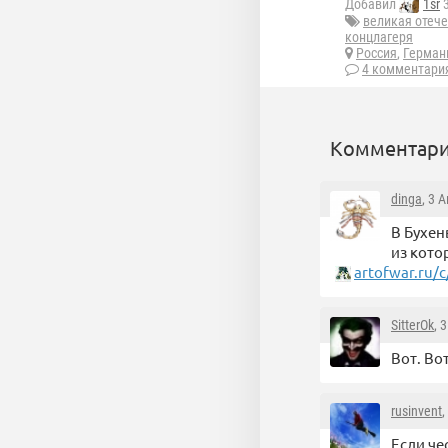
Добавил
1sr
3
великая отеч
концлагеря
Россия
,
Герман
4 комментари
Комментари
dinga
, 3 
В Бухен
из кото
artofwar.ru
SitterOk
, 
Вот. Во
rusinvent
,
Если че