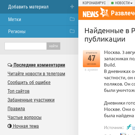
КОРОНАВИРУС
НОВОСТИ
Добавить материал
Развлеч
Метки
Найденные в Р
Регионы
публикации
Москва. 3 авг
отметили
47
запасниках по
Build.
Последние комментарии
человек
в архиве
В дневниках о
Читайте новости в телеграм
частности, он
Сообщить об ошибке
поляков. Он с
были уничтоже
Топ сайтов
Забаненные участники
Дневники гото
Правила
Москве. Они ох
была найдена 
Частые вопросы
Ночная тема
Источник:
i