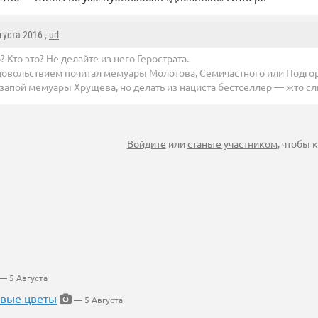
вгуста 2016 ,
url
 Кто это? Не делайте из него Герострата.
удовольствием почитал мемуары Молотова, Семичастного или Подгор
 взапой мемуары Хрущева, но делать из нациста бестселлер — жто 
Войдите
или
станьте участником
, чтобы
— 5 Августа
евые цветы
— 5 Августа