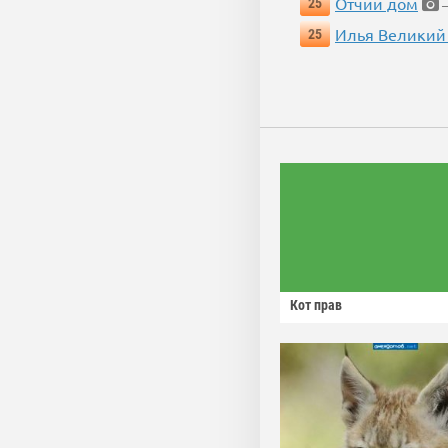
Отчий дом
25
—
Илья Великий
25
Кот прав