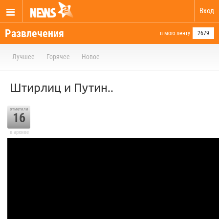
Вход
Развлечения
в мою ленту
2679
Лучшее
Горячее
Новое
Штирлиц и Путин..
отметили
16
в архиве