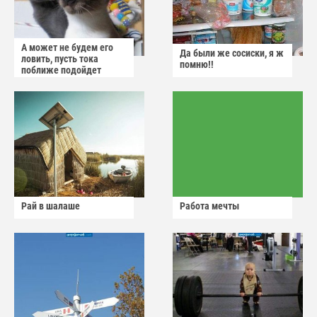
А может не будем его
Да были же сосиски, я ж
ловить, пусть тока
помню!!
поближе подойдет
Рай в шалаше
Работа мечты