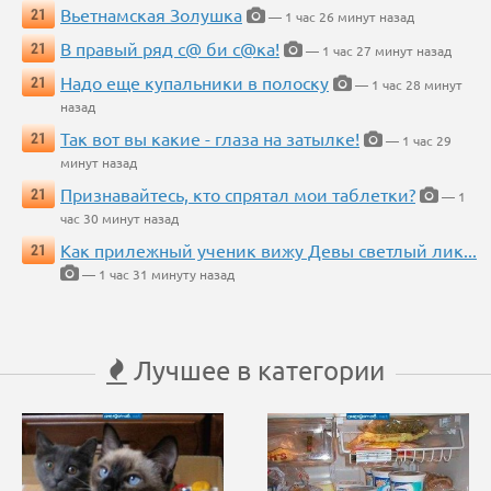
Вьетнамская Золушка
21
— 1 час 26 минут назад
В правый ряд с@ би с@ка!
21
— 1 час 27 минут назад
Надо еще купальники в полоску
21
— 1 час 28 минут
назад
Так вот вы какие - глаза на затылке!
21
— 1 час 29
минут назад
Признавайтесь, кто спрятал мои таблетки?
21
— 1
час 30 минут назад
Как прилежный ученик вижу Девы светлый лик...
21
— 1 час 31 минуту назад
Лучшее в категории