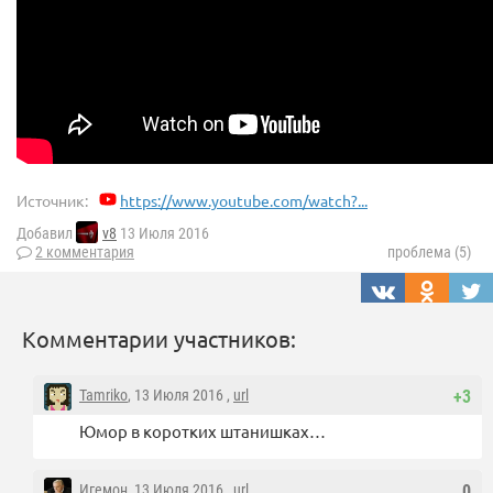
Источник:
https://www.youtube.com/watch?...
Добавил
v8
13 Июля 2016
2 комментария
проблема (5)
Комментарии участников:
Tamriko
, 13 Июля 2016 ,
url
+3
Юмор в коротких штанишках…
Игемон
, 13 Июля 2016 ,
url
0