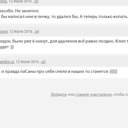
press
, 12 Июля 2016 ,
url
пасибо. Не заметил.
 бы написал мне в личку, то удалил бы. А теперь только копать
topor
, 12 Июля 2016 ,
url
орри, было уже 6 минут, для удаления всё равно поздно. Клип 
удет :))
andex.ru
, 12 Июля 2016 ,
url
 и правда паСаны про себя сняли в наших то станется :(((((
Войдите
или
станьте участником
, чтобы