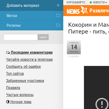
КОРОНАВИРУС
НОВОСТИ
Добавить материал
Развлеч
Метки
Кокорин и Мам
Регионы
Питере - пить,
отметили
14
Последние комментарии
человека
в архиве
Читайте новости в телеграм
Сообщить об ошибке
Топ сайтов
Забаненные участники
Правила
Частые вопросы
Ночная тема