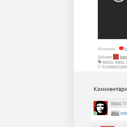
Источник:
h
Добавил
lase
видео
,
юмор
,
4 комментари
Комментари
Stopor
, 1
new
25