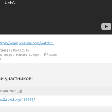
ttps://www.youtube.com/watch?...
rpress
12 Июля 2016
ленинград
,
мамаев
,
кокорин
Россия
я
и участников:
2 Июля 2016 ,
url
s2.ru/story/498171/