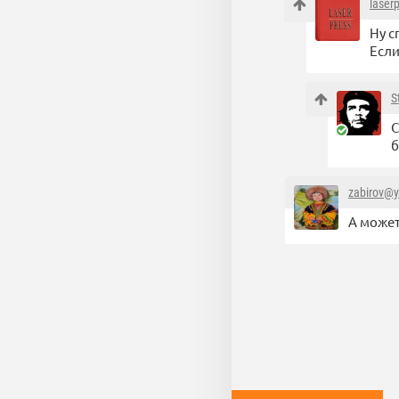
laser
Ну с
Если
S
С
б
zabirov@y
А может