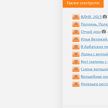
Также смотрите:
ВДНХ, 2023
25
Полдень. Пол
25
Отчий дом
25
—
Илья Великий
25
В Арбатских п
25
Лодка с ветло
25
Куст малины с
25
Смена жильцо
25
Волшебная си
25
Интерьер рест
25