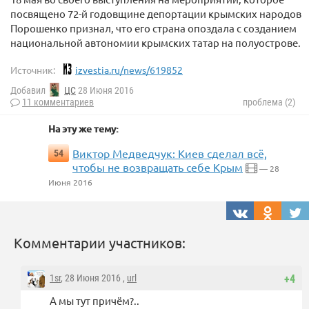
посвящено 72-й годовщине депортации крымских народов
Порошенко признал, что его страна опоздала с созданием
национальной автономии крымских татар на полуострове.
Источник:
izvestia.ru/news/619852
Добавил
ЦС
28 Июня 2016
11 комментариев
проблема (2)
На эту же тему:
Виктор Медведчук: Киев сделал всё,
54
чтобы не возвращать себе Крым
— 28
Июня 2016
Комментарии участников:
1sr
, 28 Июня 2016 ,
url
+4
А мы тут причём?..