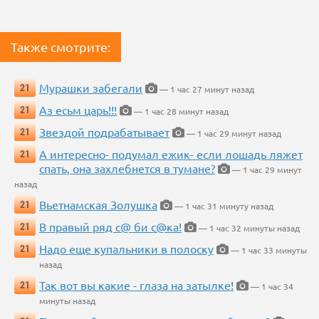
Также смотрите:
Мурашки забегали
21
— 1 час 27 минут назад
Аз есьм царь!!!
21
— 1 час 28 минут назад
Звездой подрабатывает
21
— 1 час 29 минут назад
А интересно- подумал ежик- если лошадь ляжет
21
спать, она захлебнется в тумане?
— 1 час 29 минут
назад
Вьетнамская Золушка
21
— 1 час 31 минуту назад
В правый ряд с@ би с@ка!
21
— 1 час 32 минуты назад
Надо еще купальники в полоску
21
— 1 час 33 минуты
назад
Так вот вы какие - глаза на затылке!
21
— 1 час 34
минуты назад