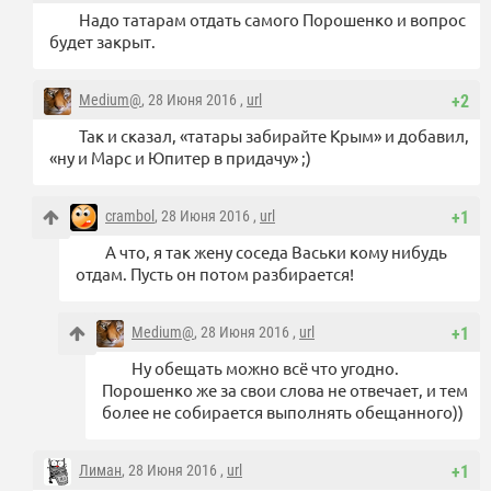
Надо татарам отдать самого Порошенко и вопрос
будет закрыт.
Medium@
, 28 Июня 2016 ,
url
+2
Так и сказал, «татары забирайте Крым» и добавил,
«ну и Марс и Юпитер в придачу» ;)
crambol
, 28 Июня 2016 ,
url
+1
А что, я так жену соседа Васьки кому нибудь
отдам. Пусть он потом разбирается!
Medium@
, 28 Июня 2016 ,
url
+1
Ну обещать можно всё что угодно.
Порошенко же за свои слова не отвечает, и тем
более не собирается выполнять обещанного))
Лиман
, 28 Июня 2016 ,
url
+1