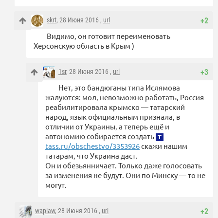
skrt
, 28 Июня 2016 ,
url
+2
Видимо, он готовит переименовать
Херсонскую область в Крым )
1sr
, 28 Июня 2016 ,
url
+3
Нет, это бандюганы типа Ислямова
жалуются: мол, невозможно работать, Россия
реабилитировала крымско — татарский
народ, язык официальным признала, в
отличии от Украины, а теперь ещё и
автономию собирается создать
tass.ru/obschestvo/3353926
скажи нашим
татарам, что Украина даст.
Он и обезьянничает. Только даже голосовать
за изменения не будут. Они по Минску — то не
могут.
waplaw
, 28 Июня 2016 ,
url
+2