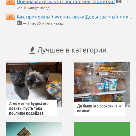
Признавайтесь, кто спрятал мои таблетки?
21
— 1
час 35 минут назад
Как прилежный ученик вижу Девы светлый лик...
21
— 1 час 35 минут назад
Лучшее в категории
А может не будем его
Да были же сосиски, я ж
ловить, пусть тока
помню!!
поближе подойдет