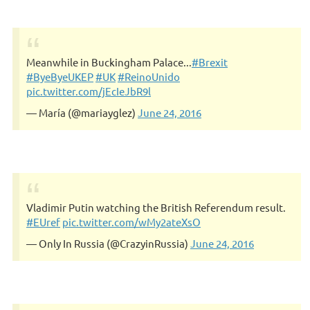
Meanwhile in Buckingham Palace...
#Brexit
#ByeByeUKEP
#UK
#ReinoUnido
pic.twitter.com/jEcIeJbR9l
— María (@mariayglez)
June 24, 2016
Vladimir Putin watching the British Referendum result.
#EUref
pic.twitter.com/wMy2ateXsO
— Only In Russia (@CrazyinRussia)
June 24, 2016