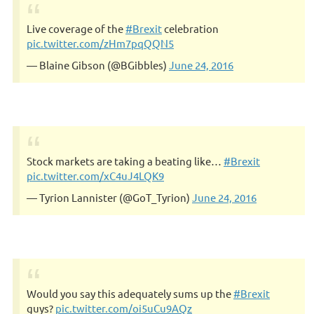
Live coverage of the
#Brexit
celebration
pic.twitter.com/zHm7pqQQN5
— Blaine Gibson (@BGibbles)
June 24, 2016
Stock markets are taking a beating like…
#Brexit
pic.twitter.com/xC4uJ4LQK9
— Tyrion Lannister (@GoT_Tyrion)
June 24, 2016
Would you say this adequately sums up the
#Brexit
guys?
pic.twitter.com/oi5uCu9AQz