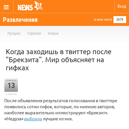
Вход
Развлечения
в мою ленту
2679
Лучшее
Горячее
Новое
Когда заходишь в твиттер после
"Брекзита". Мир объясняет на
гифках
отметили
13
в архиве
После объявления результатов голосования в твиттере
появились сотни гифок, которые, по мнению авторов,
наиболее выразительно иллюстрируют «Брекзит».
«Медуза»
выбрала
лучшие из них.