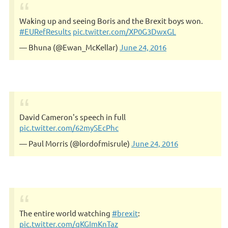
Waking up and seeing Boris and the Brexit boys won.
#EURefResults
pic.twitter.com/XP0G3DwxGL
— Bhuna (@Ewan_McKellar)
June 24, 2016
David Cameron's speech in full
pic.twitter.com/62mySEcPhc
— Paul Morris (@lordofmisrule)
June 24, 2016
The entire world watching
#brexit
:
pic.twitter.com/qKGImKnTaz