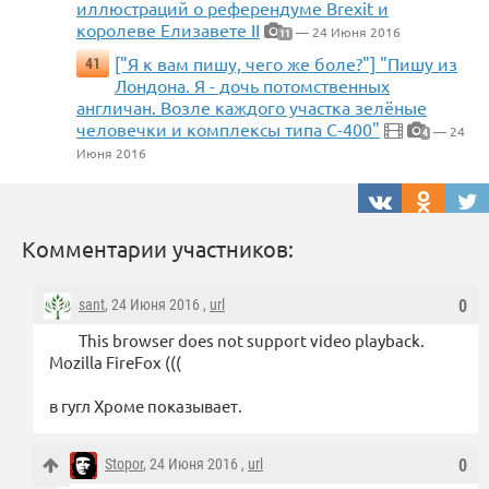
иллюстраций о референдуме Brexit и
королеве Елизавете II
— 24 Июня 2016
11
["Я к вам пишу, чего же боле?"] "Пишу из
41
Лондона. Я - дочь потомственных
англичан. Возле каждого участка зелёные
человечки и комплексы типа С-400"
— 24
4
Июня 2016
Комментарии участников:
sant
, 24 Июня 2016 ,
url
0
This browser does not support video playback.
Mozilla FireFox (((
в гугл Хроме показывает.
Stopor
, 24 Июня 2016 ,
url
0