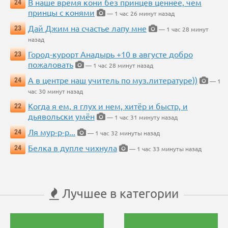
В наше время кони без принцев ценнее, чем
24
принцы с конями
— 1 час 26 минут назад
Дай Джим на счастье лапу мне
23
— 1 час 28 минут
назад
Город-курорт Анадырь +10 в августе добро
23
пожаловать
— 1 час 28 минут назад
А в центре наш учитель по муз.литературе))
24
— 1
час 30 минут назад
Когда я ем, я глух и нем, хитёр и быстр, и
22
дьявольски умён
— 1 час 31 минуту назад
Ля мур-р-р...
24
— 1 час 32 минуты назад
Белка в дупле чихнула
24
— 1 час 33 минуты назад
Лучшее в категории