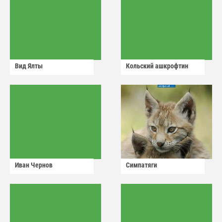
Вид Ялты
Кольский ашкрофтин
Иван Чернов
Симпатяги