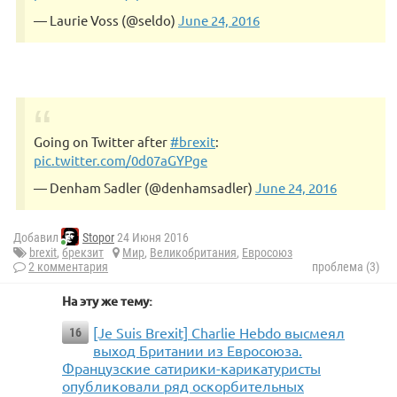
— Laurie Voss (@seldo)
June 24, 2016
Going on Twitter after
#brexit
:
pic.twitter.com/0d07aGYPge
— Denham Sadler (@denhamsadler)
June 24, 2016
Добавил
Stopor
24 Июня 2016
brexit
,
брекзит
Мир
,
Великобритания
,
Евросоюз
2 комментария
проблема (3)
На эту же тему:
[Je Suis Brexit] Charlie Hebdo высмеял
16
выход Британии из Евросоюза.
Французские сатирики-карикатуристы
опубликовали ряд оскорбительных