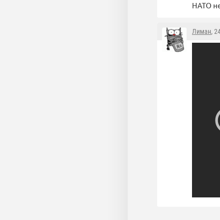
НАТО не
Лиман
, 2