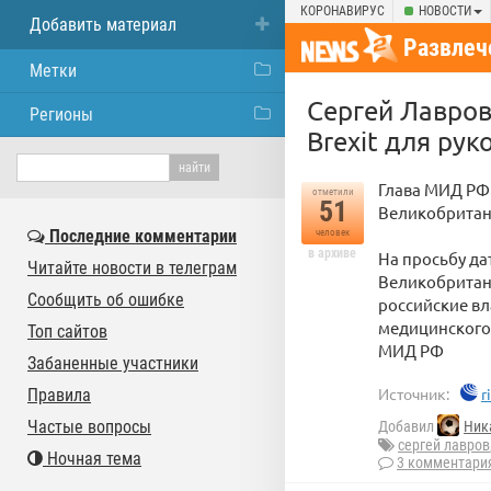
КОРОНАВИРУС
НОВОСТИ
Добавить материал
Развлеч
Метки
Сергей Лавров
Регионы
Brexit для ру
Глава МИД РФ
отметили
51
Великобритани
Последние комментарии
человек
в архиве
На просьбу д
Читайте новости в телеграм
Великобритани
Сообщить об ошибке
российские вл
медицинского 
Топ сайтов
МИД РФ
Забаненные участники
Источник:
r
Правила
Частые вопросы
Добавил
Ник
сергей лавров
Ночная тема
3 комментари