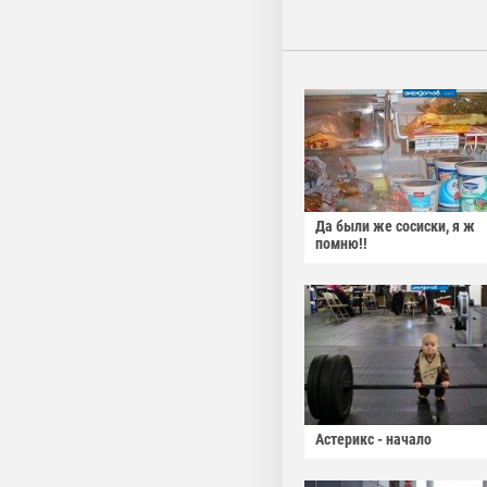
Да были же сосиски, я ж
помню!!
Астерикс - начало