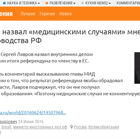
НАУКА И ТЕХНИКА
РАЗВЛЕЧЕНИЯ
КУХНЯ NEWS2
КОММЕНТАРИ
ения
Лучшее
Горячее
Новое
 назвал «медицинскими случаями» мне
ководства РФ
 Сергей Лавров назвал внутренним делом
и итоги референдума по членству в ЕС.
ать комментарий высказыванию главы МИД
и о том, что результат референдума якобы обрадовал
асти, Лавров подчеркнул, что он «не получал
образования». «Поэтому медицинские случаи не комментирую
ia.ru/world/20160624/14507968...
андрович
24 Июня 2016
,
brexit
,
министр иностранных дел рф
Россия
,
Великобритания
я