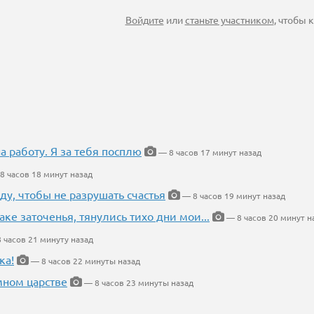
Войдите
или
станьте участником
, чтобы
на работу. Я за тебя посплю
— 8 часов 17 минут назад
8 часов 18 минут назад
ду, чтобы не разрушать счастья
— 8 часов 19 минут назад
аке заточенья, тянулись тихо дни мои...
— 8 часов 20 минут н
 часов 21 минуту назад
ка!
— 8 часов 22 минуты назад
мном царстве
— 8 часов 23 минуты назад