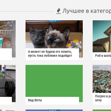
Лучшее в катего
А может не будем его ловить,
пусть тока поближе подойдет
Рай в шал
Погряз в р
Вид Ялты
хочу