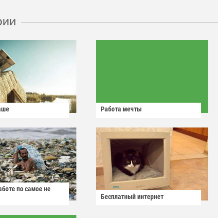
рии
аше
Работа мечты
аботе по самое не
Бесплатный интернет