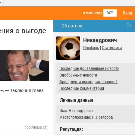
И
Вход
в мою ленту
2679
Об авторе
ния о выгоде
Никандрович
Профиль
|
Статистика
Последние добавленные новости
Одобренные новости
Френдлента последних новостей
Последние комментарии
», — заключил глава
Личные данные
Имя: Никандрович
Местоположение: Н.Новгород
проблема (3)
Репутация: