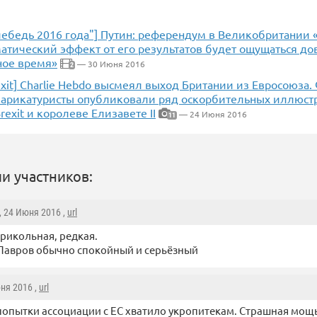
лебедь 2016 года"] Путин: референдум в Великобритании 
атический эффект от его результатов будет ощущаться до
ое время»
— 30 Июня 2016
2
rexit] Charlie Hebdo высмеял выход Британии из Евросоюза
карикатуристы опубликовали ряд оскорбительных иллюст
exit и королеве Елизавете II
— 24 Июня 2016
11
и участников:
, 24 Июня 2016 ,
url
рикольная, редкая.
Лавров обычно спокойный и серьёзный
юня 2016 ,
url
опытки ассоциации с ЕС хватило укропитекам. Страшная мощ