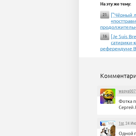
На эту же тему:
["Чёрный 
21
«посттравм
продолжительн
[Je Suis B
16
сатирики-
референдуме Br
Комментари
wasya007
Фотка п
Сергей 
1sr
, 24 И
Одной п