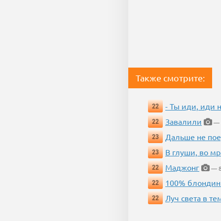
Также смотрите:
- Ты иди, иди 
22
Завалили
22
— 
Дальше не пое
23
В глуши, во мр
23
Маджонг
22
— 8
100% блондин
22
Луч света в те
22