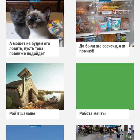
А может не будем его
Да были же сосиски, я ж
ловить, пусть тока
помню!!
поближе подойдет
Рай в шалаше
Работа мечты