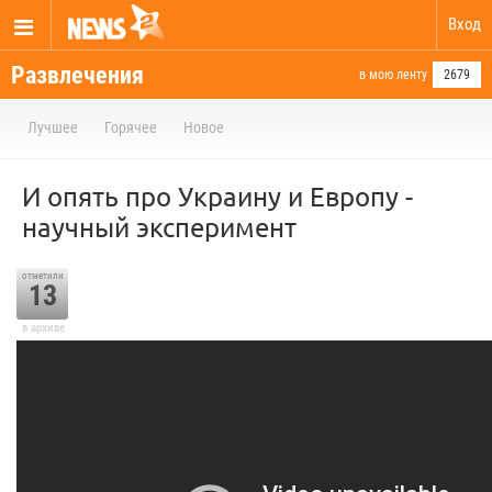
Вход
Развлечения
в мою ленту
2679
Лучшее
Горячее
Новое
И опять про Украину и Европу -
научный эксперимент
отметили
13
в архиве