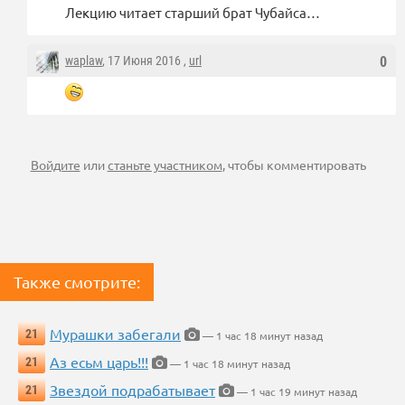
Лекцию читает старший брат Чубайса…
waplaw
, 17 Июня 2016 ,
url
0
Войдите
или
станьте участником
, чтобы комментировать
Также смотрите:
Мурашки забегали
21
— 1 час 18 минут назад
Аз есьм царь!!!
21
— 1 час 18 минут назад
Звездой подрабатывает
21
— 1 час 19 минут назад