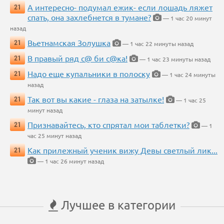
А интересно- подумал ежик- если лошадь ляжет
21
спать, она захлебнется в тумане?
— 1 час 20 минут
назад
Вьетнамская Золушка
21
— 1 час 22 минуты назад
В правый ряд с@ би с@ка!
21
— 1 час 23 минуты назад
Надо еще купальники в полоску
21
— 1 час 24 минуты
назад
Так вот вы какие - глаза на затылке!
21
— 1 час 25
минут назад
Признавайтесь, кто спрятал мои таблетки?
21
— 1
час 25 минут назад
Как прилежный ученик вижу Девы светлый лик...
21
— 1 час 26 минут назад
Лучшее в категории