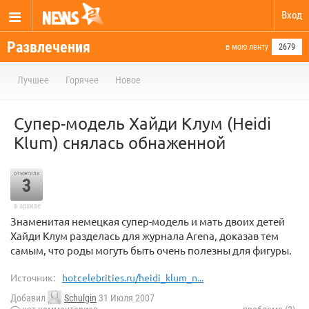
Вход
Развлечения
в мою ленту
2679
Лучшее
Горячее
Новое
Супер-модель Хайди Клум (Heidi
Klum) снялась обнаженной
отметили
3
в архиве
Знаменитая немецкая супер-модель и мать двоих детей
Хайди Клум разделась для журнала Arena, доказав тем
самым, что роды могуть быть очень полезны для фигуры.
Источник:
hotcelebrities.ru/heidi_klum_n...
Добавил
Schulgin
31 Июля 2007