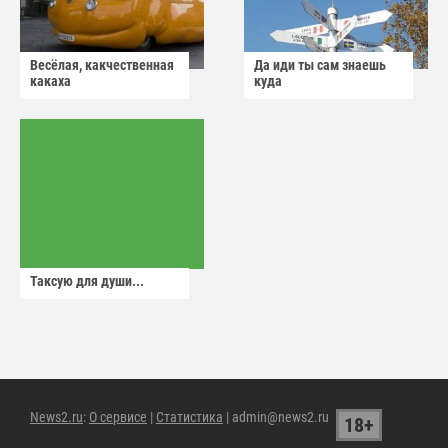
Весёлая, какчественная
Да иди ты сам знаешь
какаха
куда
Таксую для души...
News2.ru
:
О сервисе
|
Статистика
| admin@news2.ru
18+