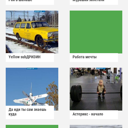
Yellow subДРИЗИН
Работа мечты
Да иди ты сам знаешь
куда
Астерикс - начало