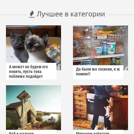
Лучшее в категории
А может не будем его
Да были же сосиски, я ж
ловить, пусть тока
помню!!
поближе подойдет
Рай в шалаше
Мурашки забегали