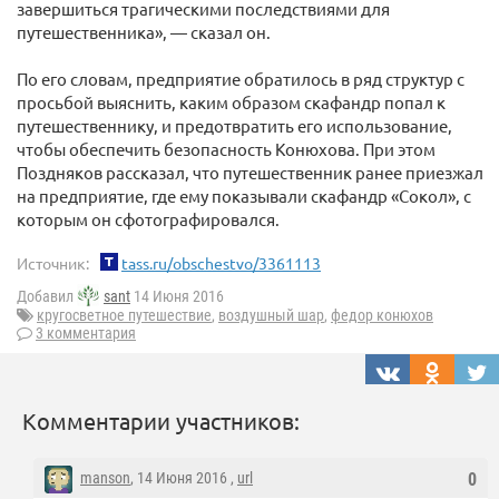
завершиться трагическими последствиями для
путешественника», — сказал он.
По его словам, предприятие обратилось в ряд структур с
просьбой выяснить, каким образом скафандр попал к
путешественнику, и предотвратить его использование,
чтобы обеспечить безопасность Конюхова. При этом
Поздняков рассказал, что путешественник ранее приезжал
на предприятие, где ему показывали скафандр «Сокол», с
которым он сфотографировался.
Источник:
tass.ru/obschestvo/3361113
Добавил
sant
14 Июня 2016
кругосветное путешествие
,
воздушный шар
,
федор конюхов
3 комментария
Комментарии участников:
manson
, 14 Июня 2016 ,
url
0