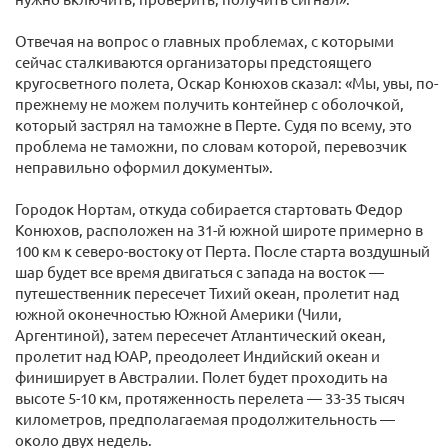
Отвечая на вопрос о главных проблемах, с которыми
сейчас сталкиваются организаторы предстоящего
кругосветного полета, Оскар Конюхов сказал: «Мы, увы, по-
прежнему не можем получить контейнер с оболочкой,
который застрял на таможне в Перте. Судя по всему, это
проблема не таможни, по словам которой, перевозчик
неправильно оформил документы».
Городок Нортам, откуда собирается стартовать Федор
Конюхов, расположен на 31-й южной широте примерно в
100 км к северо-востоку от Перта. После старта воздушный
шар будет все время двигаться с запада на восток —
путешественник пересечет Тихий океан, пролетит над
южной оконечностью Южной Америки (Чили,
Аргентиной), затем пересечет Атлантический океан,
пролетит над ЮАР, преодолеет Индийский океан и
финиширует в Австралии. Полет будет проходить на
высоте 5-10 км, протяженность перелета — 33-35 тысяч
километров, предполагаемая продолжительность —
около двух недель.