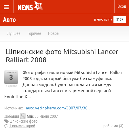
Вход
Авто
в мою ленту
3157
Лучшее
Горячее
Новое
Шпионские фото Mitsubishi Lancer
Ralliart 2008
Фотографы сняли новый Mitsubishi Lancer Ralliart
отметили
3
2008 года, который был уже без камуфляжа.
Данная модель будет располагаться между
в архиве
стандартным Lancer и заряженной версией
Evolution X…
Источник:
auto.vetinpharm.com/2007/07/30...
Добавил
Mric
30 Июля 2007
шпионские фото
1 комментарий
проблема (3)