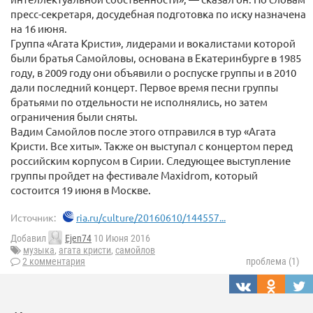
пресс-секретаря, досудебная подготовка по иску назначена
на 16 июня.
Группа «Агата Кристи», лидерами и вокалистами которой
были братья Самойловы, основана в Екатеринбурге в 1985
году, в 2009 году они объявили о роспуске группы и в 2010
дали последний концерт. Первое время песни группы
братьями по отдельности не исполнялись, но затем
ограничения были сняты.
Вадим Самойлов после этого отправился в тур «Агата
Кристи. Все хиты». Также он выступал с концертом перед
российским корпусом в Сирии. Следующее выступление
группы пройдет на фестивале Maxidrom, который
состоится 19 июня в Москве.
Источник:
ria.ru/culture/20160610/144557...
Добавил
Ejen74
10 Июня 2016
музыка
,
агата кристи
,
самойлов
2 комментария
проблема (1)