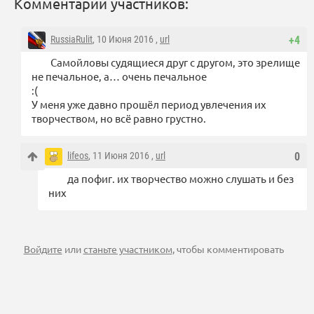
Комментарии участников:
RussiaRulit
, 10 Июня 2016 ,
url
+4
Самойловы судящиеся друг с другом, это зрелище
не печальное, а… очень печальное
:(
У меня уже давно прошёл период увлечения их
творчеством, но всё равно грустно.
lifeos
, 11 Июня 2016 ,
url
0
да пофиг. их творчество можно слушать и без
них
Войдите
или
станьте участником
, чтобы комментировать