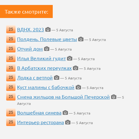
Также смотрите:
ВДНХ, 2023
25
— 5 Августа
Полдень. Полевые цветы
25
— 5 Августа
Отчий дом
25
— 5 Августа
Илья Великий гудит
25
— 5 Августа
В Арбатских переулках
25
— 5 Августа
Лодка с ветлой
25
— 5 Августа
Куст малины с бабочкой
25
— 5 Августа
Смена жильцов на Большой Печерской
25
— 5
Августа
Волшебная синева
25
— 5 Августа
Интерьер ресторана
25
— 5 Августа