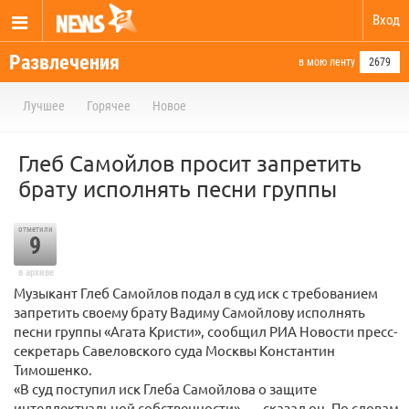
Вход
Развлечения
в мою ленту
2679
Лучшее
Горячее
Новое
Глеб Самойлов просит запретить
брату исполнять песни группы
отметили
9
в архиве
Музыкант Глеб Самойлов подал в суд иск с требованием
запретить своему брату Вадиму Самойлову исполнять
песни группы «Агата Кристи», сообщил РИА Новости пресс-
секретарь Савеловского суда Москвы Константин
Тимошенко.
«В суд поступил иск Глеба Самойлова о защите
интеллектуальной собственности», — сказал он. По словам