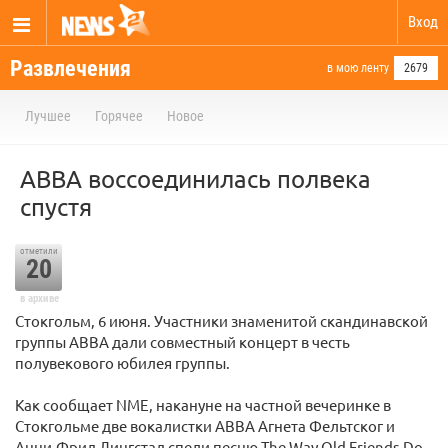
Вход
Развлечения
в мою ленту
2679
Лучшее
Горячее
Новое
АВВА воссоединилась полвека
спустя
отметили
20
в архиве
Стокгольм, 6 июня. Участники знаменитой скандинавской
группы ABBA дали совместный концерт в честь
полувекового юбилея группы.
Как сообщает NME, накануне на частной вечеринке в
Стокгольме две вокалистки ABBA Агнета Фельтског и
Анни-Фрид Лингстад спели песню The Way Old Friends Do.