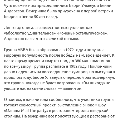
Чуть позже к ним присоединились Бьорн Ульвеус и Бенни
Андерссон. Вечеринка была приурочена к первой встречи
Бьорна и Бенни 50 лет назад.
Лингстад описала совместное выступление как
«абсолютно удивительное» и «очень ностальгическое».
Андерссон назвал это «великой ночью».
Группа ABBA была образована в 1972 году и получила
мировую популярность после победы на «Евровидение». К
настоящему времени квартет продал 380 млн пластинок
по всему миру. Группа распалась в 1982 году. Поклонники
давно надеялись на воссоединение кумиров, но выступая в
прошлом году, Бьорн Ульвеус в очередной раз подчеркнул,
что группа никогда не будет возрождена. «Вы никогда не
увидите нас на сцене снова», — заявил он.
Отметим, в начале года сообщалось, что участники группы
готовят совместный проект: выступление в новом шоу
«Mamma Mia! The party» в ресторане «Тироль» шведской
столицы. На вечеринке все присутствующие в ресторане от