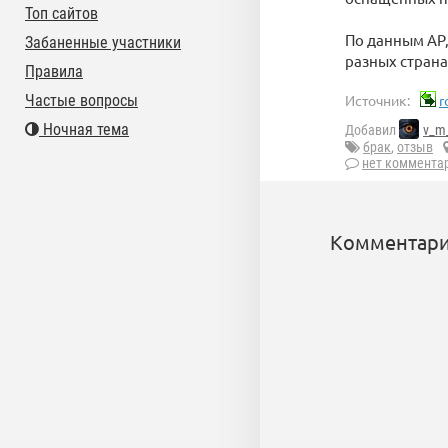
Топ сайтов
По данным AP,
Забаненные участники
разных страна
Правила
Частые вопросы
Источник:
r
Ночная тема
Добавил
v_m
брак
,
отзыв
нет коммента
Комментари