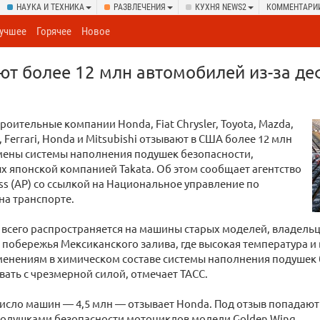
НАУКА И ТЕХНИКА
РАЗВЛЕЧЕНИЯ
КУХНЯ NEWS2
КОММЕНТАРИ
учшее
Горячее
Новое
т более 12 млн автомобилей из-за де
оительные компании Honda, Fiat Chrysler, Toyota, Mazda,
, Ferrari, Honda и Mitsubishi отзывают в США более 12 млн
мены системы наполнения подушек безопасности,
 японской компанией Takata. Об этом сообщает агентство
ess (AP) со ссылкой на Национальное управление по
на транспорте.
 всего распространяется на машины старых моделей, владел
 побережья Мексиканского залива, где высокая температура и
менениям в химическом составе системы наполнения подушек б
вать с чрезмерной силой, отмечает ТАСС.
сло машин — 4,5 млн — отзывает Honda. Под отзыв попадают и
одушками безопасности мотоциклов модели Golden Wing.