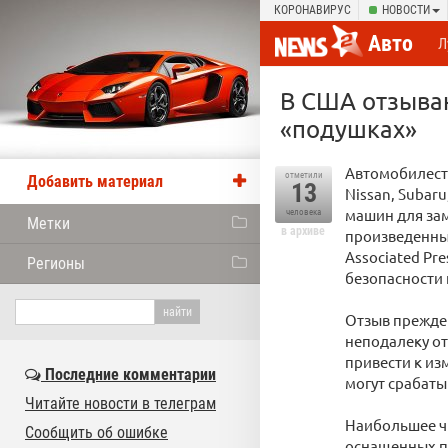
КОРОНАВИРУС
НОВОСТИ
Авто
Л
В США отзываю
«подушках»
Автомобилестр
отметили
Добавить материал
13
Nissan, Subaru
машин для за
человека
Метки
в архиве
произведенных
Associated Pr
Регионы
безопасности 
Отзыв прежде
неподалеку от
привести к из
Последние комментарии
могут срабаты
Читайте новости в телеграм
Наибольшее чи
Сообщить об ошибке
оснащенных п