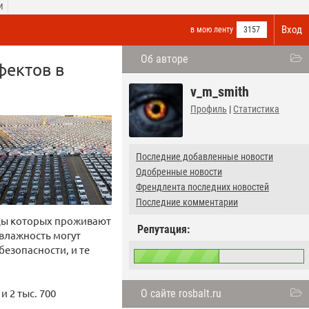
И
Вход
в мою ленту
3157
Об авторе
фектов в
v_m_smith
Профиль
|
Статистика
Последние добавленные новости
Одобренные новости
Френдлента последних новостей
Последние комментарии
ьцы которых проживают
Репутация:
 влажность могут
езопасности, и те
 2 тыс. 700
О сайте rosbalt.ru