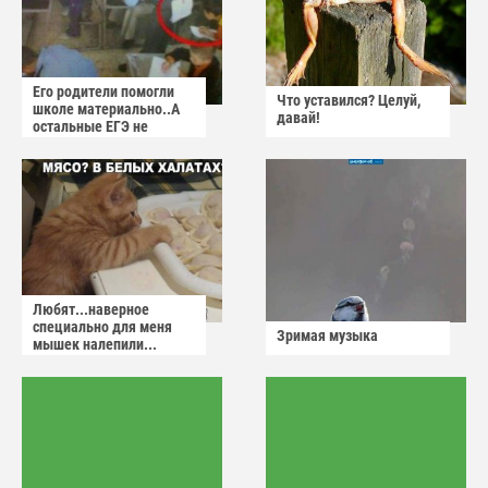
Его родители помогли
Что уставился? Целуй,
школе материально..А
давай!
остальные ЕГЭ не
сдадут
Любят...наверное
специально для меня
Зримая музыка
мышек налепили...