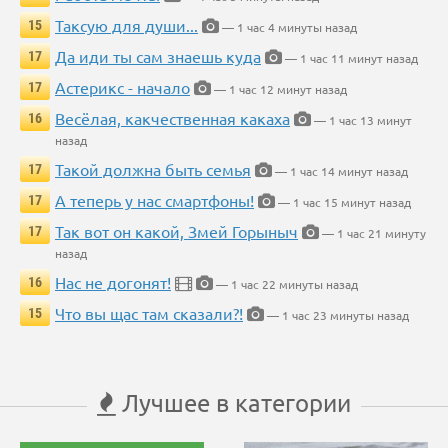
Таксую для души...
15
— 1 час 4 минуты назад
Да иди ты сам знаешь куда
17
— 1 час 11 минут назад
Астерикс - начало
17
— 1 час 12 минут назад
Весёлая, какчественная какаха
16
— 1 час 13 минут
назад
Такой должна быть семья
17
— 1 час 14 минут назад
А теперь у нас смартфоны!
17
— 1 час 15 минут назад
Так вот он какой, Змей Горыныч
17
— 1 час 21 минуту
назад
Нас не догонят!
16
— 1 час 22 минуты назад
Что вы щас там сказали?!
15
— 1 час 23 минуты назад
Лучшее в категории