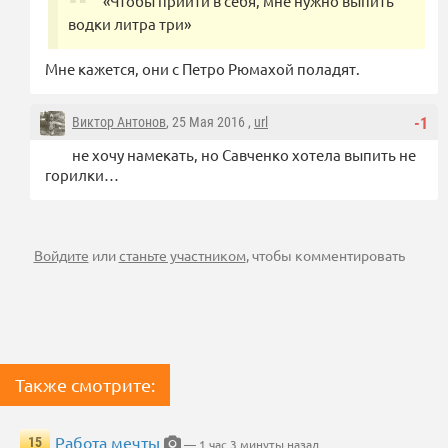
«Чтобы прийти в себя, мне нужно выпить
водки литра три»
Мне кажется, они с Петро Рюмахой поладят.
Виктор Антонов
, 25 Мая 2016 ,
url
-1
не хочу намекать, но Савченко хотела выпить не
горилки…
Войдите
или
станьте участником
, чтобы комментировать
Также смотрите:
Работа мечты
15
— 1 час 3 минуты назад