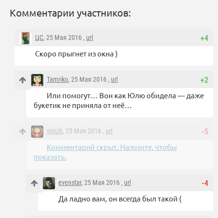
Комментарии участников:
ЦС
, 25 Мая 2016 ,
url
+4
Скоро прыгнет из окна )
Tamriko
, 25 Мая 2016 ,
url
+2
Или помогут… Вон как Юлю обидела — даже
букетик не приняла от неё…
vmizh
, 25 Мая 2016 ,
url
-5
Комментарий скрыт. Нажмите, чтобы
показать.
evenstar
, 25 Мая 2016 ,
url
-4
Да ладно вам, он всегда был такой (