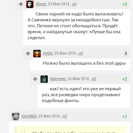
Stopor
, 25 Мая 2016 ,
url
+5
Своих парней не надо было вытаскивать?
А Савченко вернули за ненадобностью. Так
что, Петюне не стоит обольщаться. Придёт
время, и майданутые скажут: «Лучше бы она
сидела».
vmizh
, 25 Мая 2016 ,
url
0
Можно было вытащить и без этой дуры
fakenews
, 26 Мая 2016 ,
url
+2
как? есть идеи? это уже не первый
раз, все разведки мира проделывают
подобные финты.
SlonikMS
, 25 Мая 2016 ,
url
+1