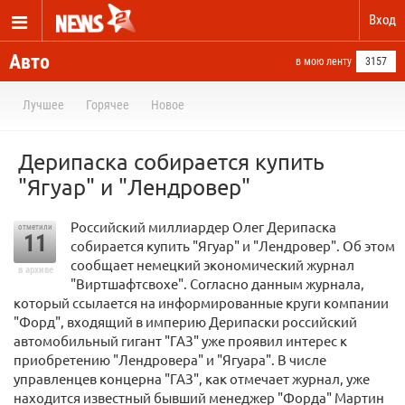
Вход
Авто
в мою ленту
3157
Лучшее
Горячее
Новое
Дерипаска собирается купить
"Ягуар" и "Лендровер"
Российский миллиардер Олег Дерипаска
отметили
11
собирается купить "Ягуар" и "Лендровер". Об этом
сообщает немецкий экономический журнал
в архиве
"Виртшафтсвохе". Согласно данным журнала,
который ссылается на информированные круги компании
"Форд", входящий в империю Дерипаски российский
автомобильный гигант "ГАЗ" уже проявил интерес к
приобретению "Лендровера" и "Ягуара". В числе
управленцев концерна "ГАЗ", как отмечает журнал, уже
находится известный бывший менеджер "Форда" Мартин