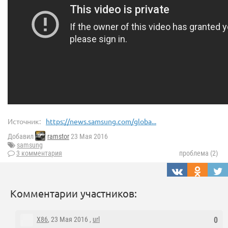
Источник:
https://news.samsung.com/globa...
Добавил
ramstor
23 Мая 2016
samsung
3 комментария
проблема (2)
Комментарии участников:
X86
, 23 Мая 2016 ,
url
0