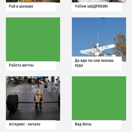
Рай в шалаше
Yellow subДРИЗИН
Да иди ты сам знаешь
Работа мечты
куда
Астерикс - начало
Вид Ялты