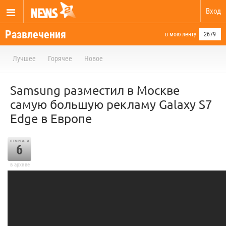
Вход
Развлечения
в мою ленту
2679
Лучшее
Горячее
Новое
Samsung разместил в Москве
самую большую рекламу Galaxy S7
Edge в Европе
отметили
6
в архиве