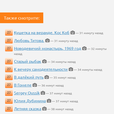
Также смотрите:
Кушетка на веранде. Кос Коб
27
— 31 минуту назад
Любовь Титова.
27
— 31 минуту назад
Новодевичий монастырь, 1969 год
27
— 32 минуты
назад
Старый рыбак
27
— 34 минуты назад
К вечеру самодеятельности
27
— 34 минуты назад
В далёкий путь
27
— 35 минут назад
В Гомеле
27
— 36 минут назад
Sergey Oussik
27
— 37 минут назад
Юлия Дубинина
27
— 37 минут назад
Летняя сказка
27
— 38 минут назад