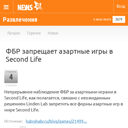
Вход
Развлечения
в мою ленту
2679
Лучшее
Горячее
Новое
ФБР запрещает азартные игры в
Second Life
отметили
4
в архиве
Непрерывное наблюдение ФБР за азартными играми в
Second Life, как полагается, связано с неожиданным
решением Linden Lab запретить все формы азартных игр в
мире Second Life.
Источник:
habrahabr.ru/blog/games/21499....