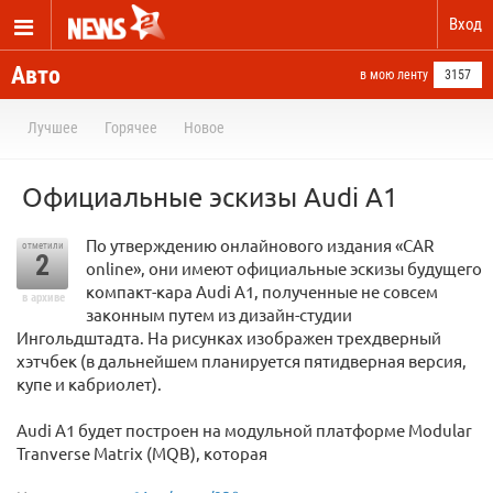
Вход
Авто
в мою ленту
3157
Лучшее
Горячее
Новое
Официальные эскизы Audi A1
По утверждению онлайнового издания «CAR
отметили
2
online», они имеют официальные эскизы будущего
компакт-кара Audi A1, полученные не совсем
в архиве
законным путем из дизайн-студии
Ингольдштадта. На рисунках изображен трехдверный
хэтчбек (в дальнейшем планируется пятидверная версия,
купе и кабриолет).
Audi A1 будет построен на модульной платформе Modular
Tranverse Matrix (MQB), которая