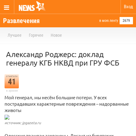
Вход
Развлечения
в мою ленту
2679
Лучшее
Горячее
Новое
Александр Роджерс: доклад
генералу КГБ НКВД при ГРУ ФСБ
отметили
41
в архиве
Мой генерал, мы несём большие потери. У всех
пострадавших характерные повреждения – надорванные
животы
источник: jpgazeta.ru
Одесские трамваи захвачены. Десант из бурятских