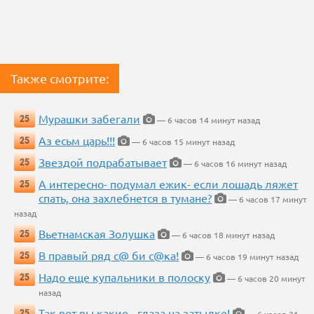
Также смотрите:
Мурашки забегали
25
— 6 часов 14 минут назад
Аз есьм царь!!!
25
— 6 часов 15 минут назад
Звездой подрабатывает
25
— 6 часов 16 минут назад
А интересно- подумал ежик- если лошадь ляжет
25
спать, она захлебнется в тумане?
— 6 часов 17 минут
назад
Вьетнамская Золушка
25
— 6 часов 18 минут назад
В правый ряд с@ би с@ка!
25
— 6 часов 19 минут назад
Надо еще купальники в полоску
25
— 6 часов 20 минут
назад
Так вот вы какие - глаза на затылке!
25
— 6 часов 21