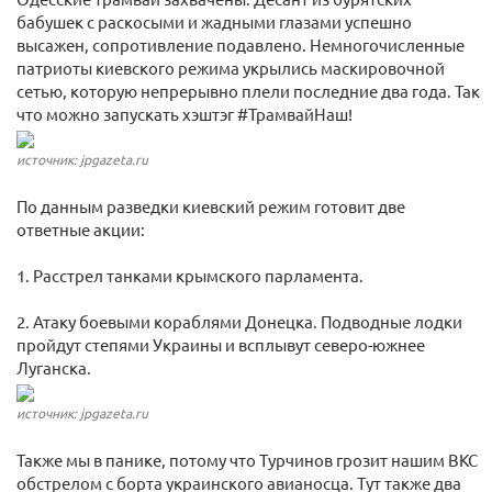
бабушек с раскосыми и жадными глазами успешно
высажен, сопротивление подавлено. Немногочисленные
патриоты киевского режима укрылись маскировочной
сетью, которую непрерывно плели последние два года. Так
что можно запускать хэштэг #ТрамвайНаш!
источник: jpgazeta.ru
По данным разведки киевский режим готовит две
ответные акции:
1. Расстрел танками крымского парламента.
2. Атаку боевыми кораблями Донецка. Подводные лодки
пройдут степями Украины и всплывут северо-южнее
Луганска.
источник: jpgazeta.ru
Также мы в панике, потому что Турчинов грозит нашим ВКС
обстрелом с борта украинского авианосца. Тут также два