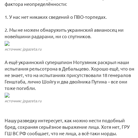
фактора неопределённости:
1. У нас нет никаких сведений о ПВО-торпедах.
2. Мы не можем обнаружить украинский авианосец ни
новейшими радарами, ни со спутников.
источник: jpgazeta.ru
А ещё украинский супершпион Мотузяник раскрыл наши
испытания рельсотрона в Дебальцево. Хорошо ещё, что он
не знает, что на испытаниях присутствовали 18 генералов
Генштаба, лично Шойгу и два двойника Путина – все они
тоже погибли.
источник: jpgazeta.ru
Нашу разведку интересует, как можно нести подобный
бред, сохраняя серьёзное выражение лица. Хотя нет, ГРУ
ГШ ВС РФ сообщает, что не лица, а всё-таки морды.