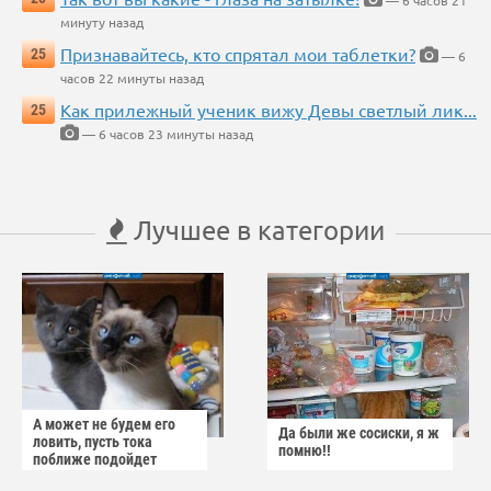
минуту назад
Признавайтесь, кто спрятал мои таблетки?
25
— 6
часов 22 минуты назад
Как прилежный ученик вижу Девы светлый лик...
25
— 6 часов 23 минуты назад
Лучшее в категории
А может не будем его
Да были же сосиски, я ж
ловить, пусть тока
помню!!
поближе подойдет