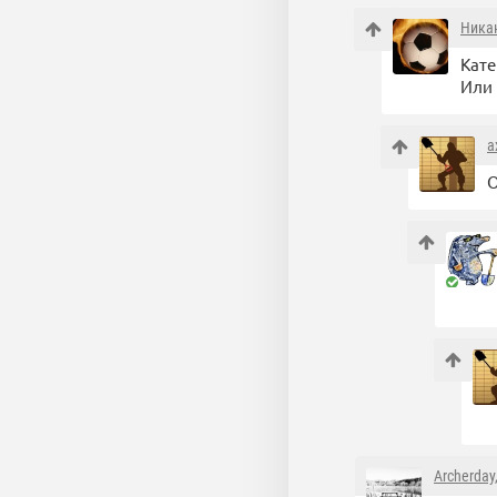
Ника
Кате
Или 
a
О
Archerday