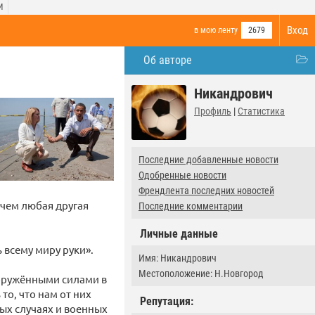
И
Вход
в мою ленту
2679
Об авторе
Никандрович
Профиль
|
Статистика
Последние добавленные новости
Одобренные новости
Френдлента последних новостей
чем любая другая
Последние комментарии
Личные данные
 всему миру руки».
Имя: Никандрович
Местоположение: Н.Новгород
ооружёнными силами в
о, что нам от них
Репутация:
ых случаях и военных