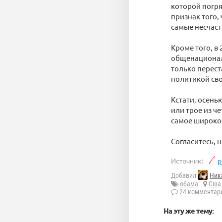
которой погря
признак того,
самые несчаст
Кроме того, в
общенационал
только перест
политикой сво
Кстати, осень
или трое из ч
самое широкое
Согласитесь, 
Источник:
p
Добавил
Ник
обама
Сша
24 комментар
На эту же тему: