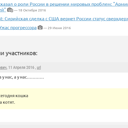
сказал о роли России в решении мировых проблем: "Арми
ей"
— 18 Октября 2016
2
t: Сирийская сделка с США вернет России статус сверхде
Ужас прогрессора
— 29 Июня 2016
и участников:
ович
, 11 Апреля 2016 ,
url
, а у нас, а у нас…………
 сегодня кошка
а котят.