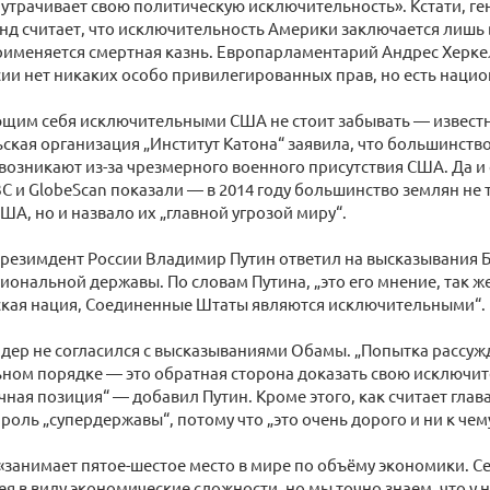
утрачивает свою политическую исключительность». Кстати, ге
нд считает, что исключительность Америки заключается лишь в
именяется смертная казнь. Европарламентарий Андрес Херкель
сии нет никаких особо привилегированных прав, но есть наци
ающим себя исключительными США не стоит забывать — извес
ская организация „Институт Катона“ заявила, что большинст
возникают из-за чрезмерного военного присутствия США. Да 
BC и GlobeScan показали — в 2014 году большинство землян не
ША, но и назвало их „главной угрозой миру“.
презимдент России Владимир Путин ответил на высказывания Б
гиональной державы. По словам Путина, „это его мнение, так же
ская нация, Соединенные Штаты являются исключительными“.
дер не согласился с высказываниями Обамы. „Попытка рассужд
ном порядке — это обратная сторона доказать свою исключит
чная позиция“ — добавил Путин. Кроме этого, как считает глава
роль „супердержавы“, потому что „это очень дорого и ни к чем
«занимает пятое-шестое место в мире по объёму экономики. Се
я в виду экономические сложности, но мы точно знаем, что у 