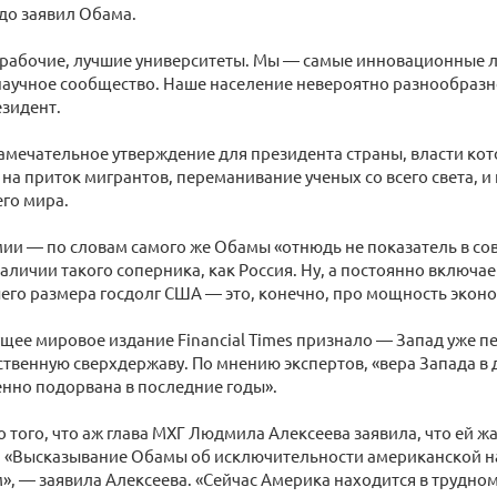
рдо заявил Обама.
 рабочие, лучшие университеты. Мы — самые инновационные л
аучное сообщество. Наше население невероятно разнообразн
зидент.
мечательное утверждение для президента страны, власти кот
 на приток мигрантов, переманивание ученых со всего света, и
его мира.
ии — по словам самого же Обамы «отнюдь не показатель в со
аличии такого соперника, как Россия. Ну, а постоянно включа
го размера госдолг США — это, конечно, про мощность экон
ущее мировое издание Financial Times признало — Запад уже 
твенную сверхдержаву. По мнению экспертов, «вера Запада 
нно подорвана в последние годы».
 того, что аж глава МХГ Людмила Алексеева заявила, что ей 
. «Высказывание Обамы об исключительности американской н
, — заявила Алексеева. «Сейчас Америка находится в трудном