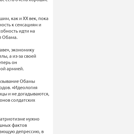
им, как и XX век, пока
ность к сенсациям и
собность идти на
л Обама.
аве», экономику
лы, а из-за своей
еперь он
ной армией.
казывание Обамы
одов. «Идеология
цы и не догадываются,
онов солдатских
патриотизме нужно
ашных фактов
вающую депрессию, в