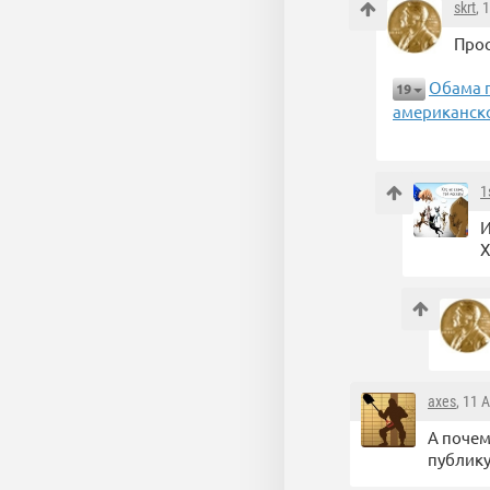
skrt
, 
Прос
Обама п
19
американско
1
И
Х
axes
, 11 
А почем
публику