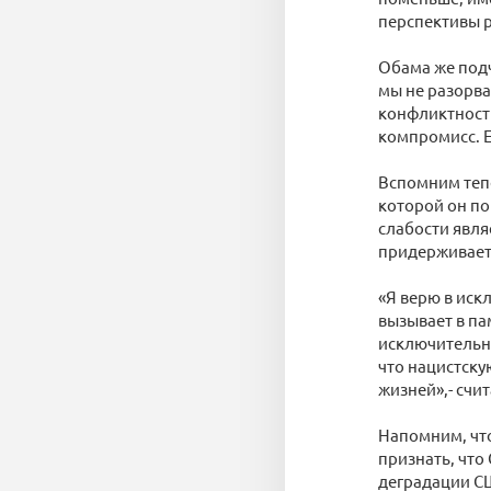
перспективы р
Обама же подч
мы не разорва
конфликтности
компромисс. Е
Вспомним тепе
которой он пор
слабости явля
придерживаетс
«Я верю в ис
вызывает в па
исключительно
что нацистск
жизней»,- счи
Напомним, что
признать, что
деградации СШ