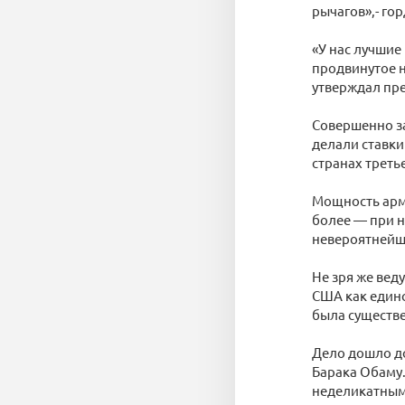
рычагов»,- го
«У нас лучшие
продвинутое н
утверждал пре
Совершенно за
делали ставки
странах треть
Мощность арм
более — при н
невероятнейше
Не зря же вед
США как единс
была существе
Дело дошло до
Барака Обаму
неделикатным»