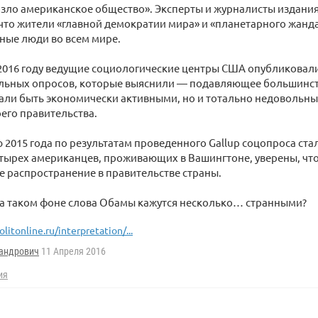
зло американское общество». Эксперты и журналисты издани
 что жители «главной демократии мира» и «планетарного жанд
ные люди во всем мире.
 2016 году ведущие социологические центры США опубликовал
ьных опросов, которые выяснили — подавляющее большинст
али быть экономически активными, но и тотально недовольн
его правительства.
ю 2015 года по результатам проведенного Gallup соцопроса ста
етырех американцев, проживающих в Вашингтоне, уверены, чт
 распространение в правительстве страны.
на таком фоне слова Обамы кажутся несколько… странными?
olitonline.ru/interpretation/...
андрович
11 Апреля 2016
ия