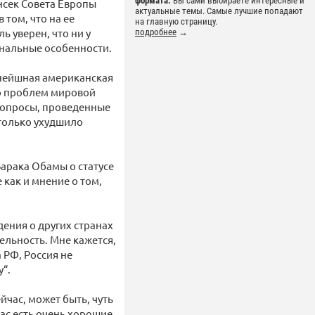
формата.
Вы сами выбираете интересные и
нсек Совета Европы
актуальные темы. Самые лучшие попадают
 том, что на ее
на главную страницу.
 уверен, что ни у
подробнее
→
ональные особенности.
тнейшная американская
во проблем мировой
и опросы, проведенные
 только ухудшило
арака Обамы о статусе
 как и мнение о том,
ения о других странах
ельность. Мне кажется,
 РФ, Россия не
у“.
йчас, может быть, чуть
нас есть очень хорошие