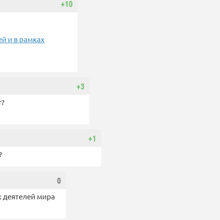
+10
й и в рамках
+3
т?
+1
?
0
х деятелей мира