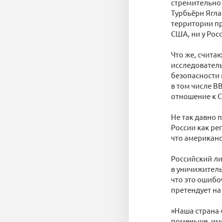
стремительно 
Турбьёрн Ягла
территории пр
США, ни у Рос
Что же, счит
исследователь
безопасности 
в том числе B
отношение к С
Не так давно 
России как ре
что американ
Российский ли
в уничижитель
что это ошибо
претендует на 
»Наша страна 
поменьше, име