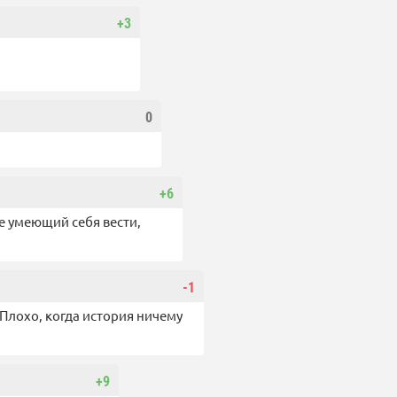
+3
0
+6
не умеющий себя вести,
-1
Плохо, когда история ничему
+9