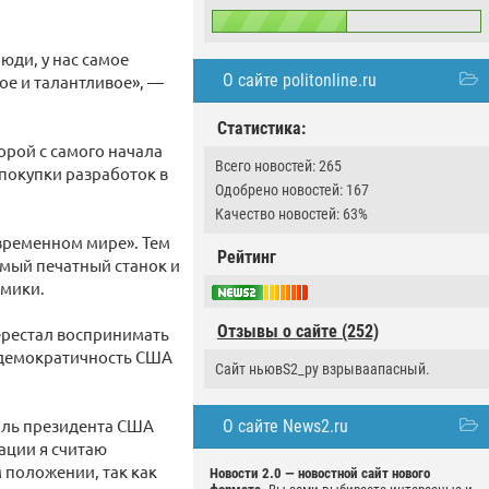
юди, у нас самое
О сайте politonline.ru
ое и талантливое», —
Статистика:
орой с самого начала
Всего новостей: 265
 покупки разработок в
Одобрено новостей: 167
Качество новостей: 63%
временном мире». Тем
Рейтинг
емый печатный станок и
омики.
Отзывы о сайте (252)
перестал воспринимать
в демократичность США
Сайт ньювS2_ру взрываапасный.
жаль президента США
О сайте News2.ru
ации я считаю
 положении, так как
Новости 2.0 — новостной сайт нового