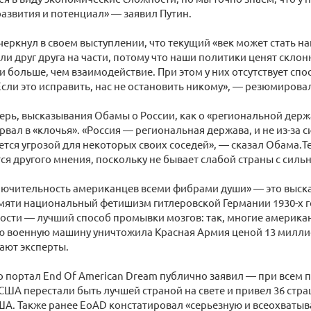
азвития и потенциал» — заявил Путин.
еркнул в своем выступлении, что текущий «век может стать наш
ли друг друга на части, потому что наши политики ценят склон
 больше, чем взаимодействие. При этом у них отсутствует спо
сли это исправить, нас не остановить никому», — резюмирова
рь, высказывания Обамы о России, как о «региональной держ
вал в «клочья». «Россия — региональная держава, и не из-за си
ется угрозой для некоторых своих соседей», — сказал Обама.Т
я другого мнения, поскольку не бывает слабой страны с силь
ключительность американцев всеми фибрами души» — это выс
мяти национальный фетишизм гитлеровской Германии 1930-х г
сти — лучший способ промывки мозгов: так, многие американ
ую военную машину уничтожила Красная Армия ценой 13 милли
тают эксперты.
 портал End Of American Dream публично заявил — при всем 
 США перестали быть лучшей страной на свете и привел 36 стр
А. Также ранее EoAD констатировал «серьезную и всеохваты