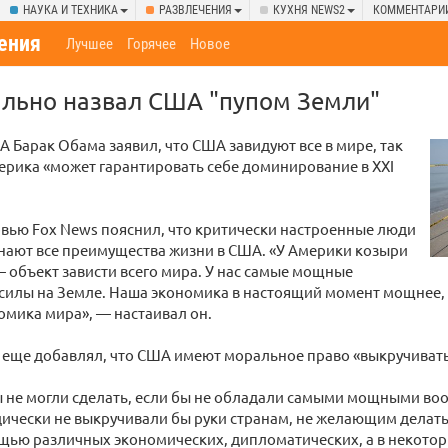
НАУКА И ТЕХНИКА
РАЗВЛЕЧЕНИЯ
КУХНЯ NEWS2
КОММЕНТАРИ
ения
Лучшее
Горячее
Новое
льно назвал США "пупом Земли"
 Барак Обама заявил, что США завидуют все в мире, так
ерика «может гарантировать себе доминирование в XXI
вью Fox News пояснил, что критически настроенные люди
нают все преимущества жизни в США. «У Америки козыри
— объект зависти всего мира. У нас самые мощные
силы на Земле. Наша экономика в настоящий момент мощнее, 
омика мира», — настаивал он.
 еще добавлял, что США имеют моральное право «выкручивать
ы не могли сделать, если бы не обладали самыми мощными в
ически не выкручивали бы руки странам, не желающим делать т
щью различных экономических, дипломатических, а в некотор