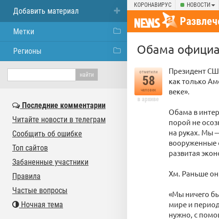
КОРОНАВИРУС
НОВОСТИ
Добавить материал
Развлеч
Метки
Обама официа
Регионы
Президент США
отметили
58
как только Ам
веке».
человек
в архиве
Последние комментарии
Обама в интер
Читайте новости в телеграм
порой не осоз
на руках. Мы 
Сообщить об ошибке
вооруженные 
Топ сайтов
развитая экон
Забаненные участники
Хм. Раньше он
Правила
Частые вопросы
«Мы ничего б
мире и период
Ночная тема
нужно, с помо