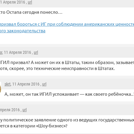
11 Апреля 2016 ,
url
то Остапа сегодня понесло…
ризвал бороться с ИГ при соблюдении американских ценносте
го законодательства
sr
, 11 Апреля 2016 ,
url
ГИЛ призвал? А может он их в Штаты, таким образом, зазывае
отя, скорее, это технические неисправности в Штатах.
skrt
, 11 Апреля 2016 ,
url
А, может, он так ИГИЛ успокаивает — как своего ребёночка..
Апреля 2016 ,
url
у политическое заявление одного из ведущих государственны
ется в категории «Шоу-бизнес»?