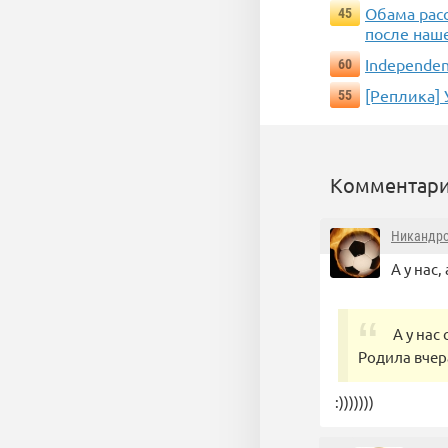
Обама рас
45
после наш
Independen
60
[Реплика] 
55
Комментари
Никандр
А у нас
А у нас
Родила вчер
:)))))))