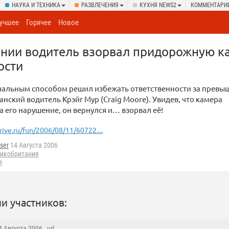
НАУКА И ТЕХНИКА
РАЗВЛЕЧЕНИЯ
КУХНЯ NEWS2
КОММЕНТАРИ
учшее
Горячее
Новое
ании водитель взорвал придорожную к
ости
нальным способом решил избежать ответственности за превы
анский водитель Крэйг Мур (Craig Moore). Увидев, что камера
 его нарушение, он вернулся и… взорвал её!
rive.ru/fun/2006/08/11/60722....
ser
14 Августа 2006
икобритания
я
и участников:
14 Августа 2006 ,
url