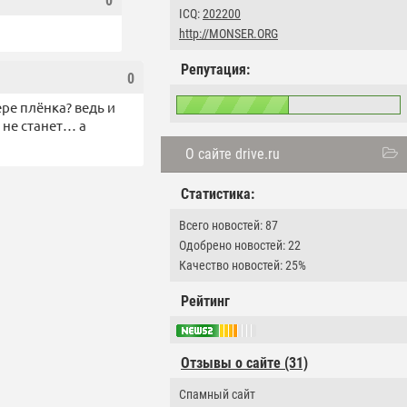
0
ICQ:
202200
http://MONSER.ORG
Репутация:
0
ре плёнка? ведь и
 не станет… а
О сайте drive.ru
Статистика:
Всего новостей: 87
Одобрено новостей: 22
Качество новостей: 25%
Рейтинг
Отзывы о сайте (31)
Спамный сайт