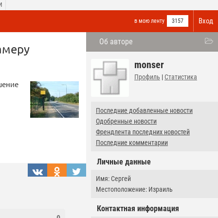
И
Вход
в мою ленту
3157
Об авторе
амеру
monser
Профиль
|
Статистика
шение
Последние добавленные новости
Одобренные новости
Френдлента последних новостей
Последние комментарии
Личные данные
Имя: Сергей
Местоположение: Израиль
Контактная информация