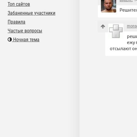
Топ сайтов
Решител
Забаненные участники
Правила
mons
Частые вопросы
реши
Ночная тема
ежу 
отсылают он