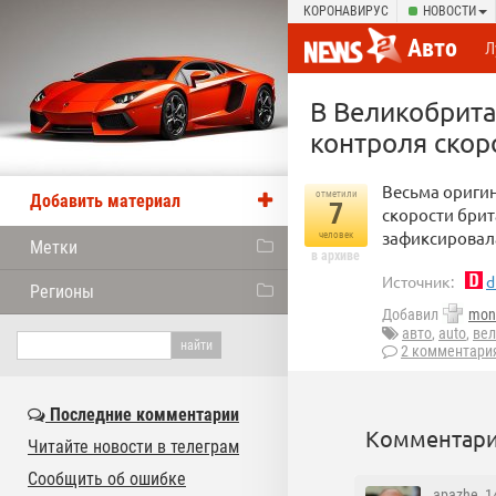
КОРОНАВИРУС
НОВОСТИ
Авто
Л
В Великобрит
контроля скор
Весьма ориги
отметили
Добавить материал
7
скорости брит
зафиксировала
человек
Метки
в архиве
Источник:
d
Регионы
Добавил
mon
авто
,
auto
,
вел
2 комментари
Последние комментарии
Комментари
Читайте новости в телеграм
Сообщить об ошибке
apazhe
, 