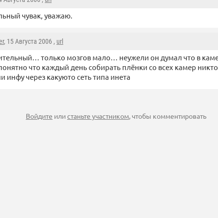
ьный чувак, уважаю.
er
, 15 Августа 2006 ,
url
тельный… только мозгов мало… неужели он думал что в каме
понятно что каждый день собирать плёнки со всех камер никто
и инфу через какуюто сеть типа инета
Войдите
или
станьте участником
, чтобы комментировать