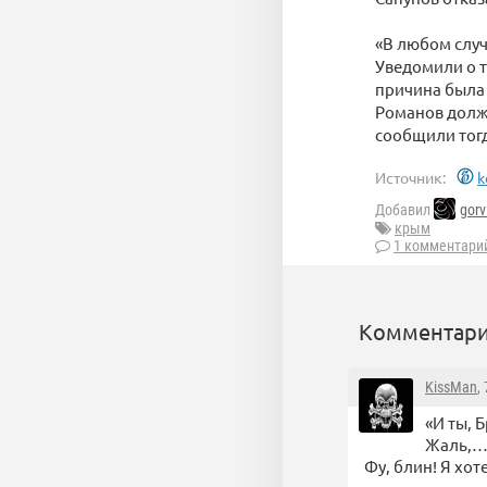
«В любом случ
Уведомили о т
причина была 
Романов долже
сообщили тогд
Источник:
k
Добавил
gorv
крым
1 комментари
Комментари
KissMan
,
«И ты, Б
Жаль,… 
Фу, блин! Я хот