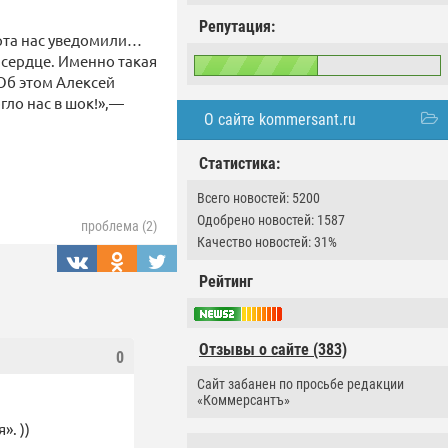
Репутация:
ерта нас уведомили…
 сердце. Именно такая
Об этом Алексей
гло нас в шок!»,—
О сайте kommersant.ru
Статистика:
Всего новостей: 5200
Одобрено новостей: 1587
проблема (2)
Качество новостей: 31%
Рейтинг
Отзывы о сайте (383)
0
Сайт забанен по просьбе редакции
«Коммерсантъ»
». ))