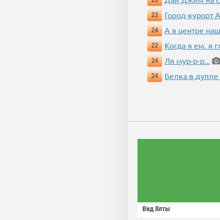
Город-курорт 
23
А в центре наш
24
Когда я ем, я 
22
Ля мур-р-р...
24
Белка в дупле
24
Вид Ялты