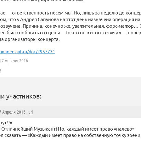
ае — ответственность несем мы. Но, лишь за неделю до конц
ом, что у Андрея Сапунова на этот день назначена операция на
озвучена. Причина, конечно же, уважительная, форс-мажор… 
н был сообщить со сцены… То что он в итоге озвучил — повер
а организаторы концерта.
ommersant.ru/doc/2957731
l
7 Апреля 2016
й
и участников:
 7 Апреля 2016 ,
url
рут?!»
Отличнейший Музыкант! Но, каждый имеет право «налево»!
ел сказать — «Каждый имеет право на собственную точку зрения