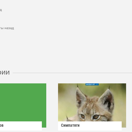
д
ты назад
рии
ов
Симпатяги