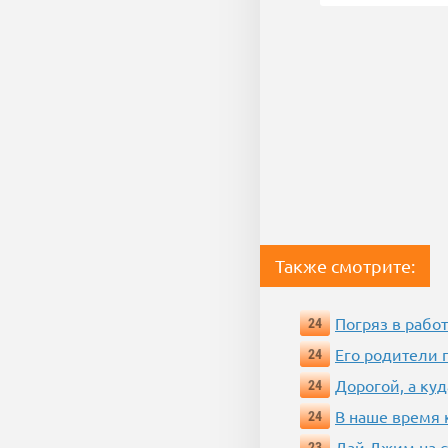
Также смотрите:
Погряз в работ
24
Его родители 
24
Дорогой, а куд
24
В наше время 
24
Дай Джим на с
23