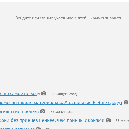
Войдите
или
станьте участником
, чтобы комментировать
е по самое не хочу
— 55 минут назад
помогли школе материально..А остальные ЕГЭ не сдадут
а наш гид пропал?
— 57 минут назад
кони без принцев ценнее, чем принцы с конями
— 58 мину
частье лапу мне