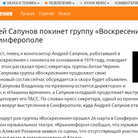
НАУКА И ТЕХНИКА
РАЗВЛЕЧЕНИЯ
КУХНЯ NEWS2
КОММЕНТАРИ
ения
Лучшее
Горячее
Новое
ей Сапунов покинет группу «Воскресени
Симферополе
ист, певец и композитор Андрей Сапунов, работавший в
оскресение» с момента ее основания в 1979 году, покидает
 этом рассказал пресс-секретарь группы Антон Чернин.
Сапунова группа «Воскресение» продолжит свою
 новый состав сейчас обсуждается и скоро будет объявлен.
 Сапунова Владимир по-прежнему остается директором и
», и «Машины времени», а Сапунов-младший продолжает высту
итирует его ТАСС. По словам пресс-секретаря, одной из причи
я вокруг выступления в Симферополе, куда Андрей Сапунов отк
нцерт рок-группы «Воскресение» прошел 26 марта в Симферо
ном музыкальном театре. «Крыминформ» сообщал, что музыка
ак Алексей Романов заявил со сцены, что отсутствующий участ
ался ехать в «оккупированный Крым».