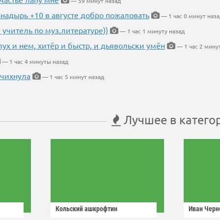
— 59 минут назад
Анадырь +10 в августе добро пожаловать
— 1 час 0 минут наза
 учитель по муз.литературе))
— 1 час 1 минуту назад
глух и нем, хитёр и быстр, и дьявольски умён
— 1 час 2 мину
— 1 час 4 минуты назад
 чихнула
— 1 час 5 минут назад
Лучшее в катего
Кольский ашкрофтин
Иван Черн