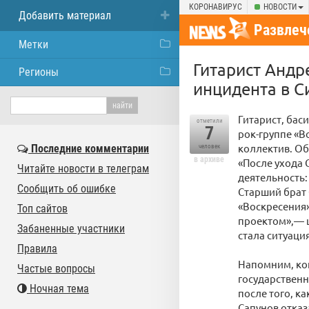
КОРОНАВИРУС
НОВОСТИ
Добавить материал
Развлеч
Метки
Гитарист Андр
Регионы
инцидента в 
Гитарист, бас
отметили
7
рок-группе «В
коллектив. Об
Последние комментарии
человек
в архиве
«После ухода 
Читайте новости в телеграм
деятельность:
Сообщить об ошибке
Старший брат
«Воскресения
Топ сайтов
проектом»,— ц
Забаненные участники
стала ситуаци
Правила
Напомним, ко
Частые вопросы
государствен
Ночная тема
после того, к
Сапунов отказ