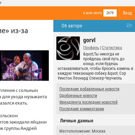
И
Вход
в мою ленту
2679
Об авторе
е» из-за
gorvl
Профиль
|
Статистика
&quot;Ты никогда не
пройдешь свой путь до
конца, если будешь
останавливаться, чтобы бросить камень в
каждую тявкающую собаку.&quot; Сэр
Уинстон Леонард Спенсер-Черчилль
Последние добавленные новости
пления с сольным
Одобренные новости
н для ухода музыканта
азался ехать.
Френдлента последних новостей
Последние комментарии
польском
Личные данные
нтов закидали яйцами
ник группы Андрей
Местоположение: Москва