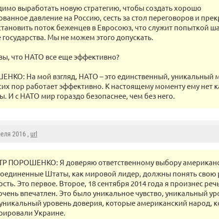
имо выработать новую стратегию, чтобы создать хорошо
ванное давление на Россию, сесть за стол переговоров и прек
становить поток беженцев в Евросоюз, что служит попыткой 
 государства. Мы не можем этого допускать.
 вы, что НАТО все еще эффективно?
НКО: На мой взгляд, НАТО – это единственный, уникальный 
сих пор работает эффективно. К настоящему моменту ему нет 
. И с НАТО мир гораздо безопаснее, чем без него.
реля 2016 ,
url
ТР ПОРОШЕНКО: Я доверяю ответственному выбору американс
Соединенные Штаты, как мировой лидер, должны понять свою 
сть. Это первое. Второе, 18 сентября 2014 года я произнес реч
очень впечатлен. Это было уникальное чувство, уникальный ур
уникальный уровень доверия, которые американский народ, ко
рировали Украине.