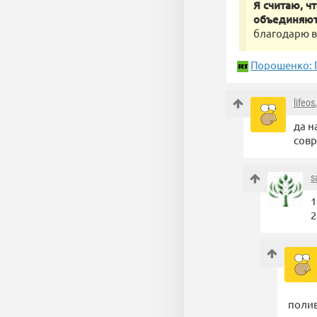
Я считаю, ч
объединяют
благодарю в
Порошенко: 
lifeos
да н
совр
s
1
2
поли