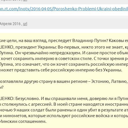
an.rt.com/inotv/2016-04-05/Poroshenko-Problemi-Ukraini-obedinil
 Апреля 2016 ,
url
кие цели, на ваш взгляд, преследует Владимир Путин? Каковы 
НКО, президент Украины: Во-первых, никто этого не знает, 
утина. Он чрезвычайно непредсказуем. И самое простое объя
н хочет сохранить империю в советском стиле. С точки зрения 
утина, это означает, что он хочет сохранить российскую импе
е может представить себе российскую империю без Украины.
возглавляли другую страну в вашем регионе – Эстонию, Латвию
ы?
НКО: Безусловно. И вы спрашивали меня, доверяю ли я Путину
 столкнулись с агрессией. В моей стране находятся иностранн
ночью 9 наших солдат были ранены и один убит в результате ат
и минометов, которые используют российские войска и котор
Минским соглашением.