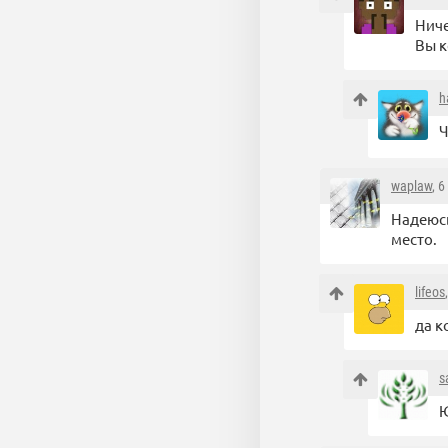
Ниче
Вы к
h
Ч
waplaw
, 
Надеюсь
место.
lifeos
да к
s
Ю