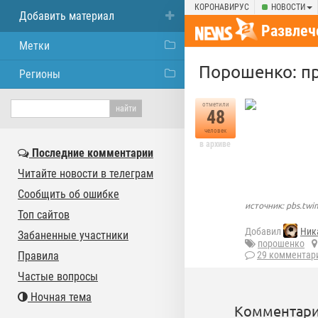
КОРОНАВИРУС
НОВОСТИ
Добавить материал
Развлеч
Метки
Порошенко: п
Регионы
отметили
48
человек
в архиве
Последние комментарии
Читайте новости в телеграм
Сообщить об ошибке
источник: pbs.tw
Топ сайтов
Добавил
Ник
Забаненные участники
порошенко
Правила
29 комментар
Частые вопросы
Ночная тема
Комментари