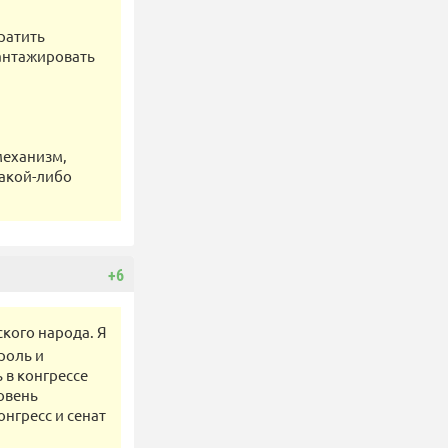
ратить
шантажировать
механизм,
какой-либо
+6
кого народа. Я
роль и
ь в конгрессе
овень
нгресс и сенат