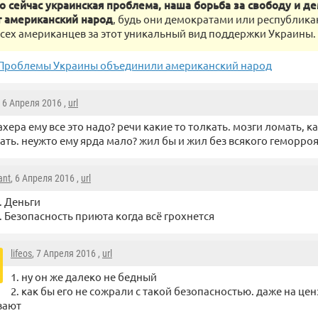
то сейчас украинская проблема, наша борьба за свободу и 
 американский народ
, будь они демократами или республика
сех американцев за этот уникальный вид поддержки Украины.
Проблемы Украины объединили американский народ
, 6 Апреля 2016 ,
url
ахера ему все это надо? речи какие то толкать. мозги ломать, к
ать. неужто ему ярда мало? жил бы и жил без всякого геморро
ant
, 6 Апреля 2016 ,
url
. Деньги
. Безопасность приюта когда всё грохнется
lifeos
, 7 Апреля 2016 ,
url
1. ну он же далеко не бедный
2. как бы его не сожрали с такой безопасностью. даже на це
вают