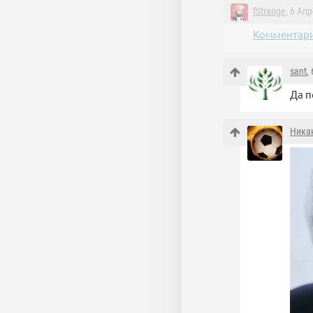
fStrange
, 6 Ап
Комментари
sant
,
Да 
Ника