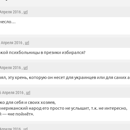
 Апреля 2016 ,
url
 несло…
6 Апреля 2016 ,
url
акой психбольницы в презики избирался?
 Апреля 2016 ,
url
нял, эту хрень, которую он несет для украинцев или для самих 
 6 Апреля 2016 ,
url
ко для себя и своих хозяев,
 американский народ его просто не услышит, т.к. не интересно,
й — «не поймёт».
 Апреля 2016 ,
url