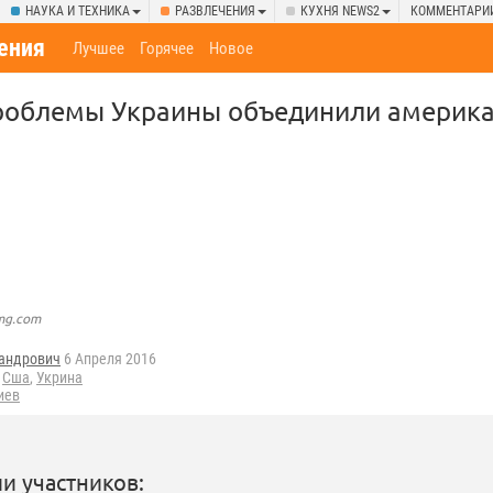
НАУКА И ТЕХНИКА
РАЗВЛЕЧЕНИЯ
КУХНЯ NEWS2
КОММЕНТАРИ
ения
Лучшее
Горячее
Новое
роблемы Украины объединили америка
img.com
андрович
6 Апреля 2016
Сша
,
Укрина
иев
и участников: