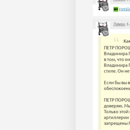
russi
Лиман
, 6
Ка
ПЕТР ПОРОШЕ
Владимира П
в том, что о
Владимира П
стиле. Он н
Если бы вы 
обеспокоен
ПЕТР ПОРОШЕ
доверяю. Мы
Только этой 
артиллерии 
запрещены 