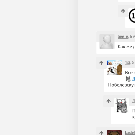
bee_e
, 6
Как же 
1sr
, 
Все 
Л
Нобелевску
Л
П
к
kaste