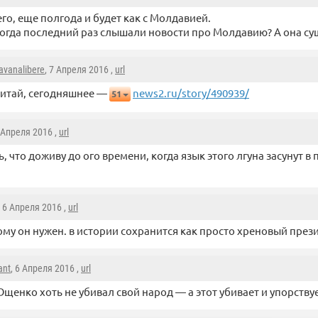
го, еще полгода и будет как с Молдавией.
огда последний раз слышали новости про Молдавию? А она суще
avanalibere
, 7 Апреля 2016 ,
url
итай, сегодняшнее —
news2.ru/story/490939/
51
6 Апреля 2016 ,
url
, что доживу до ого времени, когда язык этого лгуна засунут 
, 6 Апреля 2016 ,
url
ому он нужен. в истории сохранится как просто хреновый през
ant
, 6 Апреля 2016 ,
url
щенко хоть не убивал свой народ — а этот убивает и упорству