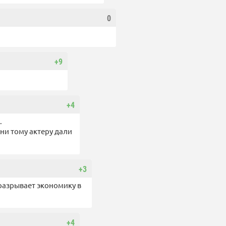
0
+9
+4
.
ни тому актеру дали
+3
разрывает экономику в
+4