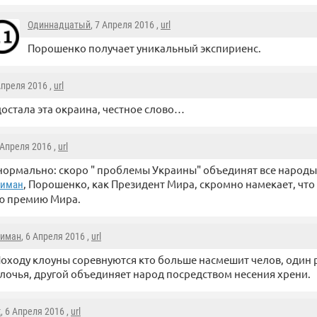
Одиннадцатый
, 7 Апреля 2016 ,
url
Порошенко получает уникальный экспириенс.
 Апреля 2016 ,
url
достала эта окраина, честное слово…
6 Апреля 2016 ,
url
нормально: скоро " проблемы Украины" объединят все народы
, Порошенко, как Президент Мира, скромно намекает, что 
иман
ю премию Мира.
иман
, 6 Апреля 2016 ,
url
оходу клоуны соревнуются кто больше насмешит челов, один 
лочья, другой объединяет народ посредством несения хрени.
t
, 6 Апреля 2016 ,
url