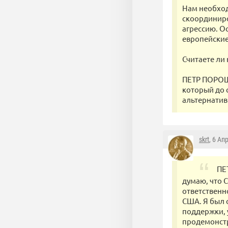
Нам необход
скоординиро
агрессию. О
европейские
Считаете ли
ПЕТР ПОРОШЕ
который до 
альтернативы
skrt
, 6 Ап
ПЕ
думаю, что 
ответственно
США. Я был 
поддержки, 
продемонст