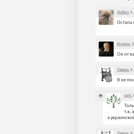
vlvilkov
, 6
Остапа
Игемон
, 
Он от к
Лиман
, 6
Я не по
sant
,
Толь
т.к.
а украински
Лиман
, 6