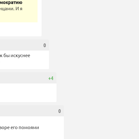
демократию
нцами. И я
0
ак бы искуснее
я
+4
0
нзоре его помоями