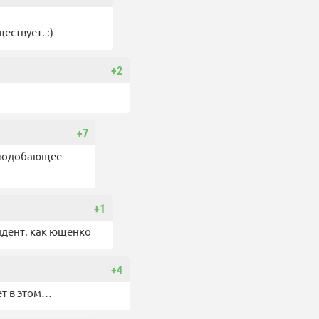
ствует. :)
+2
+7
в подобающее
+1
идент. как ющенко
+4
ет в этом…