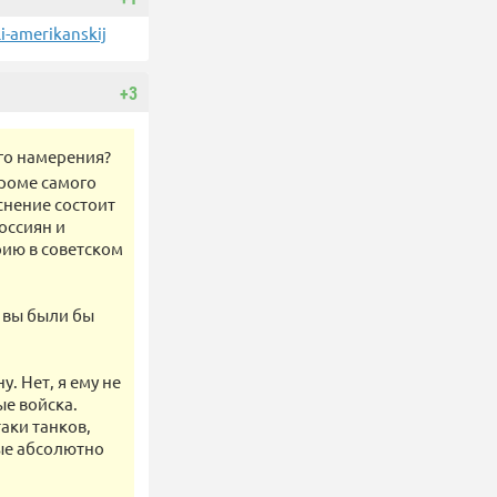
i-amerikanskij
+3
его намерения?
кроме самого
снение состоит
россиян и
рию в советском
, вы были бы
. Нет, я ему не
ые войска.
аки танков,
ые абсолютно