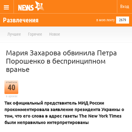
Вход
Развлечения
в мою ленту
2679
Лучшее
Горячее
Новое
Мария Захарова обвинила Петра
Порошенко в беспринципном
вранье
отметили
40
в архиве
Так официальный представитель МИД России
прокомментировала заявление президента Украины о
том, что его слова в адрес газеты The New York Times
были неправильно интерпретированы