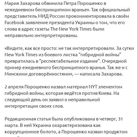
Мария Захарова обвинила Петра Порошенко в
«ежедневном беспринципном вранье». Так официальный
представитель МИД России прокомментировала в своём
Facebook заявление президента Украины о том, что его
слова в адрес газеты The New York Times были
неправильно интерпретированы.
«Видите, как все просто: не так интерпретировали. За сутки
New York Times из боевого листка “гибридной войны”
превратилась в “респектабельное издание”. Очередной
пример ежедневного беспринципного вранья. Так же и с
Минскими договорённостями», — написала Захарова.
2 апреля Порошенко назвал материал NYT элементом
гибридной войны, которая ведётся против Киева. На
следующий день он заявил о неправильной
интерпретации своих слов.
Редакционная статья была опубликована в четверг, 31
марта. В ней Украина охарактеризована как
коррупционное болото, а Порошенко назван продуктом