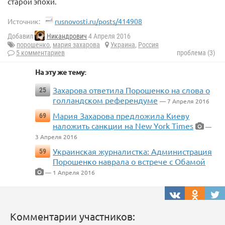
старой эпохи.
Источник:
rusnovosti.ru/posts/414908
Добавил
Никандрович
4 Апреля 2016
порошенко
,
мария захарова
Украина
,
Россия
5 комментариев
проблема (3)
На эту же тему:
Захарова ответила Порошенко на слова о
25
голландском референдуме
— 7 Апреля 2016
Мария Захарова предложила Киеву
69
наложить санкции на New York Times
—
3 Апреля 2016
Украинская журналистка: Администрация
59
Порошенко наврала о встрече с Обамой
— 1 Апреля 2016
Комментарии участников: