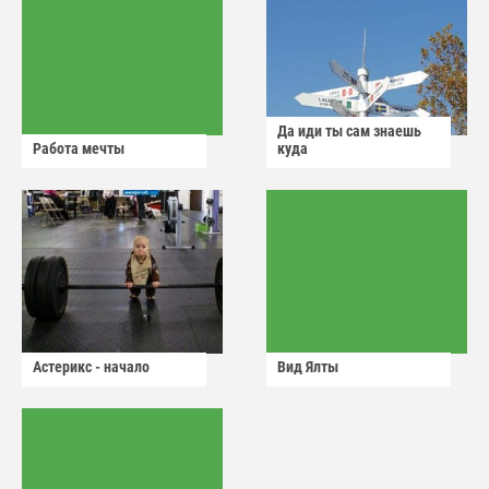
Да иди ты сам знаешь
Работа мечты
куда
Астерикс - начало
Вид Ялты