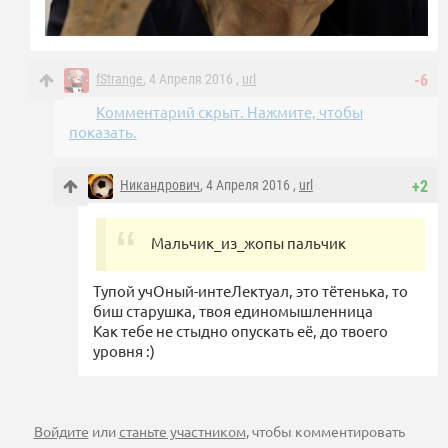
fStrange
, 4 Апреля 2016 ,
url
-6
Комментарий скрыт. Нажмите, чтобы
показать.
Никандрович
, 4 Апреля 2016 ,
url
+2
Мальчик_из_жопы пальчик
Тупой учОный-интеЛектуал, это тётенька, то
биш старушка, твоя единомышленница
Как тебе не стыдно опускать её, до твоего
уровня :)
Войдите
или
станьте участником
, чтобы комментировать