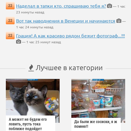
Наделал в тапки кто, спрашиваю тебя я?
22
— 1 час
23 минуты назад
Вот так наводнения в Венеции и начинаются
22
—
1 час 24 минуты назад
Грация! А как красиво рядом бежит фотограф...!!!
22
— 1 час 25 минут назад
Лучшее в категории
А может не будем его
Да были же сосиски, я ж
ловить, пусть тока
помню!!
поближе подойдет