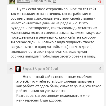
IRANEWS
, 3 Апреля 2016 ,
url
-2
Ну так если глаза откроешь пошире, то тот сайт
так же ссылается на источник, так же работает в
соответствии с законодательством своей страны и
имеет контактные данные на редакцию. И это
рукодельное творение, как ты своим дилетантским
маленьким мозгом смеешь называть, имеет такую же
посещаемость и репутацию, как и сайт, на котором
ты сейчас сидишь. Только в виду скудности твоего
разума ты этого вряд ли поймешь) так что давай,
идальше пости свои перепечатки, ведь чужая
соринка выглдяит побольше своего бревна в глазу.
Stopor
, 3 Апреля 2016 ,
url
0
Непонятный сайт с непонятным емейлом —
это всё, что у тебя есть. Если хочешь уразуметь,
как работают здесь баны, сначала узнай, что такое
рейтинг и как он учитывается.
Разговоры с агрессивным неадекватом мне
неинтересны. Будь здоров.