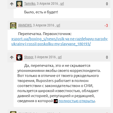
Tamriko
, 3 Апреля 2016 ,
url
0
Было, есть и будет!
IRANEWS
, 3 Апреля 2016 ,
url
-3
Перепечатка. Первоисточник:
xsport.ua/boxing_s/news/usik-ya-ne-razdelyayu-narody-
ukrainy-i-rossii-poskolku-my-slavyane_180193/
Stopor
, 3 Апреля 2016 ,
url
0
Да, перепечатка, это и не скрывается
упоминаниями якобы своего корреспондента.
Вот только в отличие от твоего рукодельного
творения, Ruposters работает в полном
соответствии с законодательством о СМИ,
пользуется широкой известностью, обладает
давней историей, репутацией и редакцией,
сведения о которой
полностью открыты
.