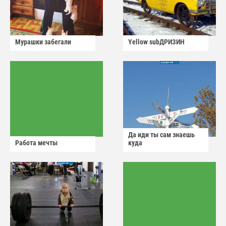
Мурашки забегали
Yellow subДРИЗИН
Да иди ты сам знаешь
Работа мечты
куда