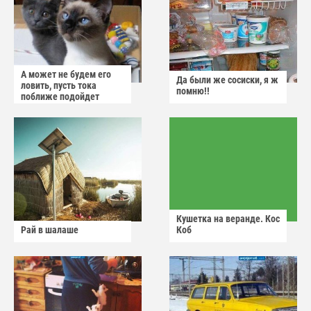
А может не будем его
Да были же сосиски, я ж
ловить, пусть тока
помню!!
поближе подойдет
Кушетка на веранде. Кос
Рай в шалаше
Коб