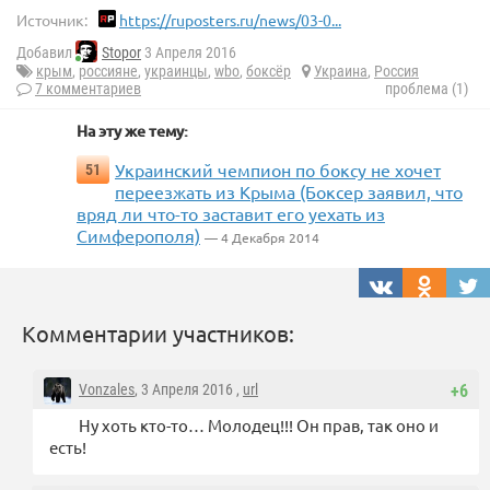
Источник:
https://ruposters.ru/news/03-0...
Добавил
Stopor
3 Апреля 2016
крым
,
россияне
,
украинцы
,
wbo
,
боксёр
Украина
,
Россия
7 комментариев
проблема (1)
На эту же тему:
Украинский чемпион по боксу не хочет
51
переезжать из Крыма (Боксер заявил, что
вряд ли что-то заставит его уехать из
Симферополя)
— 4 Декабря 2014
Комментарии участников:
Vonzales
, 3 Апреля 2016 ,
url
+6
Ну хоть кто-то… Молодец!!! Он прав, так оно и
есть!