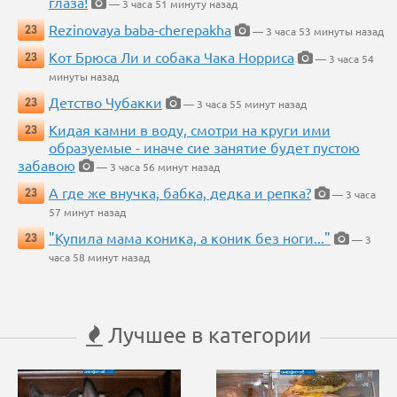
глаза!
— 3 часа 51 минуту назад
Rezinovaya baba-cherepakha
23
— 3 часа 53 минуты назад
Кот Брюса Ли и собака Чака Норриса
23
— 3 часа 54
минуты назад
Детство Чубакки
23
— 3 часа 55 минут назад
Кидая камни в воду, смотри на круги ими
23
образуемые - иначе сие занятие будет пустою
забавою
— 3 часа 56 минут назад
А где же внучка, бабка, дедка и репка?
23
— 3 часа
57 минут назад
"Купила мама коника, а коник без ноги..."
23
— 3
часа 58 минут назад
Лучшее в категории