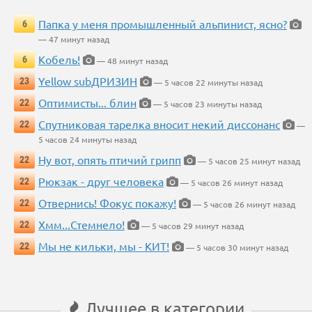
Папка у меня промышленный альпинист, ясно?
6
— 47 минут назад
Кобель!
6
— 48 минут назад
Yellow subДРИЗИН
23
— 5 часов 22 минуты назад
Оптимисты... блин
22
— 5 часов 23 минуты назад
Спутниковая тарелка вносит некий диссонанс
22
—
5 часов 24 минуты назад
Ну вот, опять птичий грипп
22
— 5 часов 25 минут назад
Рюкзак - друг человека
22
— 5 часов 26 минут назад
Отвернись! Фокус покажу!
22
— 5 часов 26 минут назад
Хмм...Стемнело!
22
— 5 часов 29 минут назад
Мы не кильки, мы - КИТ!
22
— 5 часов 30 минут назад
Лучшее в категории