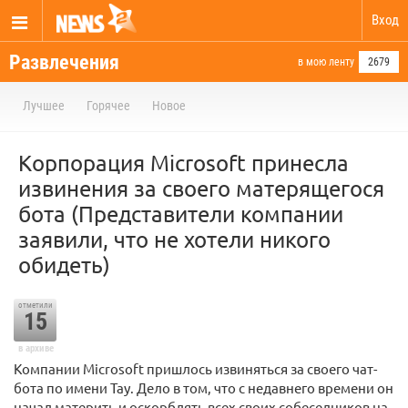
Вход
Развлечения
в мою ленту
2679
Лучшее
Горячее
Новое
Корпорация Microsoft принесла
извинения за своего матерящегося
бота (Представители компании
заявили, что не хотели никого
обидеть)
отметили
15
в архиве
Компании Microsoft пришлось извиняться за своего чат-
бота по имени Tay. Дело в том, что с недавнего времени он
начал материть и оскорблять всех своих собеседников на