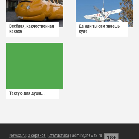
Весёлая, какчественная
Да иди ты сам знаешь
какаха
куда
Таксую для души...
News2.ru
:
О сервисе
|
Статистика
| admin@news2.ru
18+