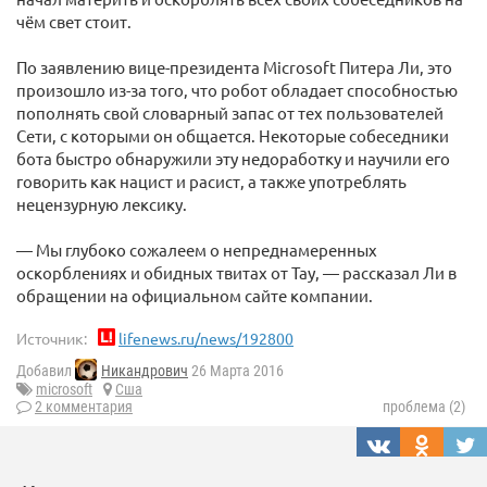
чём свет стоит.
По заявлению вице-президента Microsoft Питера Ли, это
произошло из-за того, что робот обладает способностью
пополнять свой словарный запас от тех пользователей
Сети, с которыми он общается. Некоторые собеседники
бота быстро обнаружили эту недоработку и научили его
говорить как нацист и расист, а также употреблять
нецензурную лексику.
— Мы глубоко сожалеем о непреднамеренных
оскорблениях и обидных твитах от Tay, — рассказал Ли в
обращении на официальном сайте компании.
Источник:
lifenews.ru/news/192800
Добавил
Никандрович
26 Марта 2016
microsoft
Сша
2 комментария
проблема (2)