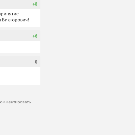
+8
принятие
й Викторович!
+6
0
 комментировать