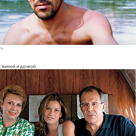
ru
с женой и дочкой