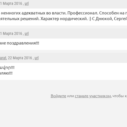
21 Марта 2016 ,
url
 немногих адекватных во власти. Профессионал. Способен на 
ятельных решений. Характер нордический. :) С Днюхой, Серге
21 Марта 2016 ,
url
ие поздравления!!!
arat
, 22 Марта 2016 ,
url
վոր!!!
ляю!!!
Войдите
или
станьте участником
, чтобы