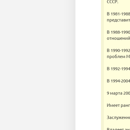
СССР.
В 1981-198
представит
В 1988-199
отношений
В 1990-199
проблем М
В 1992-199
В 1994-200
9 марта 20
Имеет ранг
Заслуженны
Владеет ан