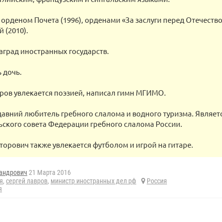
рденом Почета (1996), орденами «За заслуги перед Отечеством» 
й (2010).
аград иностранных государств.
ь дочь.
ров увлекается поэзией, написал гимн МГИМО.
авний любитель гребного слалома и водного туризма. Являет
ского совета Федерации гребного слалома России.
торович также увлекается футболом и игрой на гитаре.
андрович
21 Марта 2016
я
,
сергей лавров
,
министр иностранных дел рф
Россия
я