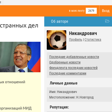
И
Вход
в мою ленту
2679
Об авторе
остранных дел
Никандрович
Профиль
|
Статистика
Последние добавленные новости
Одобренные новости
Френдлента последних новостей
Последние комментарии
ных отношений
Личные данные
Имя: Никандрович
Местоположение: Н.Новгород
Репутация:
 организаций МИД