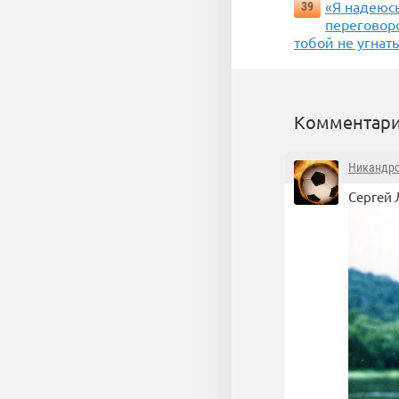
«Я надеюсь
39
переговор
тобой не угнать
Комментари
Никандр
Сергей 