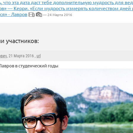
, что эта дата даст тебе дополнительную мудрость для ве
ов» — Керри. «Если мудрость измерять количеством дней 
ся» - Лавров
— 24 Марта 2016
2
6
и участников:
ович
, 21 Марта 2016 ,
url
Лавров в студенческий годы