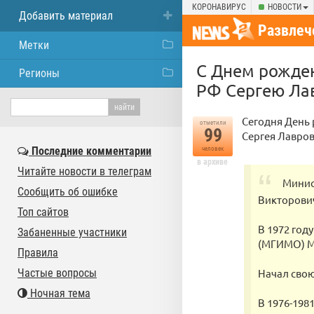
КОРОНАВИРУС
НОВОСТИ
Добавить материал
Развлеч
Метки
С Днем рожден
Регионы
РФ Сергею Лав
Сегодня День 
отметили
99
Сергея Лавров
Последние комментарии
человек
в архиве
Читайте новости в телеграм
Минис
Сообщить об ошибке
Викторович
Топ сайтов
В 1972 год
Забаненные участники
(МГИМО) М
Правила
Частые вопросы
Начал свою
Ночная тема
В 1976-198