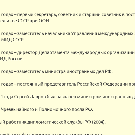
8 годах – первый секретарь, советник и старший советник в по
ельстве СССР при ООН.
0 годах – заместитель начальника Управления международных
 МИД СССР.
2 годах – директор Департамента международных организаций
ИД России.
4 годах – заместитель министра иностранных дел РФ.
4 годах – постоянный представитель Российской Федерации п
04 года Сергей Лавров был назначен министром иностранных д
 Чрезвычайного и Полномочного посла РФ.
й работник дипломатической службы РФ (2004).
глийским, французским и сингальским языками.