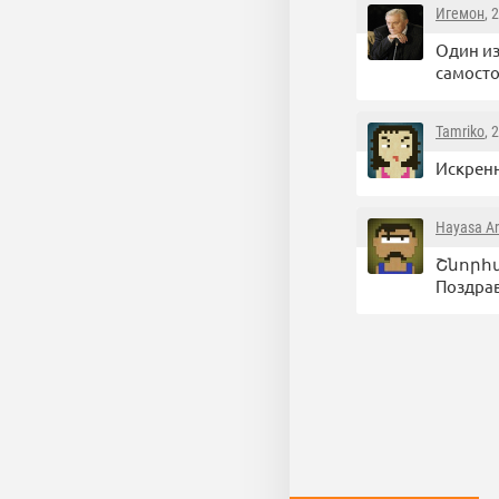
Игемон
, 
Один из
самосто
Tamriko
, 
Искренн
Hayasa Ar
Շնորհա
Поздрав