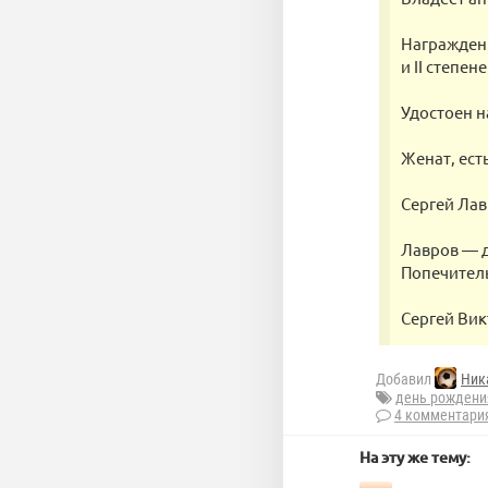
Награжден о
и II степене
Удостоен н
Женат, ест
Сергей Лав
Лавров — д
Попечитель
Сергей Вик
Добавил
Ник
день рождени
4 комментари
На эту же тему: