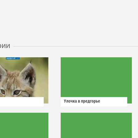
рии
Улочка в предгорье