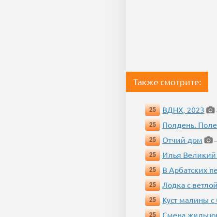
Также смотрите:
ВДНХ, 2023
25
Полдень. Пол
25
Отчий дом
25
—
Илья Великий
25
В Арбатских п
25
Лодка с ветло
25
Куст малины с
25
Смена жильцо
25