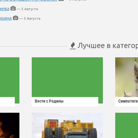
нева
— 5 Августа
орана
— 5 Августа
Лучшее в катего
Вести с Родины
Симпатяги