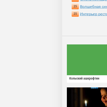
Волшебная си
25
Интерьер рест
25
Кольский ашкрофтин