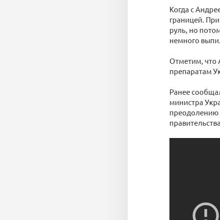
Когда с Андре
границей. При
руль, но пото
немного выпил
Отметим, что
препаратам У
Ранее сообщал
министра Укра
преодолению к
правительств