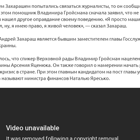
ем Захарашем попытались связаться журналисты, то он сообщи
 этом помощник Владимира Гройсмана сначала заявил, что не
м нашел другое оправдание своему поведению. «Я просто маши
, ну, я имею право, я живой человек», — сказал Захараш.
 Андрей Захараш является бывшим заместителем главы Госслу
краины.
ось, что спикер Верховной рады Владимир Гройсман нацелен 
ины Арсения Яценюка. Он также говорил о намерении начать 
ризис в стране. При этом главным кандидатом на пост главы 
а называют министра финансов Наталью Яресько.