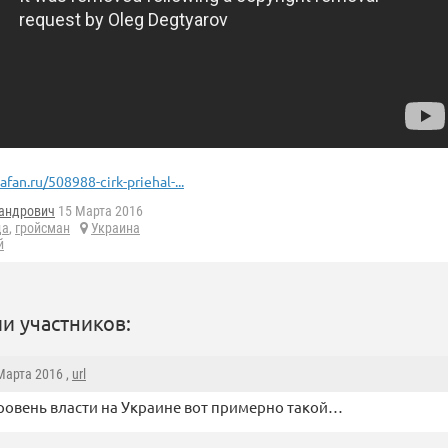
iafan.ru/508988-cirk-priehal-...
андрович
15 Марта 2016
да
,
гройсман
Украина
й
и участников:
 Марта 2016 ,
url
уровень власти на Украине вот примерно такой…