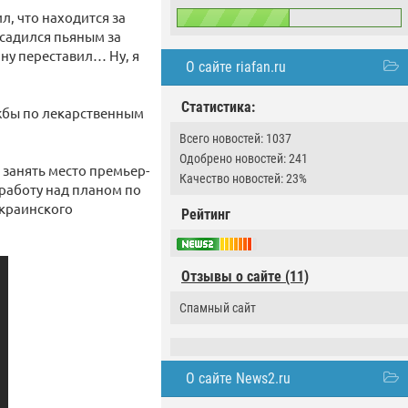
л, что находится за
 садился пьяным за
ну переставил… Ну, я
О сайте riafan.ru
Статистика:
жбы по лекарственным
Всего новостей: 1037
Одобрено новостей: 241
занять место премьер-
Качество новостей: 23%
работу над планом по
украинского
Рейтинг
Отзывы о сайте (11)
Спамный сайт
О сайте News2.ru