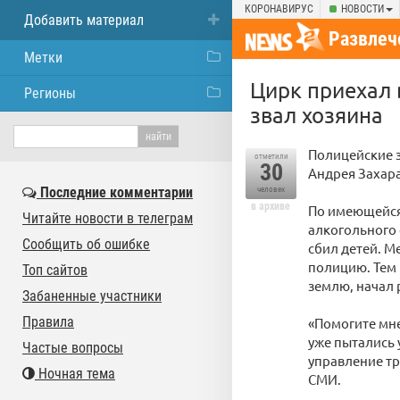
КОРОНАВИРУС
НОВОСТИ
Добавить материал
Развлеч
Метки
Цирк приехал 
Регионы
звал хозяина
Полицейские 
отметили
30
Андрея Захара
Последние комментарии
человек
в архиве
По имеющейся
Читайте новости в телеграм
алкогольного 
Сообщить об ошибке
сбил детей. М
полицию. Тем 
Топ сайтов
землю, начал 
Забаненные участники
Правила
«Помогите мне
уже пытались
Частые вопросы
управление тр
Ночная тема
СМИ.