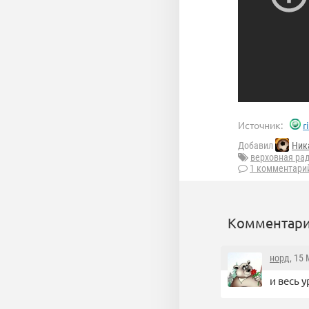
Источник:
r
Добавил
Ник
верховная ра
1 комментари
Комментари
норд
, 15
и весь 