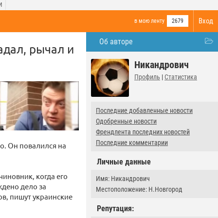
И
Вход
в мою ленту
2679
Об авторе
адал, рычал и
Никандрович
Профиль
|
Статистика
Последние добавленные новости
Одобренные новости
Френдлента последних новостей
Последние комментарии
о. Он повалился на
Личные данные
иновник, когда его
Имя: Никандрович
дено дело за
Местоположение: Н.Новгород
ов, пишут украинские
Репутация: