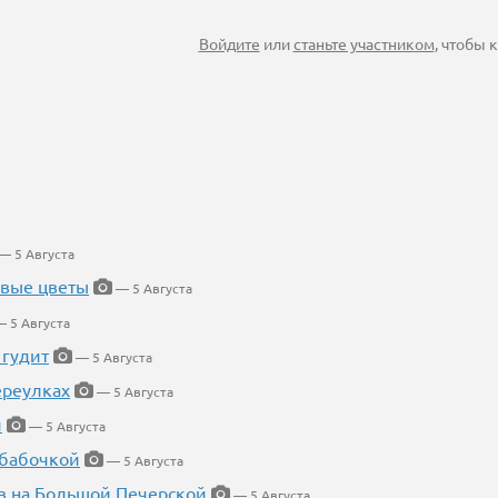
Войдите
или
станьте участником
, чтобы
— 5 Августа
евые цветы
— 5 Августа
 5 Августа
 гудит
— 5 Августа
ереулках
— 5 Августа
й
— 5 Августа
 бабочкой
— 5 Августа
в на Большой Печерской
— 5 Августа