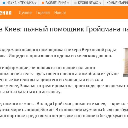
НАУКА И ТЕХНИКА
РАЗВЛЕЧЕНИЯ
КУХНЯ NEWS2
КОММЕНТАРИ
ения
Лучшее
Горячее
Новое
в Киев: пьяный помощник Гройсмана п
задержали пьяного помощника спикера Верховной рады
ша. Инцидент произошел в одном из киевских дворов.
 информации, чиновник в состоянии сильного
опьянения сел за руль своего нового автомобиля и чуть не
естные жители вытащили его из машины и вызвали
не менее, Захараш отреагировал на происходящее неадекватн
рычать и кататься по асфальту.
, помогите мне… Володя Гройсман, помогите мне», — кричал ч
 утихомирить полицейские. В отношении мужчины было возбуж
анспортным средством в нетрезвом состоянии и без документ