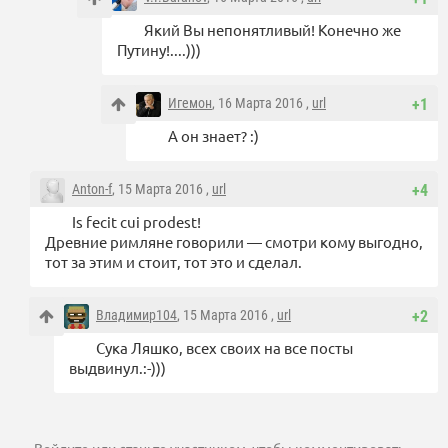
Який Вы непонятливый! Конечно же
Путину!....)))
Игемон
, 16 Марта 2016 ,
url
+1
А он знает? :)
Anton-f
, 15 Марта 2016 ,
url
+4
Is fecit cui prodest!
Древние римляне говорили — смотри кому выгодно,
тот за этим и стоит, тот это и сделал.
Владимир104
, 15 Марта 2016 ,
url
+2
Сука Ляшко, всех своих на все посты
выдвинул.:-)))