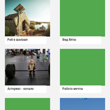
Рай в шалаше
Вид Ялты
Астерикс - начало
Работа мечты