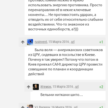
использовать энергию противника. Просто
перенаправляя её в некие ключевые
моменты… Не противостоять ударам, а
отводить их от себя относительно слабыми
воздействиями. Что-то знакомое из
восточных единоборств, а?)))
rusinvent
, 15 Марта 2016 ,
url
+1
Была воля — американских советников
из ЦРУ, сидевших в посольстве в Киеве.
Почему я так уверен? Потому что потом в
Киев приехал САМ! директор ЦРУ провести
совещание по планам и координации
действий
Игемон
, 15 Марта 2016 ,
url
+2
Белыми нитками шито…
V.I.Baranov
, 16 Марта 2016 ,
url
+1