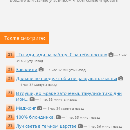
Войдите
или
станьте участником
, чтобы комментировать
Также смотрите:
- Ты иди, иди на работу. Я за тебя посплю
21
— 1 час
31 минуту назад
Завалили
21
— 1 час 32 минуты назад
Дальше не поеду, чтобы не разрушать счастья
21
— 1 час 32 минуты назад
В глуши, во мраке заточенья, тянулись тихо дни
21
мои...
— 1 час 33 минуты назад
Маджонг
21
— 1 час 34 минуты назад
100% блондинка!
21
— 1 час 35 минут назад
Луч света в темном царстве
21
— 1 час 36 минут назад