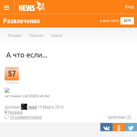
Вход
Развлечения
в мою ленту
2679
Лучшее
Горячее
Новое
А что если...
отметили
57
в архиве
источник: cs633826.vk.me
Добавил
gorvl
15 Марта 2016
Украина
10 комментариев
проблема (2)