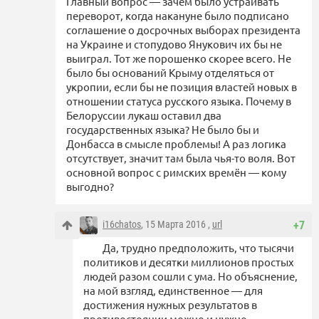
Главный вопрос — зачем было устраивать
переворот, когда накануне было подписано
соглашение о досрочных выборах президента
на Украине и стопудово Янукович их бы не
выиграл. Тот же порошенко скорее всего. Не
было бы оснований Крыму отделяться от
укропии, если бы не позиция властей новых в
отношении статуса русского языка. Почему в
Белоруссии лукаш оставил два
государственных языка? Не было бы и
Донбасса в смысле проблемы! А раз логика
отсутствует, значит там была чья-то воля. Вот
основной вопрос с римских времён — кому
выгодно?
i16chatos
, 15 Марта 2016 ,
url
+7
Да, трудно предположить, что тысячи
политиков и десятки миллионов простых
людей разом сошли с ума. Но объяснение,
на мой взгляд, единственное — для
достижения нужных результатов в
противостоянии можно и нужно