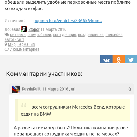
обещали выделить удобные парковочные места поближе
ко входам в офис.
Источник:
popmech.ru/vehicles/236656-kom...
Добавил
Stopor
11 Марта 2016
реклама
,
bmw
,
юбилей
,
конкуренция
,
поздравление
,
mersedes
,
автогигант
Мир
,
Германия
7 комментариев
Комментарии участников:
RussiaRulit
, 11 Марта 2016 ,
url
0
всем сотрудникам Mercedes-Benz, которые
ездят на BMW
А разве такие могут быть? Политика компании разве
не запрещает сотрудникам ездить не на мерсах?