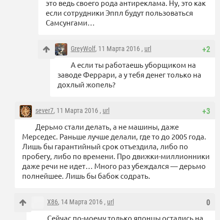
это ведь своего рода антиреклама. Ну, это как
если сотрудники Эппл будут пользоваться
Самсунгами…
GreyWolf
, 11 Марта 2016 ,
url
+2
А если ты работаешь уборщиком на
заводе Феррари, а у тебя денег только на
дохлый жопель?
sever7
, 11 Марта 2016 ,
url
+3
Дерьмо стали делать, а не машины, даже
Мерседес. Раньше лучше делали, где то до 2005 года.
Лишь бы гарантийный срок отъездила, либо по
пробегу, либо по времени. Про движки-миллионники
даже речи не идет… Много раз убеждался — дерьмо
полнейшее. Лишь бы бабок содрать.
X86
, 14 Марта 2016 ,
url
0
Сейчас по-моему только японцы остались на