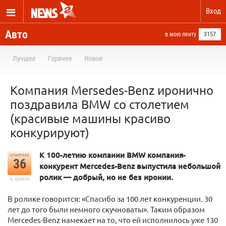
Вход
Авто
в мою ленту
3157
Лучшее
Горячее
Новое
Компания Mersedes-Benz иронично
поздравила BMW со столетием
(красивые машины красиво
конкурируют)
К 100-летию компании BMW компания-
отметили
36
конкурент Mercedes-Benz выпустила небольшой
ролик — добрый, но не без иронии.
в архиве
В ролике говорится: «Спасибо за 100 лет конкуренции. 30
лет до того были немного скучноваты». Таким образом
Mercedes-Benz намекает на то, что ей исполнилось уже 130