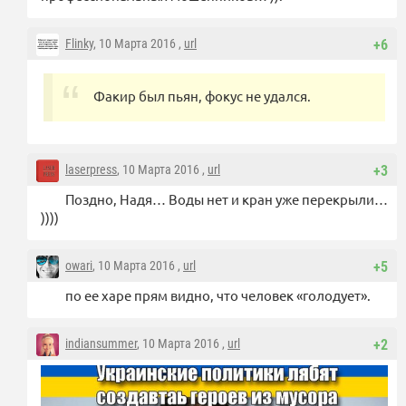
Flinky
, 10 Марта 2016 ,
url
+6
Факир был пьян, фокус не удался.
laserpress
, 10 Марта 2016 ,
url
+3
Поздно, Надя… Воды нет и кран уже перекрыли…
))))
owari
, 10 Марта 2016 ,
url
+5
по ее харе прям видно, что человек «голодует».
indiansummer
, 10 Марта 2016 ,
url
+2