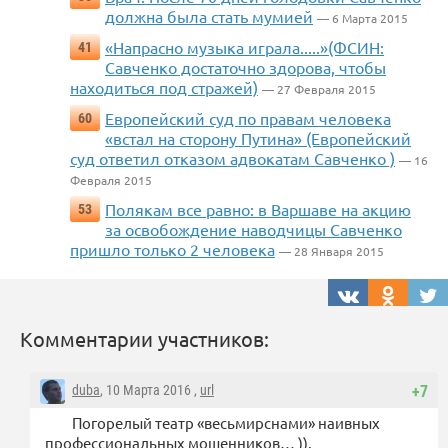
должна была стать мумией
— 6 Марта 2015
«Напрасно музыка играла.....»(ФСИН:
41
Савченко достаточно здорова, чтобы
находиться под стражей)
— 27 Февраля 2015
Европейский суд по правам человека
60
«встал на сторону Путина» (Европейский
суд ответил отказом адвокатам Савченко )
— 16
Февраля 2015
Полякам все равно: в Варшаве на акцию
53
за освобождение наводчицы Савченко
пришло только 2 человека
— 28 Января 2015
Комментарии участников:
duba
, 10 Марта 2016 ,
url
+7
Погорелый театр «весьмирснами» наивных
профессиональных мошенников… )).