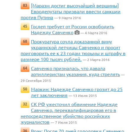
[Маразм достиг высочайшей вершины]
83
Евродепутаты призвали ввести санкции
против Путина
— 9 Марта 2016
Госдеп требует от России освободить
45
Надежду Савченко
— 4 Марта 2016
Прокуратура сочла доказанной вину
68
украинской летчицы Савченко и просит
приговорить ее к 23 годам тюрьмы и штрафу в
размере 100 тысяч рублей.
— 2 Марта 2016
Савченко призналась, что давала
64
артиллеристам указания, куда стрелять
—
29 Сентября 2015
Маркин: Надежде Савченко грозит до 25
50
лет заключения
— 13 Июля 2015
СК РФ ужесточил обвинение Надежде
32
Савченко, переквалифицировав его в
непосредственное убийство российских
журналистов
— 7 Июля 2015
Врач: После 70 дней голодовки Савченко
36