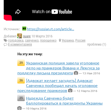
Источник:
https://russian.rt.com/article...
Добавил
suare
10 Марта 2016
голодовка
,
савченко
,
порошенко
Украина
,
Россия
8 комментариев
проблема (1)
На эту же тему:
Украинская полиция завела уголовное
39
дело на пранкеров Вована и Лексуса за
подделку письма президента
— 13 Мая 2016
[Адвокат желает засудить] Адвокат
36
Савченко пообещал начать уголовное
преследование пранкеров
— 12 Марта 2016
Надежда Савченко будет
25
баллотироваться в президенты Украины
— 10 Марта 2016