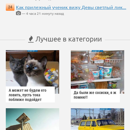
Как прилежный ученик вижу Девы светлый лик...
24
— 4 часа 21 минуту назад
Лучшее в категории
А может не будем его
Да были же сосиски, я ж
ловить, пусть тока
помню!!
поближе подойдет