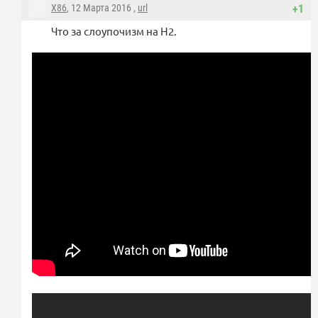
X86
, 12 Марта 2016 ,
url
+1
Что за слоупочизм на Н2.