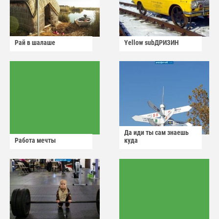
Рай в шалаше
Yellow subДРИЗИН
Да иди ты сам знаешь
Работа мечты
куда