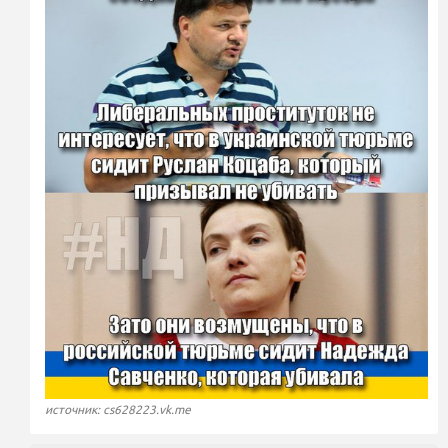
источник: cs628223.vk.me