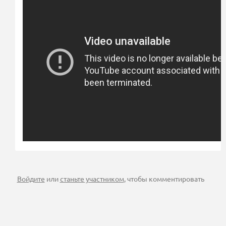
Войдите
или
станьте участником
, чтобы комментировать