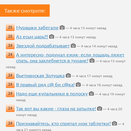
Также смотрите:
Мурашки забегали
25
— 4 часа 13 минут назад
Аз есьм царь!!!
25
— 4 часа 13 минут назад
Звездой подрабатывает
24
— 4 часа 14 минут назад
А интересно- подумал ежик- если лошадь ляжет
24
спать, она захлебнется в тумане?
— 4 часа 15 минут
назад
Вьетнамская Золушка
24
— 4 часа 17 минут назад
В правый ряд с@ би с@ка!
24
— 4 часа 18 минут назад
Надо еще купальники в полоску
24
— 4 часа 19 минут
назад
Так вот вы какие - глаза на затылке!
24
— 4 часа 20
минут назад
Признавайтесь, кто спрятал мои таблетки?
24
— 4
часа 21 минуту назад