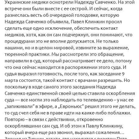
Украинские медики осмотрели Надежду Савченко. На этой
встрече они были вместе с ее сестрой. И сейчас, когда
разнеслась весть об очередной голодовке, которую
Надежда Савченко объявила, Павел Климкин просил
сделать еще одно исключение, обеспечить контакт
медиков, хотя, как он сам подчеркнул, они понимают, что
процедурами это не вполне допускается. Не только
нашими, но и в целом мировой, извините за выражение,
тюремной практики. Мы рассмотрели это обращение,
направили в суд, который рассматривает ее дело, потому
что она сейчас находится в распоряжении этого суда. И
судья выразил готовность, после того, как заседание 9
марта состоится, такой контакт с врачами разрешить. Но
поскольку в ходе самого этого заседания Надежда
Савченко единственной своей целью ставила оскорбления
суда — все могли это наблюдать по телевидению – у нас ее
„запикивали“ в эфире, а „Евроньюс“ решил этого не делать,
то суд счел себя не в праве идти на каике-либо поблажки.
Повторю – в связи с действиями, откровенно
оскорблявшими сам суд. И об этом я Павлу Климкину,
который вчера еще раз звонил, выражал сожаления…
Звонил из Турции, кстати, где находится с визитом Петр