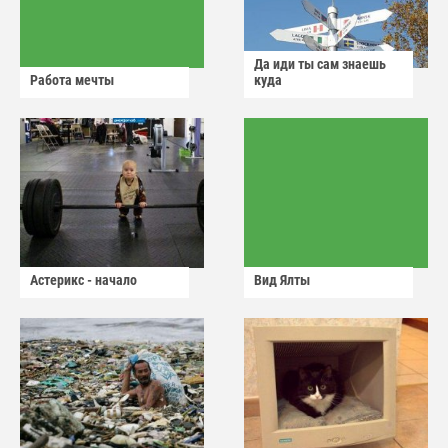
Да иди ты сам знаешь
Работа мечты
куда
Астерикс - начало
Вид Ялты