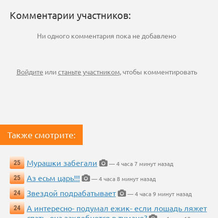
Комментарии участников:
Ни одного комментария пока не добавлено
Войдите
или
станьте участником
, чтобы комментировать
Также смотрите:
Мурашки забегали
25
— 4 часа 7 минут назад
Аз есьм царь!!!
25
— 4 часа 8 минут назад
Звездой подрабатывает
24
— 4 часа 9 минут назад
А интересно- подумал ежик- если лошадь ляжет
24
спать, она захлебнется в тумане?