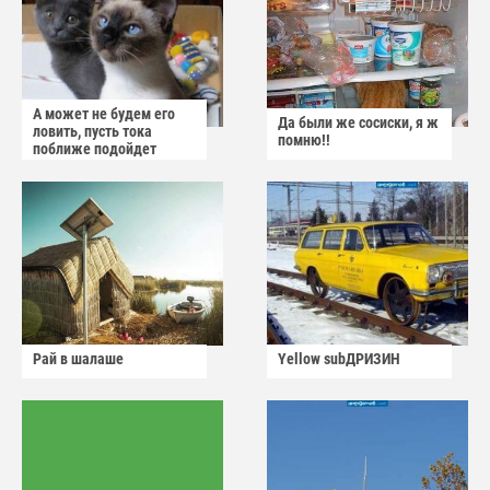
А может не будем его
Да были же сосиски, я ж
ловить, пусть тока
помню!!
поближе подойдет
Рай в шалаше
Yellow subДРИЗИН