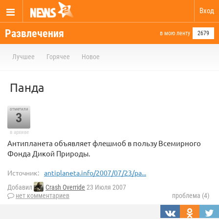
Вход
Развлечения
в мою ленту
2679
Лучшее
Горячее
Новое
Панда
отметили
3
в архиве
Антипланета объявляет флешмоб в пользу Всемирного
Фонда Дикой Природы.
Источник:
antiplaneta.info/2007/07/23/pa...
Добавил
Crash Override
23 Июля 2007
нет комментариев
проблема (4)