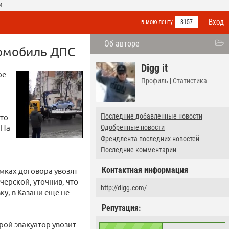
И
Вход
в мою ленту
3157
Об авторе
томобиль ДПС
Digg it
ре
Профиль
|
Статистика
что
Последние добавленные новости
 На
Одобренные новости
Френдлента последних новостей
Последние комментарии
Контактная информация
амках договора увозят
черской, уточнив, что
http://digg.com/
у, в Казани еще не
Репутация:
рой эвакуатор увозит