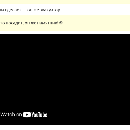
ним сделает — он же эвакуатор!
его посадит, он же памятник! ©