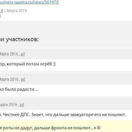
usiness-gazeta.ru/news/303478
it
1 Марта 2016
я
и участников:
 Марта 2016 ,
url
ор, который потом огрёб :)
 Марта 2016 ,
url
ько было радости…
Марта 2016 ,
url
. Честнее ДПС. Знает, что дальше эвакуаторе его не пошлют.
 роты не дадут, дальше фронта не пошлют...» ©