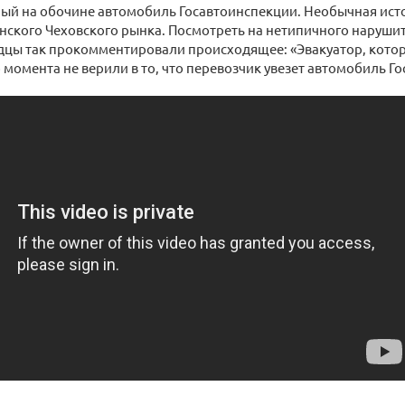
ый на обочине автомобиль Госавтоинспекции. Необычная ис
нского Чеховского рынка. Посмотреть на нетипичного нарушит
дцы так прокомментировали происходящее: «Эвакуатор, кото
 момента не верили в то, что перевозчик увезет автомобиль Г