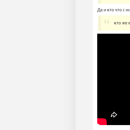
Да и кто что с 
кто же 