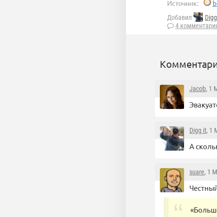
Источник:
b
Добавил
Digg 
4 комментари
Комментари
Jacob
, 1
Эвакуат
Digg it
, 1
А скол
suare
, 1 
Честный
«Больше