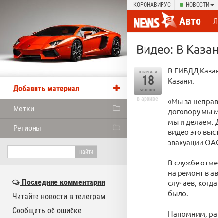
КОРОНАВИРУС
НОВОСТИ
Авто
Л
Видео: В Каза
В ГИБДД Каза
отметили
18
Казани.
Добавить материал
человек
в архиве
«Мы за непра
Метки
договору мы м
мы и делаем. 
Регионы
видео это выс
эвакуации ОА
В службе отме
на ремонт в а
Последние комментарии
случаев, когд
было.
Читайте новости в телеграм
Сообщить об ошибке
Напомним, ран