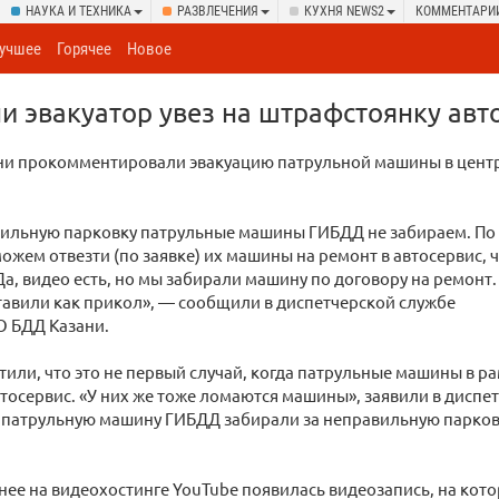
НАУКА И ТЕХНИКА
РАЗВЛЕЧЕНИЯ
КУХНЯ NEWS2
КОММЕНТАРИ
учшее
Горячее
Новое
ни эвакуатор увез на штрафстоянку ав
ни прокомментировали эвакуацию патрульной машины в цент
вильную парковку патрульные машины ГИБДД не забираем. По
ожем отвезти (по заявке) их машины на ремонт в автосервис, 
Да, видео есть, но мы забирали машину по договору на ремонт.
тавили как прикол», — сообщили в диспетчерской службе
О БДД Казани.
тили, что это не первый случай, когда патрульные машины в р
втосервис. «У них же тоже ломаются машины», заявили в диспет
а патрульную машину ГИБДД забирали за неправильную парковк
ее на видеохостинге YouTube появилась видеозапись, на кото