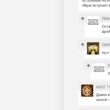
остальные 99,9
«Враг вступает 
Flinky
Оста
драй
Серг
ну и
F
П
sever7
, 1
Давно я
зимой 