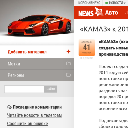
КОРОНАВИРУС
НОВОСТИ
Авто
Л
«КАМАЗ» к 201
«КАМАЗ» (вхо
отметили
41
создать новы
Добавить материал
человек
производства 
в архиве
Метки
Проект создан
2014 году и с
Регионы
подготовки пр
реинжиниринг
разделить на 
порядка 20 пр
подготовка пр
Последние комментарии
освоение всех
Читайте новости в телеграм
Подписаны два
Сообщить об ошибке
сборки головк