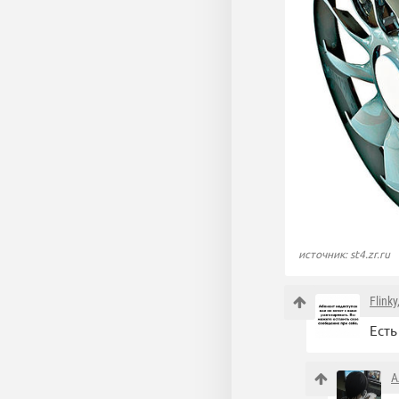
источник: st4.zr.ru
Flinky
Есть
А