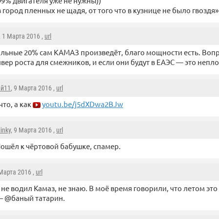
99% двигателя уже не нужны))
в город пленных не щадя, от того что в кузнице не было гвоздя»
, 1 Марта 2016 ,
url
льные 20% сам КАМАЗ произведёт, благо мощности есть. Вопро
вер роста для смежников, и если они будут в ЕАЭС — это непло
ей11
, 9 Марта 2016 ,
url
 что, а как
youtu.be/j5dXDwa2BJw
linky
, 9 Марта 2016 ,
url
ошёл к чёртовой бабушке, спамер.
 Марта 2016 ,
url
 не водил Камаз, не знаю. В моё время говорили, что летом это
— @баный татарин.