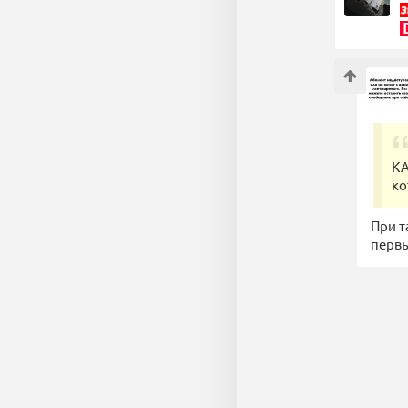
КА
ко
При т
первы