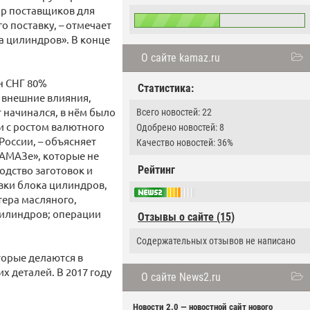
ор поставщиков для
о поставку, – отмечает
а цилиндров». В конце
О сайте kamaz.ru
н СНГ 80%
Статистика:
– внешние влияния,
т начинался, в нём было
Всего новостей: 22
и с ростом валютного
Одобрено новостей: 8
России, – объясняет
Качество новостей: 36%
КАМАЗе», которые не
одство заготовок и
Рейтинг
вки блока цилиндров,
тера масляного,
цилиндров; операции
Отзывы о сайте (15)
Содержательных отзывов не написано
торые делаются в
х деталей. В 2017 году
О сайте News2.ru
Новости 2.0 — новостной сайт нового