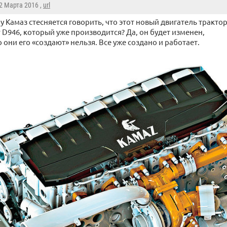
 2 Марта 2016 ,
url
у Камаз стесняется говорить, что этот новый двигатель тракто
r D946, который уже производится? Да, он будет изменен,
о они его «создают» нельзя. Все уже создано и работает.