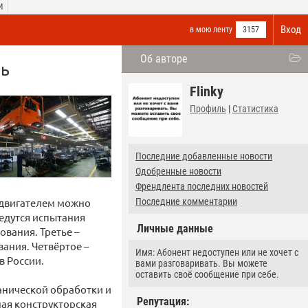
И
Вход
в мою ленту
3157
Об авторе
ль
Flinky
Профиль
|
Статистика
Последние добавленные новости
Одобренные новости
Френдлента последних новостей
 двигателем можно
Последние комментарии
ведутся испытания
Личные данные
ования. Третье –
ания. Четвёртое –
Имя: Абонент недоступен или не хочет с
в России.
вами разговаривать. Вы можете
оставить своё сообщение при себе.
анической обработки и
Репутация:
ная конструкторская