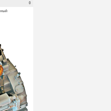
0
рный