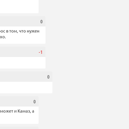
0
с в том, что нужен
хо.
-1
0
0
 может и Камаз, а