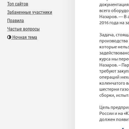
Топ сайтов
документация 
всего оборудо
Забаненные участники
Назаров. — В 
Правила
2016 года на 
Частые вопросы
Задача, стоящ
Ночная тема
производства 
которые нельз
задействовано
курса мы пере
Назаров. – Па
требуют закуп
операций мех
коленчатого в
шестерни газ
сборки, испыт
Цель предприя
России и на «
должен появит