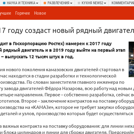
НАУКА И ТЕХНИКА
РАЗВЛЕЧЕНИЯ
КУХНЯ NEWS2
КОММЕНТАРИ
учшее
Горячее
Новое
7 году создаст новый рядный двигате
дит в Госкорпорацию Ростех) намерен к 2017 году
й рядный двигатель и в 2019 году выйти на первый этап
– выпускать 12 тысяч штук в год.
ия нового поколения камазовских двигателей стартовал в
ейчас находится в стадии разработки и технологической
оизводства. По словам заместителя главного инженера по
у завода двигателей Фёдора Назарова, всю работу над новым
четыре направления. Первое – собственно разработка, сейчас 
ототипов. Второе – заключение контрактов на поставку оборуд
оизводства на «КАМАЗе», которое не требует закупки оборудов
 деталей и узлов, производство которых будет осуществляться 
 важных контракта на поставку оборудования: для линии мех
и блока цилиндров и линии для сборки двигателя. Предсерий