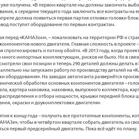
уже получена. «В первом квартале мы должны закончить выб
вания, к середине текущего года заключить все контракты на ег
апреле должна появиться первая партия отливки головки блок
завод поступит оборудование по первым контрактам.
ая перед «КАМАЗом», – локализовать на территории РФ и стра
компонентов нового двигателя. Главная сложность в проекте 
я спрогнозировать и потому обойти. «В 2013 году, когда проек
 много импортных комплектующих, рисков не было. Но в связ
смотрели свои позиции и теперь 290 деталей должны делать в 
раллельно мы запускаем работу по производству деталей на «
ки оборудования». На заводах автогиганта развернётся произв
анической обработки основных компонентов двигателя – голо
ала, картера маховика, маховика, выпускного коллектора, кар
ораспределения и отбора мощности, крышки передней блока 
ания, окраски и доукомплектовки двигателя».
тия к концу года – получить все прототипные компоненты, ко
КАМАЗе», чтобы в четвёртом квартале собрать двигатель из свои
ься первый предсерийный двигатель. Пока всё идёт по плану.