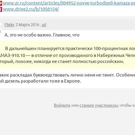
www.zr.ru/content/articles/804952-novye-turbodizeli-kamaza-pe
www.drive2.ru/b/1058154/
Flinky
, 2 Марта 2016 ,
url
А, это не особо важно. Главное, что
В дальнейшем планируется практически 100‑процентная ло
МАЗ‑910.10 — в отличие от производимого в Набережных Челн
торый, похоже, никогда не станет полностью российским.
аких раскладах буквоедствовать лично меня не тянет. Особенн
й дизель разработали тоже в Европе.
Войдите
или
станьте участником
, чтобы