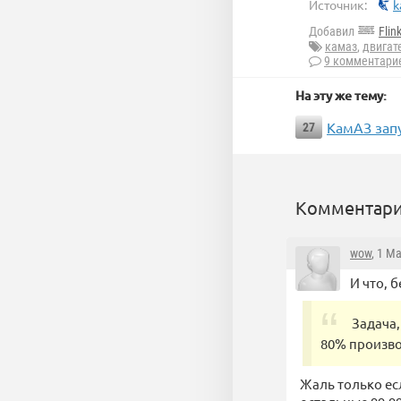
Источник:
k
Добавил
Flin
камаз
,
двигат
9 комментари
На эту же тему:
КамАЗ зап
27
Комментари
wow
, 1 М
И что, 
Задача,
80% произво
Жаль только есл