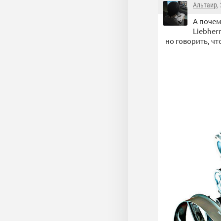
Альтаир
,
А почем
Liebher
но говорить, чт