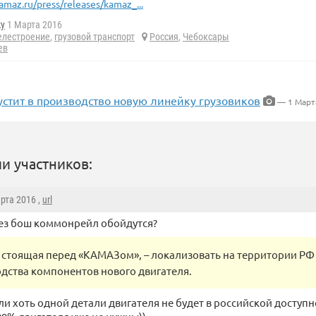
amaz.ru/press/releases/kamaz_...
ky
1 Марта 2016
елестроение
,
грузовой транспорт
Россия
,
Чебоксары
ев
устит в производство новую линейку грузовиков
— 1 Март
и участников:
арта 2016 ,
url
без бош коммонрейл обойдутся?
 стоящая перед «КАМАЗом», – локализовать на территории РФ 
дства компонентов нового двигателя.
и хоть одной детали двигателя не будет в российской доступно