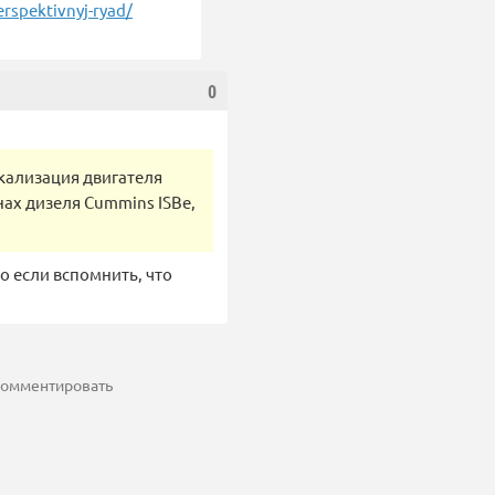
rspektivnyj-ryad/
0
кализация двигателя
ах дизеля Cummins ISBe,
о если вспомнить, что
 комментировать